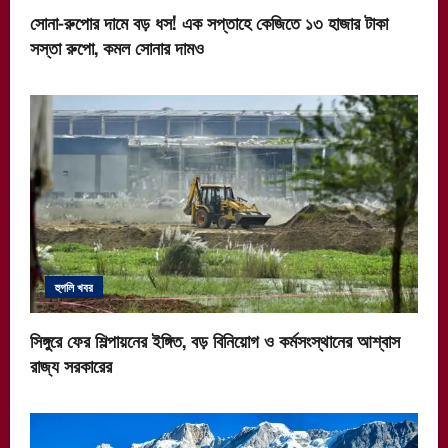
সোনা-রুপোর দামে বড় ধস! এক সপ্তাহে কেজিতে ১৩ হাজার টাকা
সস্তা রুপো, কমল সোনার দামও
হুগলি খবর
সিঙ্গুরে ফের শিল্পায়নের ইঙ্গিত, বড় বিনিয়োগ ও কর্মসংস্থানের আশ্বাস
রাজ্য সরকারের