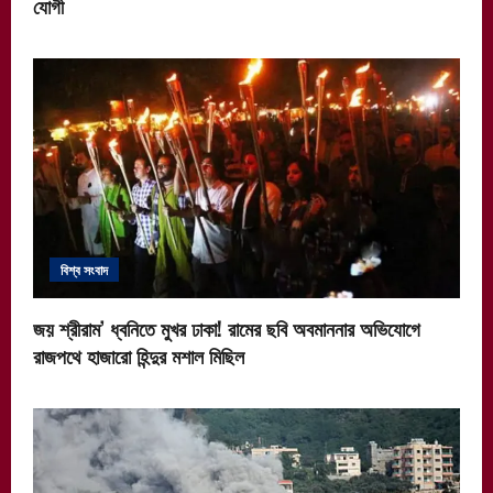
যোগী
বিশ্ব সংবাদ
জয় শ্রীরাম’ ধ্বনিতে মুখর ঢাকা! রামের ছবি অবমাননার অভিযোগে
রাজপথে হাজারো হিন্দুর মশাল মিছিল