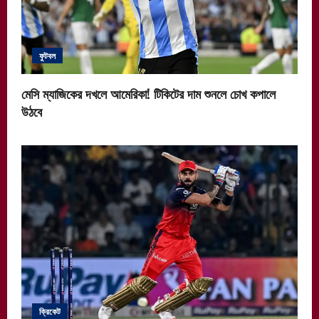
ফুটবল
মেসি ম্যাজিকের দখলে আমেরিকা! টিকিটের দাম শুনলে চোখ কপালে
উঠবে
ক্রিকেট