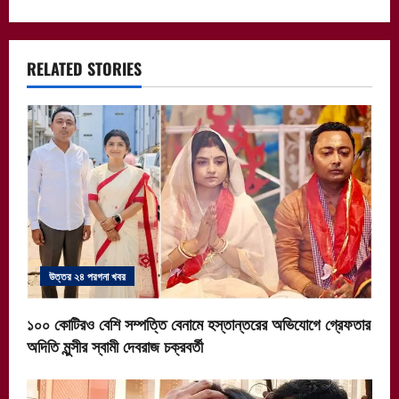
t
n
a
RELATED STORIES
v
i
g
a
t
উত্তর ২৪ পরগনা খবর
i
১০০ কোটিরও বেশি সম্পত্তি বেনামে হস্তান্তরের অভিযোগে গ্রেফতার
o
অদিতি মুন্সীর স্বামী দেবরাজ চক্রবর্তী
n