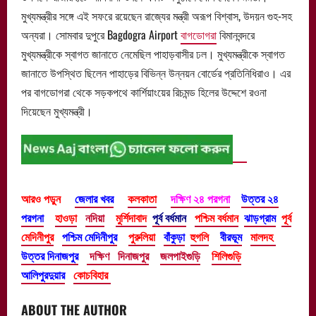
মুখ্যমন্ত্রীর সঙ্গে এই সফরে রয়েছেন রাজ্যের মন্ত্রী অরূপ বিশ্বাস, উদয়ন গুহ-সহ
অন্যরা। সোমবার দুপুরে Bagdogra Airport
বাগডোগরা
বিমানবন্দরে
মুখ্যমন্ত্রীকে স্বাগত জানাতে নেমেছিল পাহাড়বাসীর ঢল। মুখ্যমন্ত্রীকে স্বাগত
জানাতে উপস্থিত ছিলেন পাহাড়ের বিভিন্ন উন্নয়ন বোর্ডের প্রতিনিধিরাও। এর
পর বাগডোগরা থেকে সড়কপথে কার্শিয়াংয়ের রিচমন্ড হিলের উদ্দেশে রওনা
দিয়েছেন মুখ্যমন্ত্রী।
আরও পড়ুন
জেলার খবর
কলকাতা
দক্ষিণ ২৪ পরগনা
উত্তর ২৪
পরগনা
হাওড়া
নদিয়া
মুর্শিদাবাদ
পূর্ব বর্ধমান
পশ্চিম বর্ধমান
ঝাড়গ্রাম
পূর্ব
মেদিনীপুর
পশ্চিম মেদিনীপুর
পুরুলিয়া
বাঁকুড়া
হুগলি
বীরভূম
মালদহ
উত্তর দিনাজপুর
দক্ষিণ দিনাজপুর
জলপাইগুড়ি
শিলিগুড়ি
আলিপুরদুয়ার
কোচবিহার
ABOUT THE AUTHOR