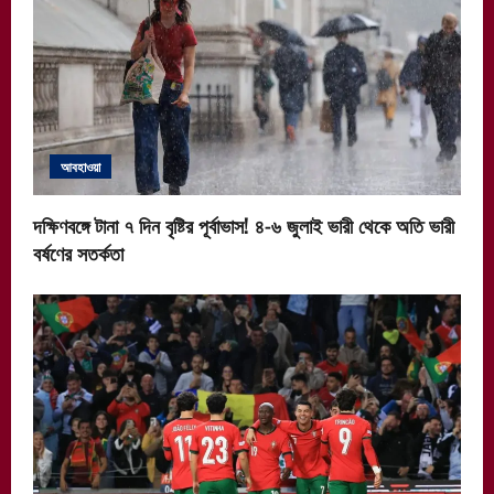
আবহাওয়া
দক্ষিণবঙ্গে টানা ৭ দিন বৃষ্টির পূর্বাভাস! ৪-৬ জুলাই ভারী থেকে অতি ভারী
বর্ষণের সতর্কতা