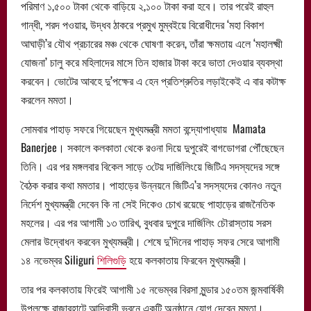
পরিমাণ ১,৫০০ টাকা থেকে বাড়িয়ে ২,১০০ টাকা করা হবে। তার পরেই রাহুল
গান্ধী, শরদ পওয়ার, উদ্ধব ঠাকরে প্রমুখ মুম্বইয়ে বিরোধীদের ‘মহা বিকাশ
আঘাড়ী’র যৌথ প্রচারের মঞ্চ থেকে ঘোষণা করেন, তাঁরা ক্ষমতায় এলে ‘মহালক্ষ্মী
যোজনা’ চালু করে মহিলাদের মাসে তিন হাজার টাকা করে ভাতা দেওয়ার ব্যবস্থা
করবেন। ভোটের আবহে দু’পক্ষের এ হেন প্রতিশ্রুতির লড়াইকেই এ বার কটাক্ষ
করলেন মমতা।
সোমবার পাহাড় সফরে গিয়েছেন মুখ্যমন্ত্রী মমতা বন্দ্যোপাধ্যায় Mamata
Banerjee। সকালে কলকাতা থেকে রওনা দিয়ে দুপুরেই বাগডোগরা পৌঁছেছেন
তিনি। এর পর মঙ্গলবার বিকেল সাড়ে ৩টেয় দার্জিলিংয়ে জিটিএ সদস্যদের সঙ্গে
বৈঠক করার কথা মমতার। পাহাড়ের উন্নয়নে জিটিএ’র সদস্যদের কোনও নতুন
নির্দেশ মুখ্যমন্ত্রী দেবেন কি না সেই দিকেও চোখ রয়েছে পাহাড়ের রাজনৈতিক
মহলের। এর পর আগামী ১৩ তারিখ, বুধবার দুপুরে দার্জিলিং চৌরাস্তায় সরস
মেলার উদ্বোধন করবেন মুখ্যমন্ত্রী। শেষে দু’দিনের পাহাড় সফর সেরে আগামী
১৪ নভেম্বর Siliguri
শিলিগুড়ি
হয়ে কলকাতায় ফিরবেন মুখ্যমন্ত্রী।
তার পর কলকাতায় ফিরেই আগামী ১৫ নভেম্বর বিরসা মুন্ডার ১৫০তম জন্মবার্ষিকী
উপলক্ষে রাজারহাটে আদিবাসী ভবনে একটি অনুষ্ঠানে যোগ দেবেন মমতা।