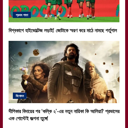
প্রথম পাতা
বিশ্বকাপে হাইভোল্টেজ লড়াই! জোটাকে স্মরণ করে মাঠে নামছে পর্তুগাল
বিনোদন
দীপিকার বিদায়ের পর ‘কল্কি ২’-এর নতুন নায়িকা কি আলিয়া? প্রভাসের
এক পোস্টেই জল্পনা তুঙ্গে!