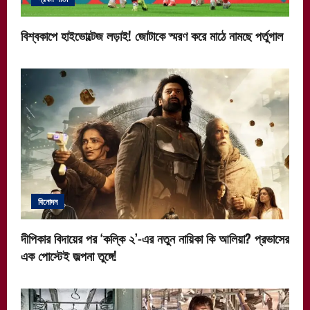
বিশ্বকাপে হাইভোল্টেজ লড়াই! জোটাকে স্মরণ করে মাঠে নামছে পর্তুগাল
বিনোদন
দীপিকার বিদায়ের পর ‘কল্কি ২’-এর নতুন নায়িকা কি আলিয়া? প্রভাসের
এক পোস্টেই জল্পনা তুঙ্গে!