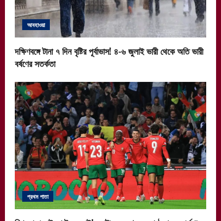
আবহাওয়া
দক্ষিণবঙ্গে টানা ৭ দিন বৃষ্টির পূর্বাভাস! ৪-৬ জুলাই ভারী থেকে অতি ভারী
বর্ষণের সতর্কতা
প্রথম পাতা