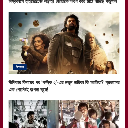
বিশ্বকাপে হাইভোল্টেজ লড়াই! জোটাকে স্মরণ করে মাঠে নামছে পর্তুগাল
বিনোদন
দীপিকার বিদায়ের পর ‘কল্কি ২’-এর নতুন নায়িকা কি আলিয়া? প্রভাসের
এক পোস্টেই জল্পনা তুঙ্গে!