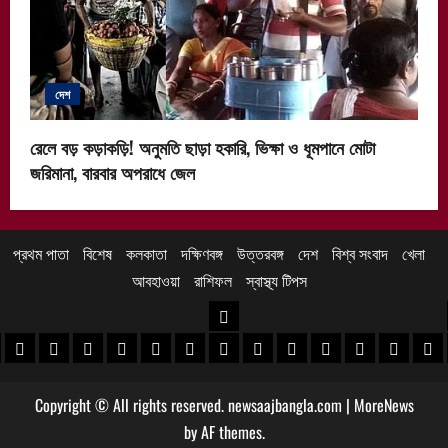
দেশ
রেলে বড় কড়াকড়ি! অনুমতি ছাড়া হকারি, ভিক্ষা ও ধূমপানে মোটা
জরিমানা, বারবার অপরাধে জেল
প্রথম পাতা
বিশেষ
কলকাতা
দক্ষিণবঙ্গ
উত্তরবঙ্গ
দেশ
বিশ্ব সংবাদ
খেলা
আবহাওয়া
রাশিফল
স্বাস্থ্য টিপস
উত্তরবঙ্গ
 খবর
েদিনীপুর খবর
়গ্রাম খবর
পুরুলিয়া খবর
বাঁকুড়া খবর
পশ্চিম বর্ধমান খবর
পূর্ব বর্ধমান খবর
বীরভূম খবর
মুর্শিদাবাদ খবর
কোচবিহার নিউজ
আলিপুরদুয়ার খবর
জলপাইগুড়ি খবর
শিলিগুড়ি খবর
উত্তর দিনাজপু
দক্ষিণ দি
মাল
Copyright © All rights reserved. newsaajbangla.com
|
MoreNews
by AF themes.