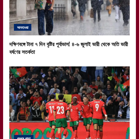
আবহাওয়া
দক্ষিণবঙ্গে টানা ৭ দিন বৃষ্টির পূর্বাভাস! ৪-৬ জুলাই ভারী থেকে অতি ভারী
বর্ষণের সতর্কতা
প্রথম পাতা