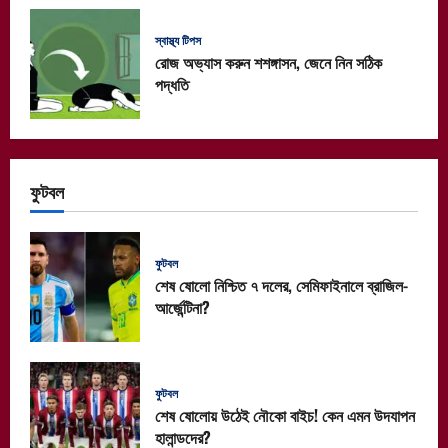
স্বাস্থ্য টিপস
রোজ অভ্যাস করুন শশঙ্গাসন, জেনে নিন সঠিক
পদ্ধতি
ফুটবল
ফুটবল
শেষ ষোলো নিশ্চিত ৭ দলের, সেমিফাইনালে ব্রাজিল-
আর্জেন্টিনা?
ফুটবল
শেষ ষোলোয় উঠেই নৌকো বাইচ! কেন এমন উদযাপন
হালান্ডদের?