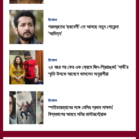
বিনোদন
পরমব্রতের ‘ছদ্মবেশী’-তে আসছে নতুন গোয়েন্দা
‘আদিত্য’
বিনোদন
২৪ বছর পর ফের এক ফ্রেমে জিৎ-প্রিয়াঙ্কা! ‘সাথী’র
স্মৃতি উসকে আবেগে ভাসলেন অনুরাগীরা
বিনোদন
স্পাইডারম্যানের সঙ্গে মেসির প্রথম সাক্ষাৎ!
বিশ্বকাপের আবহে সনির মাস্টারস্ট্রোক