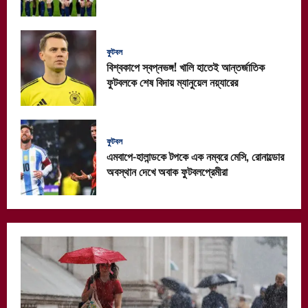
ফুটবল
বিশ্বকাপে স্বপ্নভঙ্গ! খালি হাতেই আন্তর্জাতিক
ফুটবলকে শেষ বিদায় ম্যানুয়েল নয়্যারের
ফুটবল
এমবাপে-হালান্ডকে টপকে এক নম্বরে মেসি, রোনাল্ডোর
অবস্থান দেখে অবাক ফুটবলপ্রেমীরা