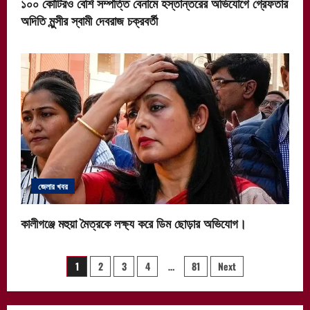
১০০ কোটিরও বেশি সম্পত্তি বেনামে হস্তান্তরের অভিযোগে গ্রেফতার
অদিতি মুন্সীর স্বামী দেবরাজ চক্রবর্তী
জেলার খবর
কালীগঞ্জে মহুয়া মৈত্রকে লক্ষ্য করে ডিম ছোড়ার অভিযোগ।
Posts
1
2
3
4
…
81
Next
pagination