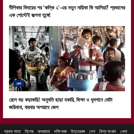
দীপিকার বিদায়ের পর ‘কল্কি ২’-এর নতুন নায়িকা কি আলিয়া? প্রভাসের
এক পোস্টেই জল্পনা তুঙ্গে!
দেশ
রেলে বড় কড়াকড়ি! অনুমতি ছাড়া হকারি, ভিক্ষা ও ধূমপানে মোটা
জরিমানা, বারবার অপরাধে জেল
প্রথম পাতা
বিশেষ
কলকাতা
দক্ষিণবঙ্গ
উত্তরবঙ্গ
দেশ
বিশ্ব সংবাদ
খেলা