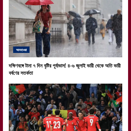
আবহাওয়া
দক্ষিণবঙ্গে টানা ৭ দিন বৃষ্টির পূর্বাভাস! ৪-৬ জুলাই ভারী থেকে অতি ভারী
বর্ষণের সতর্কতা