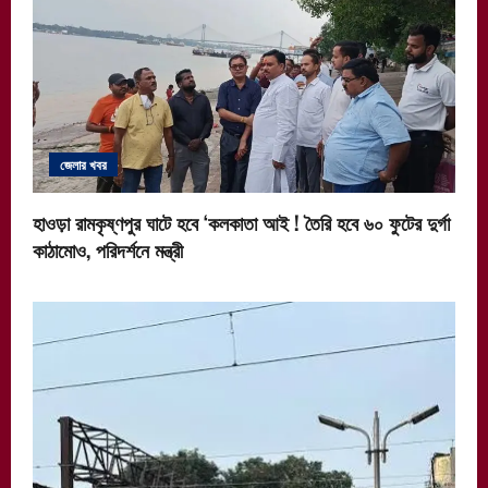
জেলার খবর
হাওড়া রামকৃষ্ণপুর ঘাটে হবে ‘কলকাতা আই ! তৈরি হবে ৬০ ফুটের দুর্গা
কাঠামোও, পরিদর্শনে মন্ত্রী