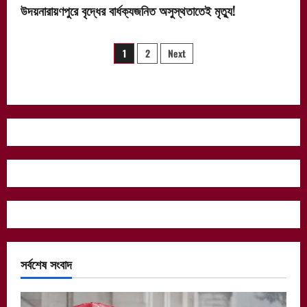
উদয়নারায়ণপুরে বৃদ্ধের বার্ধক্যজনিত অসুস্থতাতেই মৃত্যু!
Posts
1
2
Next
pagination
সর্বশেষ সংবাদ