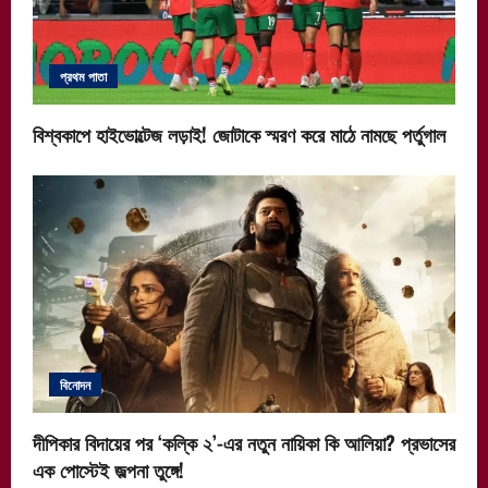
প্রথম পাতা
বিশ্বকাপে হাইভোল্টেজ লড়াই! জোটাকে স্মরণ করে মাঠে নামছে পর্তুগাল
বিনোদন
দীপিকার বিদায়ের পর ‘কল্কি ২’-এর নতুন নায়িকা কি আলিয়া? প্রভাসের
এক পোস্টেই জল্পনা তুঙ্গে!