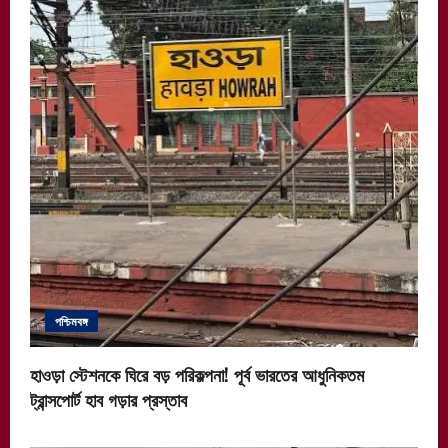
পশ্চিমবঙ্গ
হাওড়া স্টেশনকে ঘিরে বড় পরিকল্পনা! পূর্ব ভারতের আধুনিকতম
ট্রান্সপোর্ট হাব গড়ার প্রস্তাব