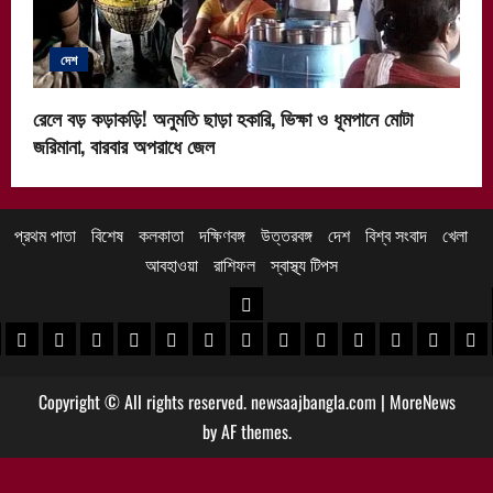
দেশ
রেলে বড় কড়াকড়ি! অনুমতি ছাড়া হকারি, ভিক্ষা ও ধূমপানে মোটা
জরিমানা, বারবার অপরাধে জেল
প্রথম পাতা
বিশেষ
কলকাতা
দক্ষিণবঙ্গ
উত্তরবঙ্গ
দেশ
বিশ্ব সংবাদ
খেলা
আবহাওয়া
রাশিফল
স্বাস্থ্য টিপস
উত্তরবঙ্গ
 খবর
েদিনীপুর খবর
়গ্রাম খবর
পুরুলিয়া খবর
বাঁকুড়া খবর
পশ্চিম বর্ধমান খবর
পূর্ব বর্ধমান খবর
বীরভূম খবর
মুর্শিদাবাদ খবর
কোচবিহার নিউজ
আলিপুরদুয়ার খবর
জলপাইগুড়ি খবর
শিলিগুড়ি খবর
উত্তর দিনাজপু
দক্ষিণ দি
মাল
Copyright © All rights reserved. newsaajbangla.com
|
MoreNews
by AF themes.