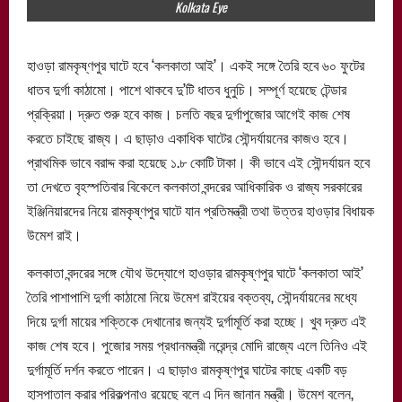
Kolkata Eye
হাওড়া রামকৃষ্ণপুর ঘাটে হবে ‘কলকাতা আই’। একই সঙ্গে তৈরি হবে ৬০ ফুটের
ধাতব দুর্গা কাঠামো। পাশে থাকবে দু’টি ধাতব ধুনুচি। সম্পূর্ণ হয়েছে টেন্ডার
প্রক্রিয়া। দ্রুত শুরু হবে কাজ। চলতি বছর দুর্গাপুজোর আগেই কাজ শেষ
করতে চাইছে রাজ্য। এ ছাড়াও একাধিক ঘাটের সৌন্দর্যায়নের কাজও হবে।
প্রাথমিক ভাবে বরাদ্দ করা হয়েছে ১.৮ কোটি টাকা। কী ভাবে এই সৌন্দর্যায়ন হবে
তা দেখতে বৃহস্পতিবার বিকেলে কলকাতা বন্দরের আধিকারিক ও রাজ্য সরকারের
ইঞ্জিনিয়ারদের নিয়ে রামকৃষ্ণপুর ঘাটে যান প্রতিমন্ত্রী তথা উত্তর হাওড়ার বিধায়ক
উমেশ রাই।
কলকাতা বন্দরের সঙ্গে যৌথ উদ্যোগে হাওড়ার রামকৃষ্ণপুর ঘাটে ‘কলকাতা আই’
তৈরি পাশাপাশি দুর্গা কাঠামো নিয়ে উমেশ রাইয়ের বক্তব্য, সৌন্দর্যায়নের মধ্যে
দিয়ে দুর্গা মায়ের শক্তিকে দেখানোর জন্যই দুর্গামূর্তি করা হচ্ছে। খুব দ্রুত এই
কাজ শেষ হবে। পুজোর সময় প্রধানমন্ত্রী নরেন্দ্র মোদি রাজ্যে এলে তিনিও এই
দুর্গামূর্তি দর্শন করতে পারেন। এ ছাড়াও রামকৃষ্ণপুর ঘাটের কাছে একটি বড়
হাসপাতাল করার পরিকল্পনাও রয়েছে বলে এ দিন জানান মন্ত্রী। উমেশ বলেন,