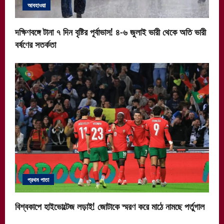
আবহাওয়া
দক্ষিণবঙ্গে টানা ৭ দিন বৃষ্টির পূর্বাভাস! ৪-৬ জুলাই ভারী থেকে অতি ভারী
বর্ষণের সতর্কতা
প্রথম পাতা
বিশ্বকাপে হাইভোল্টেজ লড়াই! জোটাকে স্মরণ করে মাঠে নামছে পর্তুগাল