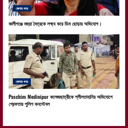
জেলার খবর
কালীগঞ্জে মহুয়া মৈত্রকে লক্ষ্য করে ডিম ছোড়ার অভিযোগ।
জেলার খবর
Paschim Medinipur কলেজছাত্রীকে শ্লীলতাহানির অভিযোগে
গ্রেফতার পুলিশ কনস্টেবল