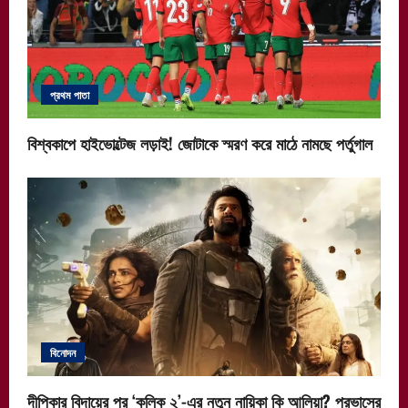
প্রথম পাতা
বিশ্বকাপে হাইভোল্টেজ লড়াই! জোটাকে স্মরণ করে মাঠে নামছে পর্তুগাল
বিনোদন
দীপিকার বিদায়ের পর ‘কল্কি ২’-এর নতুন নায়িকা কি আলিয়া? প্রভাসের