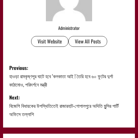
Administrator
Visit Website
View All Posts
P
Previous:
o
হাওড়া রামকৃষ্ণপুর ঘাটে হবে ‘কলকাতা আই ! তৈরি হবে ৬০ ফুটের দুর্গা
কাঠামোও, পরিদর্শনে মন্ত্রী
s
Next:
t
বিজেপি বিধায়কের উপস্থিতিতেই রাজারহাট-গোপালপুরে অদিতি মুন্সির পার্টি
n
অফিসে তল্লাশি
a