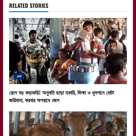
v
RELATED STORIES
i
g
a
t
i
দেশ
o
n
রেলে বড় কড়াকড়ি! অনুমতি ছাড়া হকারি, ভিক্ষা ও ধূমপানে মোটা
জরিমানা, বারবার অপরাধে জেল