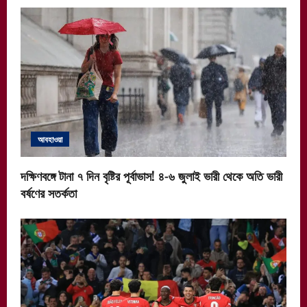
আবহাওয়া
দক্ষিণবঙ্গে টানা ৭ দিন বৃষ্টির পূর্বাভাস! ৪-৬ জুলাই ভারী থেকে অতি ভারী
বর্ষণের সতর্কতা