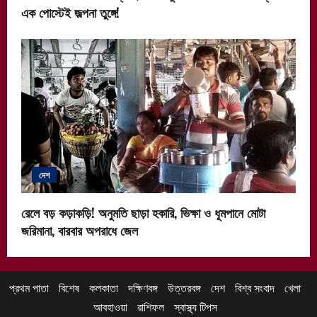
এক পোস্টেই জল্পনা তুঙ্গে!
দেশ
রেলে বড় কড়াকড়ি! অনুমতি ছাড়া হকারি, ভিক্ষা ও ধূমপানে মোটা
জরিমানা, বারবার অপরাধে জেল
প্রথম পাতা
বিশেষ
কলকাতা
দক্ষিণবঙ্গ
উত্তরবঙ্গ
দেশ
বিশ্ব সংবাদ
খেলা
আবহাওয়া
রাশিফল
স্বাস্থ্য টিপস