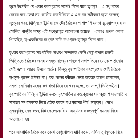
তুঙ্গে উঠেছিল যে এবার কংগ্রেসের সঙ্গেই মিশে যাবে তৃণমূল। এ শুধু ঘরের
মেয়ের ঘরে ফেরা নয়, জাতীয় রাজনীতিতে এ এক বড় সমীকরণ হতে চলেছে।
সূত্রের খবর, দিল্লিতে ইন্ডিয়া জোটের বৈঠকের পাশাপাশি মমতা বন্দ্যোপাধ্যায় ও
সোনিয়া গান্ধীর মধ্যে এই সংক্রান্ত আলোচনা হয়েছে। এমনও জল্পনা শোনা
গিয়েছিল, দু-একদিনের মধ্যেই নাকি কংগ্রেস-তৃণমূল মিশে যাবে।
বুধবার কংগ্রেসের সাংগঠনিক সাধারণ সম্পাদক কেসি বেণুগোপাল জরুরি
ভিত্তিতে বৈঠকের জন্য সমস্ত রাজ্যের প্রদেশ সভাপতিদের ডেকে পাঠানোয়
সেই জল্পনা আরও উসকে ওঠে। কিন্তু বৃহস্পতিবার কংগ্রেসের সেই বৈঠকে
তৃণমূল-প্রসঙ্গ উঠলই না। বরং দলের বর্ষীয়ান নেতা জয়রাম রমেশ জানালেন,
মমতা-সোনিয়ার মধ্যে কথাবার্তা নিয়ে যে খবর হচ্ছে, তা সম্পূর্ণ ভিত্তিহীন।
বৃহস্পতিবার দিল্লির ইন্দিরা ভবনে বৃহস্পতিবার কংগ্রেসের সব প্রদেশ সভাপতি ও
সাধারণ সম্পাদককে নিয়ে বৈঠক করেন কংগ্রেসের শীর্ষ নেতৃত্ব। দেশে
মূল্যবৃদ্ধি, বেকারত্ব, নিট কেলেঙ্কারি ও অন্যান্য গুরুত্বপূর্ণ সমস্যা নিয়ে
আলোচনা হয়।
পরে সাংবাদিক বৈঠক করে কেসি বেণুগোপাল দাবি করেন, এদিন তৃণমূলকে নিয়ে