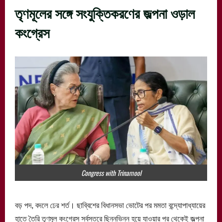
তৃণমূলের সঙ্গে সংযুক্তিকরণের জল্পনা ওড়াল
কংগ্রেস
Congress with Trinamool
বড় পদ, বদলে ঢের শর্ত। ছাব্বিশের বিধানসভা ভোটের পর মমতা বন্দ্যোপাধ্যায়ের
হাতে তৈরি তৃণমূল কংগ্রেস সর্বস্তরে ছিন্নভিন্ন হয়ে যাওয়ার পর থেকেই জল্পনা