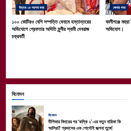
উত্তর ২৪ পরগনা খবর
জেলার খবর
১০০ কোটিরও বেশি সম্পত্তি বেনামে হস্তান্তরের
কালীগঞ্জে মহুয়া
অভিযোগে গ্রেফতার অদিতি মুন্সীর স্বামী দেবরাজ
অভিযোগ।
চক্রবর্তী
বিনোদন
বিনোদন
দীপিকার বিদায়ের পর ‘কল্কি ২’-এর নতুন নায়িকা কি
আলিয়া? প্রভাসের এক পোস্টেই জল্পনা তুঙ্গে!