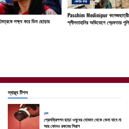
জেলার খবর
Paschim Medinipur কলেজছাত্রী
 মৈত্রকে লক্ষ্য করে ডিম ছোড়ার
শ্লীলতাহানির অভিযোগে গ্রেফতার পুল
স্বাস্থ্য টিপস
দেশ
প্রেসক্রিপশন ছাড়া ওষুধের দোকান থেকে কেনা যাবে না
আর কোনও রকমের সিরাপ