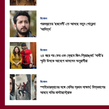
বিনোদন
পরমব্রতের ‘ছদ্মবেশী’-তে আসছে নতুন গোয়েন্দা
‘আদিত্য’
বিনোদন
২৪ বছর পর ফের এক ফ্রেমে জিৎ-প্রিয়াঙ্কা! ‘সাথী’র
স্মৃতি উসকে আবেগে ভাসলেন অনুরাগীরা
বিনোদন
স্পাইডারম্যানের সঙ্গে মেসির প্রথম সাক্ষাৎ! বিশ্বকাপের
আবহে সনির মাস্টারস্ট্রোক