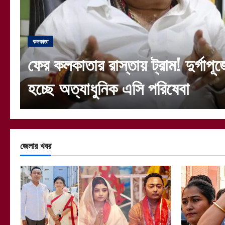
কলকাতা
বিদেশে চিকিৎসার অনুমতিতে ফের ধাক
দ্রুত শুনানির আর্জি খারিজ কলকাতা হা
জেলার খবর