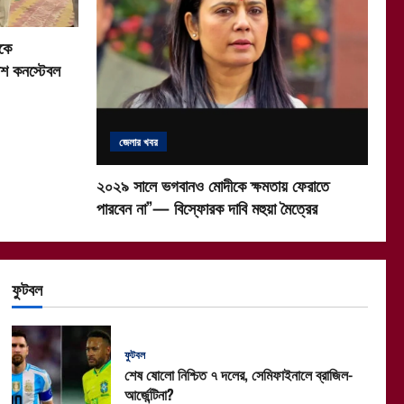
কে
িশ কনস্টেবল
জেলার খবর
২০২৯ সালে ভগবানও মোদীকে ক্ষমতায় ফেরাতে
পারবেন না”— বিস্ফোরক দাবি মহুয়া মৈত্রের
ফুটবল
ফুটবল
শেষ ষোলো নিশ্চিত ৭ দলের, সেমিফাইনালে ব্রাজিল-
আর্জেন্টিনা?