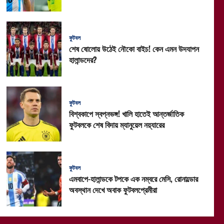
ফুটবল
শেষ ষোলোয় উঠেই নৌকো বাইচ! কেন এমন উদযাপন
হালান্ডদের?
ফুটবল
বিশ্বকাপে স্বপ্নভঙ্গ! খালি হাতেই আন্তর্জাতিক
ফুটবলকে শেষ বিদায় ম্যানুয়েল নয়্যারের
ফুটবল
এমবাপে-হালান্ডকে টপকে এক নম্বরে মেসি, রোনাল্ডোর
অবস্থান দেখে অবাক ফুটবলপ্রেমীরা