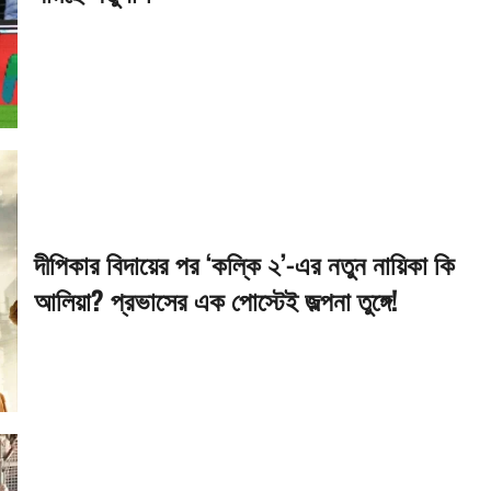
দীপিকার বিদায়ের পর ‘কল্কি ২’-এর নতুন নায়িকা কি
আলিয়া? প্রভাসের এক পোস্টেই জল্পনা তুঙ্গে!