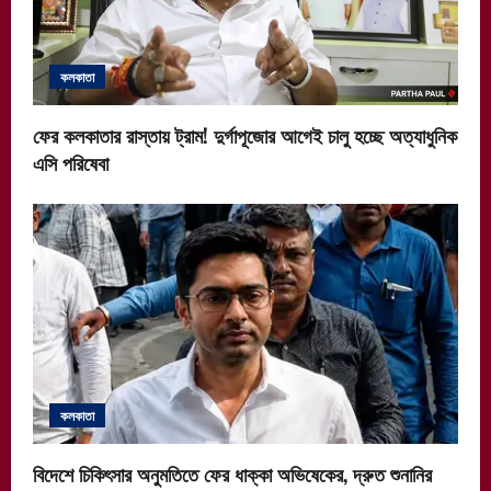
a
t
কলকাতা
i
ফের কলকাতার রাস্তায় ট্রাম! দুর্গাপূজোর আগেই চালু হচ্ছে অত্যাধুনিক
o
এসি পরিষেবা
n
কলকাতা
বিদেশে চিকিৎসার অনুমতিতে ফের ধাক্কা অভিষেকের, দ্রুত শুনানির