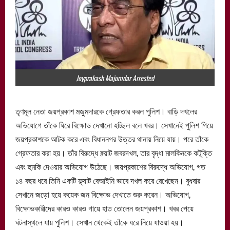
Joyprakash Majumdar Arrested
তৃণমূল নেতা জয়প্রকাশ মজুমদারকে গ্রেফতার করল পুলিশ। বাড়ি দখলের
অভিযোগে তাঁকে ঘিরে বিক্ষোভ দেখানো হচ্ছিল বলে খবর। সেখানেই পুলিশ গিয়ে
জয়প্রকাশকে আটক করে এবং বিধাননগর উত্তর থানায় নিয়ে যায়। পরে তাঁকে
গ্রেফতার করা হয়। তাঁর বিরুদ্ধে ফ্ল্য়াট জবরদখল, তার বৃদ্ধা মালকিনকে কটূক্তি
এবং হুমকি দেওয়ার অভিযোগ উঠেছে। জয়প্রকাশের বিরুদ্ধে অভিযোগ, গত
১৪ বছর ধরে তিনি একটি ফ্ল্যাট বেআইনি ভাবে দখল করে রেখেছেন। বুধবার
সেখানে জড়ো হয়ে কয়েক জন বিক্ষোভ দেখাতে শুরু করেন। অভিযোগ,
বিক্ষোভকারীদের কারও কারও গায়ে হাত তোলেন জয়প্রকাশ। খবর পেয়ে
ঘটনাস্থলে যায় পুলিশ। সেখান থেকেই তাঁকে ধরে নিয়ে যাওয়া হয়।