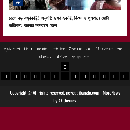
দেশ
রেলে বড় কড়াকড়ি! অনুমতি ছাড়া হকারি, ভিক্ষা ও ধূমপানে মোটা
জরিমানা, বারবার অপরাধে জেল
প্রথম পাতা
বিশেষ
কলকাতা
দক্ষিণবঙ্গ
উত্তরবঙ্গ
দেশ
বিশ্ব সংবাদ
খেলা
আবহাওয়া
রাশিফল
স্বাস্থ্য টিপস
উত্তরবঙ্গ
 খবর
েদিনীপুর খবর
়গ্রাম খবর
পুরুলিয়া খবর
বাঁকুড়া খবর
পশ্চিম বর্ধমান খবর
পূর্ব বর্ধমান খবর
বীরভূম খবর
মুর্শিদাবাদ খবর
কোচবিহার নিউজ
আলিপুরদুয়ার খবর
জলপাইগুড়ি খবর
শিলিগুড়ি খবর
উত্তর দিনাজপু
দক্ষিণ দি
মাল
Copyright © All rights reserved. newsaajbangla.com
|
MoreNews
by AF themes.