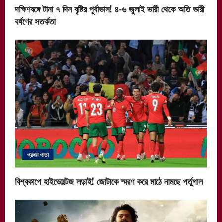
দক্ষিণবঙ্গে টানা ৭ দিন বৃষ্টির পূর্বাভাস! ৪-৬ জুলাই ভারী থেকে অতি ভারী
বর্ষণের সতর্কতা
প্রথম পাতা
বিশ্বকাপে হাইভোল্টেজ লড়াই! জোটাকে স্মরণ করে মাঠে নামছে পর্তুগাল