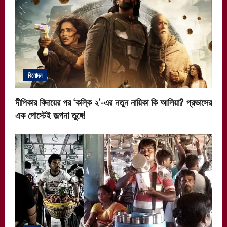
বিনোদন
দীপিকার বিদায়ের পর ‘কল্কি ২’-এর নতুন নায়িকা কি আলিয়া? প্রভাসের
এক পোস্টেই জল্পনা তুঙ্গে!