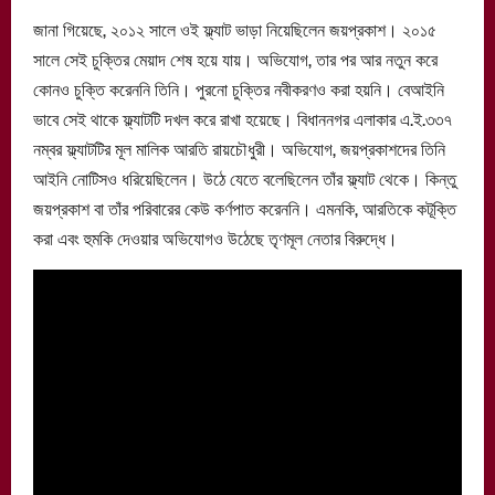
জানা গিয়েছে, ২০১২ সালে ওই ফ্ল্যাট ভাড়া নিয়েছিলেন জয়প্রকাশ। ২০১৫
সালে সেই চুক্তির মেয়াদ শেষ হয়ে যায়। অভিযোগ, তার পর আর নতুন করে
কোনও চুক্তি করেননি তিনি। পুরনো চুক্তির নবীকরণও করা হয়নি। বেআইনি
ভাবে সেই থাকে ফ্ল্যাটটি দখল করে রাখা হয়েছে। বিধাননগর এলাকার এ.ই.৩৩৭
নম্বর ফ্ল্যাটটির মূল মালিক আরতি রায়চৌধুরী। অভিযোগ, জয়প্রকাশদের তিনি
আইনি নোটিসও ধরিয়েছিলেন। উঠে যেতে বলেছিলেন তাঁর ফ্ল্যাট থেকে। কিন্তু
জয়প্রকাশ বা তাঁর পরিবারের কেউ কর্ণপাত করেননি। এমনকি, আরতিকে কটূক্তি
করা এবং হুমকি দেওয়ার অভিযোগও উঠেছে তৃণমূল নেতার বিরুদ্ধে।