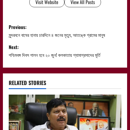
Visit Website
View All Posts
P
Previous:
o
সুন্দরবনে বাঘের হানায় চারদিনে ৪ জনের মৃত্যু, আতঙ্কে গ্রামের মানুষ
s
Next:
পশ্চিমবঙ্গ দিবস পালন হবে ২০ জুন! কলকাতায় শ্যামাপ্রসাদের মূর্তি
t
n
a
RELATED STORIES
v
i
g