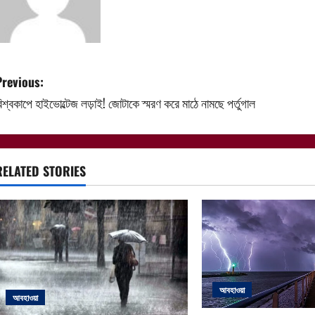
P
Previous:
িশ্বকাপে হাইভোল্টেজ লড়াই! জোটাকে স্মরণ করে মাঠে নামছে পর্তুগাল
o
s
t
RELATED STORIES
n
a
v
i
আবহাওয়া
আবহাওয়া