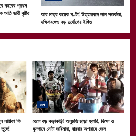
গরে বছরের প্রথম
কে অতি ভারী বৃষ্টির
আর মাত্র কয়েক ঘণ্টা! উত্তরবঙ্গে লাল সতর্কতা,
দক্ষিণবঙ্গেও বড় দুর্যোগের ইঙ্গিত
দেশ
ন নায়িকা কি
রেলে বড় কড়াকড়ি! অনুমতি ছাড়া হকারি, ভিক্ষা ও
ুঙ্গে!
ধূমপানে মোটা জরিমানা, বারবার অপরাধে জেল