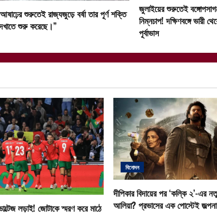
g
জুলাইয়ের শুরুতেই বঙ্গোপসা
আষাঢ়ের শুরুতেই রাজ্যজুড়ে বর্ষা তার পূর্ণ শক্তি
a
নিম্নচাপ! দক্ষিণবঙ্গে ভারী থে
েখাতে শুরু করেছে।”
পূর্বাভাস
t
i
o
n
বিনোদন
দীপিকার বিদায়ের পর ‘কল্কি ২’-এর নতু
আলিয়া? প্রভাসের এক পোস্টেই জল্পনা ত
োল্টেজ লড়াই! জোটাকে স্মরণ করে মাঠে