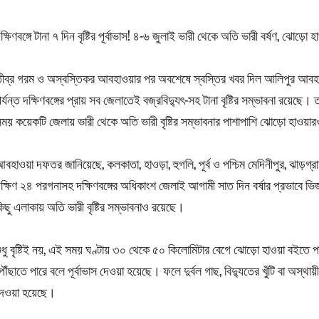
ক্ষিণবঙ্গে টানা ৭ দিন বৃষ্টির পূর্বাভাস! ৪-৬ জুলাই ভারী থেকে অতি ভারী বর্ষণ, ঝোড়ো 
ীব্র গরম ও অস্বস্তিকর আবহাওয়ার পর অবশেষে স্বস্তির খবর দিল আলিপুর আবহা
র্যন্ত দক্ষিণবঙ্গের প্রায় সব জেলাতেই বজ্রবিদ্যুৎ-সহ টানা বৃষ্টির সম্ভাবনা রয়ে
ময় কয়েকটি জেলায় ভারী থেকে অতি ভারী বৃষ্টির সম্ভাবনার পাশাপাশি ঝোড়ো হাওয়া
বহাওয়া দফতর জানিয়েছে, কলকাতা, হাওড়া, হুগলি, পূর্ব ও পশ্চিম মেদিনীপুর, ঝাড়গ্রাম, বাঁ
ক্ষিণ ২৪ পরগনাসহ দক্ষিণবঙ্গের অধিকাংশ জেলাই আগামী সাত দিন বর্ষার প্রভাবে ভি
িছু এলাকায় অতি ভারী বৃষ্টির সম্ভাবনাও রয়েছে।
ুধু বৃষ্টিই নয়, এই সময় ঘণ্টায় ৩০ থেকে ৫০ কিলোমিটার বেগে ঝোড়ো হাওয়া বইতে প
ৌঁছাতে পারে বলে পূর্বাভাস দেওয়া হয়েছে। ফলে দুর্বল গাছ, বিদ্যুতের খুঁটি বা অস্থ
দেওয়া হয়েছে।