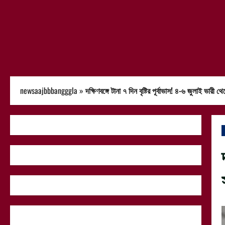
newsaajbbbangggla
»
দক্ষিণবঙ্গে টানা ৭ দিন বৃষ্টির পূর্বাভাস! ৪-৬ জুলাই ভারী 