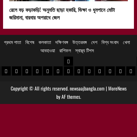
রেলে বড় কড়াকড়ি! অনুমতি ছাড়া হকারি, ভিক্ষা ও ধূমপানে মোটা
জরিমানা, বারবার অপরাধে জেল
প্রথম পাতা
বিশেষ
কলকাতা
দক্ষিণবঙ্গ
উত্তরবঙ্গ
দেশ
বিশ্ব সংবাদ
খেলা
আবহাওয়া
রাশিফল
স্বাস্থ্য টিপস
উত্তরবঙ্গ
 খবর
েদিনীপুর খবর
়গ্রাম খবর
পুরুলিয়া খবর
বাঁকুড়া খবর
পশ্চিম বর্ধমান খবর
পূর্ব বর্ধমান খবর
বীরভূম খবর
মুর্শিদাবাদ খবর
কোচবিহার নিউজ
আলিপুরদুয়ার খবর
জলপাইগুড়ি খবর
শিলিগুড়ি খবর
উত্তর দিনাজপু
দক্ষিণ দি
মাল
Copyright © All rights reserved. newsaajbangla.com
|
MoreNews
by AF themes.