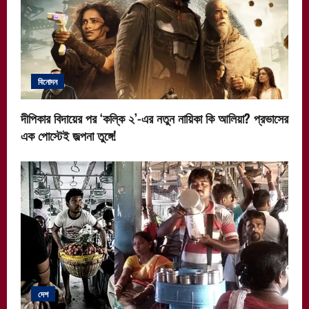
বিনোদন
দীপিকার বিদায়ের পর ‘কল্কি ২’-এর নতুন নায়িকা কি আলিয়া? প্রভাসের
এক পোস্টেই জল্পনা তুঙ্গে!
দেশ