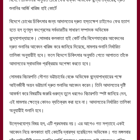
শুনানির আর্জি খারিজ হাই কোর্টে
বিদেশে চোখের চিকিৎসার জন্য আদালতের দ্রুত হস্তক্ষেপ চাইলেও ফের হতাশ
হতে হল তৃণমূল কংগ্রেসের সর্বভারতীয় সাধারণ সম্পাদক অভিষেক
বন্দ্যোপাধ্যায়কে। সোমবার কলকাতা হাই কোর্ট তাঁর বিদেশযাত্রার আবেদনের
দ্রুত শুনানির আবেদন খারিজ করে জানিয়ে দিয়েছে, মামলার শুনানি নির্ধারিত
তালিকা অনুযায়ীই হবে। ফলে বিদেশে চিকিৎসার অনুমতি পেতে আপাতত তাঁকে
আদালতের স্বাভাবিক প্রক্রিয়ার অপেক্ষা করতে হবে।
সোমবার বিচারপতি সৌগত ভট্টাচার্যের বেঞ্চে অভিষেক বন্দ্যোপাধ্যায়ের পক্ষে
আইনজীবী অয়ন ভট্টাচার্য দ্রুত শুনানির আবেদন করেন। তিনি আদালতের দৃষ্টি
আকর্ষণ করে বিষয়টির জরুরি গুরুত্ব তুলে ধরলেও বিচারপতি স্পষ্ট জানিয়ে দেন,
এই মামলার ক্ষেত্রে কোনও ব্যতিক্রম করা হবে না। আদালতের নির্ধারিত তালিকা
অনুযায়ীই শুনানি হবে।
উল্লেখযোগ্য বিষয় হল, এটি প্রথমবার নয়। এর আগেও গত সপ্তাহে একই
আবেদন নিয়ে কলকাতা হাই কোর্টের দ্বারস্থ হয়েছিলেন অভিষেক। গত মঙ্গলবার