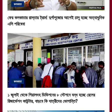
i
কলকাতা
o
ফের কলকাতার রাস্তায় ট্রাম! দুর্গাপূজোর আগেই চালু হচ্ছে অত্যাধুনিক
n
এসি পরিষেবা
কলকাতা
১ জুলাই থেকে শিয়ালদহ ডিভিশনের ৮ স্টেশনে বন্ধ হচ্ছে রেলের
রিজার্ভেশন কাউন্টার, বাড়বে কি যাত্রীদের ভোগান্তি?