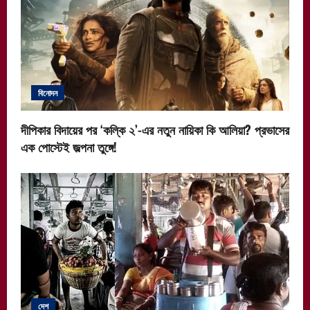
বিনোদন
দীপিকার বিদায়ের পর ‘কল্কি ২’-এর নতুন নায়িকা কি আলিয়া? প্রভাসের
এক পোস্টেই জল্পনা তুঙ্গে!
দেশ