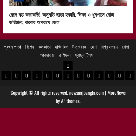
রেলে বড় কড়াকড়ি! অনুমতি ছাড়া হকারি, ভিক্ষা ও ধূমপানে মোটা
জরিমানা, বারবার অপরাধে জেল
প্রথম পাতা
বিশেষ
কলকাতা
দক্ষিণবঙ্গ
উত্তরবঙ্গ
দেশ
বিশ্ব সংবাদ
খেলা
আবহাওয়া
রাশিফল
স্বাস্থ্য টিপস
উত্তরবঙ্গ
 খবর
েদিনীপুর খবর
়গ্রাম খবর
পুরুলিয়া খবর
বাঁকুড়া খবর
পশ্চিম বর্ধমান খবর
পূর্ব বর্ধমান খবর
বীরভূম খবর
মুর্শিদাবাদ খবর
কোচবিহার নিউজ
আলিপুরদুয়ার খবর
জলপাইগুড়ি খবর
শিলিগুড়ি খবর
উত্তর দিনাজপু
দক্ষিণ দি
মাল
Copyright © All rights reserved. newsaajbangla.com
|
MoreNews
by AF themes.