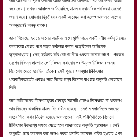
তাঁর আইনজীবী দ্রুত শুনানির আর্জি জানালেও আদালত সেই আবেদনও খারিজ
করে দেয়। তখনও আদালত জানিয়েছিল, মামলার স্বাভাবিক প্রক্রিয়া মেনেই
শুনানি হবে। সোমবার দ্বিতীয়বার একই আবেদন করা হলেও আদালত আগের
অবস্থানেই অনড় থাকে।
জানা গিয়েছে, ২০১৬ সালের অক্টোবর মাসে মুর্শিদাবাদে একটি দলীয় কর্মসূচি সেরে
কলকাতায় ফেরার পথে সড়ক দুর্ঘটনার কবলে পড়েছিলেন অভিষেক
বন্দ্যোপাধ্যায়। সেই দুর্ঘটনায় তাঁর চোখের নীচে গুরুতর আঘাত লাগে। প্রথমে
দেশের বিভিন্ন হাসপাতালে চিকিৎসা করানোর পর উন্নত চিকিৎসার জন্য
বিদেশেও যেতে হয়েছিল তাঁকে। সেই পুরনো সমস্যার চিকিৎসার
ধারাবাহিকতাতেই এবারও সাত দিনের জন্য বিদেশে যাওয়ার অনুমতি চেয়েছেন
তিনি।
তবে অভিষেকের বিদেশযাত্রার ক্ষেত্রে সরাসরি কোনও নিষেধাজ্ঞা না থাকলেও
তাঁর বিরুদ্ধে একাধিক মামলা বিচারাধীন রয়েছে। সেই মামলাগুলিতে তদন্তে
সহযোগিতা করার নির্দেশ রয়েছে আদালতের। এই পরিস্থিতিতে বিদেশে
চিকিৎসার উদ্দেশ্যে সফরে যেতে হলে আদালতের অনুমতি প্রয়োজন। সেই
অনুমতি চেয়ে আবেদন করা হলেও দ্রুত শুনানির আবেদন খারিজ হওয়ায় এখন