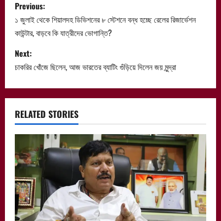
P
Previous:
o
১ জুলাই থেকে শিয়ালদহ ডিভিশনের ৮ স্টেশনে বন্ধ হচ্ছে রেলের রিজার্ভেশন
কাউন্টার, বাড়বে কি যাত্রীদের ভোগান্তি?
s
Next:
t
চাকরির খোঁজে ছিলেন, আজ ভারতের ব্যাটিং গুঁড়িয়ে দিলেন জয় মুন্দ্রা
n
a
RELATED STORIES
v
i
g
a
t