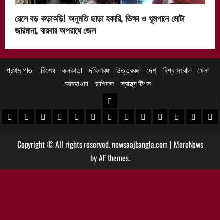
রেলে বড় কড়াকড়ি! অনুমতি ছাড়া হকারি, ভিক্ষা ও ধূমপানে মোটা
জরিমানা, বারবার অপরাধে জেল
প্রথম পাতা
বিশেষ
কলকাতা
দক্ষিণবঙ্গ
উত্তরবঙ্গ
দেশ
বিশ্ব সংবাদ
খেলা
আবহাওয়া
রাশিফল
স্বাস্থ্য টিপস
উত্তরবঙ্গ
 খবর
েদিনীপুর খবর
়গ্রাম খবর
পুরুলিয়া খবর
বাঁকুড়া খবর
পশ্চিম বর্ধমান খবর
পূর্ব বর্ধমান খবর
বীরভূম খবর
মুর্শিদাবাদ খবর
কোচবিহার নিউজ
আলিপুরদুয়ার খবর
জলপাইগুড়ি খবর
শিলিগুড়ি খবর
উত্তর দিনাজপু
দক্ষিণ দি
মাল
Copyright © All rights reserved. newsaajbangla.com
|
MoreNews
by AF themes.