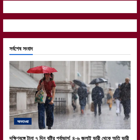
সর্বশেষ সংবাদ
আবহাওয়া
দক্ষিণবঙ্গে টানা ৭ দিন বৃষ্টির পূর্বাভাস! ৪-৬ জুলাই ভারী থেকে অতি ভারী