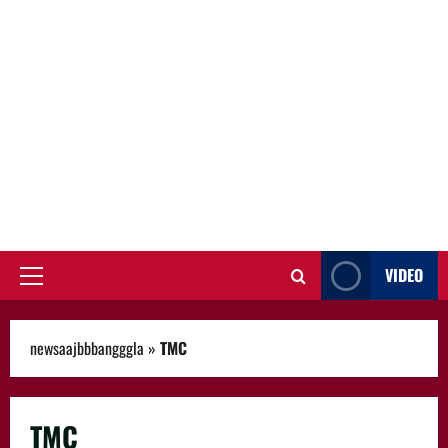
VIDEO
Primary
Menu
newsaajbbbangggla
»
TMC
TMC