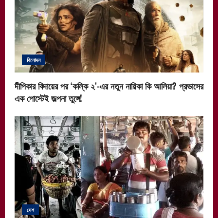
বিনোদন
দীপিকার বিদায়ের পর ‘কল্কি ২’-এর নতুন নায়িকা কি আলিয়া? প্রভাসের
এক পোস্টেই জল্পনা তুঙ্গে!
দেশ