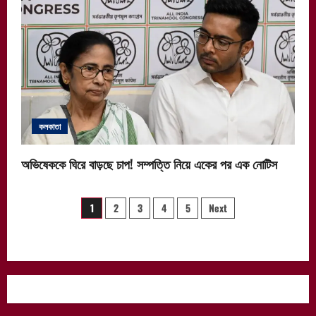
কলকাতা
অভিষেককে ঘিরে বাড়ছে চাপ! সম্পত্তি নিয়ে একের পর এক নোটিস
Posts
1
2
3
4
5
Next
pagination