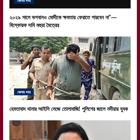
জেলার খবর
২০২৯ সালে ভগবানও মোদীকে ক্ষমতায় ফেরাতে পারবেন না”—
বিস্ফোরক দাবি মহুয়া মৈত্রের
জেলার খবর
হেমতাবাদ থানার আইসি সেজে তোলাবাজি! পুলিশের জালে নদীয়ার যুবক