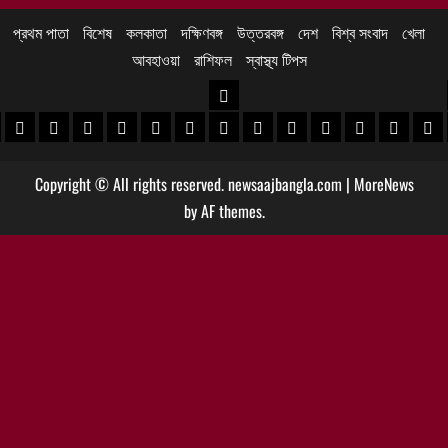
প্রথম পাতা
বিশেষ
কলকাতা
দক্ষিণবঙ্গ
উত্তরবঙ্গ
দেশ
বিশ্ব সংবাদ
খেলা
আবহাওয়া
রাশিফল
স্বাস্থ্য টিপস
উত্তরবঙ্গ
 খবর
েদিনীপুর খবর
়গ্রাম খবর
পুরুলিয়া খবর
বাঁকুড়া খবর
পশ্চিম বর্ধমান খবর
পূর্ব বর্ধমান খবর
বীরভূম খবর
মুর্শিদাবাদ খবর
কোচবিহার নিউজ
আলিপুরদুয়ার খবর
জলপাইগুড়ি খবর
শিলিগুড়ি খবর
উত্তর দিনাজপু
দক্ষিণ দি
মাল
Copyright © All rights reserved. newsaajbangla.com
|
MoreNews
by AF themes.