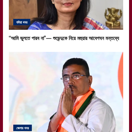
নদিয়া খবর
“আমি ভুলতে পারব না”— শুভেন্দুকে নিয়ে মহুয়ার আবেগঘন মন্তব্যে
জেলার খবর