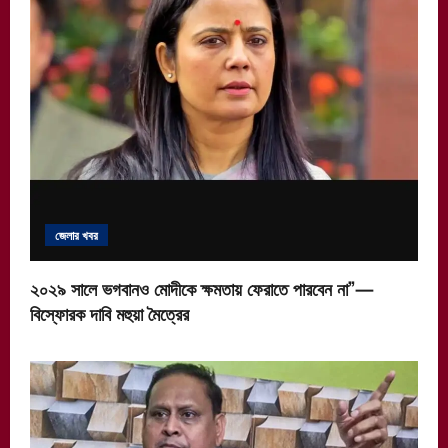
জেলার খবর
২০২৯ সালে ভগবানও মোদীকে ক্ষমতায় ফেরাতে পারবেন না”—
বিস্ফোরক দাবি মহুয়া মৈত্রের