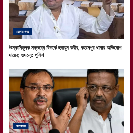
জেলার খবর
উস্কানিমূলক মন্তব্যে বিতর্কে হুমায়ুন কবীর, বহরমপুর থানায় অভিযোগ
দায়ের; তদন্তে পুলিশ
কলকাতা