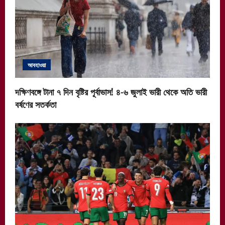
আবহাওয়া
দক্ষিণবঙ্গে টানা ৭ দিন বৃষ্টির পূর্বাভাস! ৪-৬ জুলাই ভারী থেকে অতি ভারী
বর্ষণের সতর্কতা