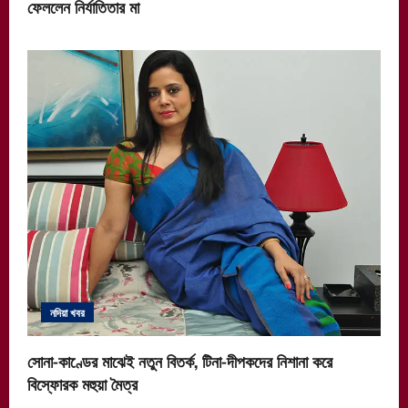
ফেললেন নির্যাতিতার মা
নদিয়া খবর
সোনা-কাণ্ডের মাঝেই নতুন বিতর্ক, টিনা-দীপকদের নিশানা করে
বিস্ফোরক মহুয়া মৈত্র