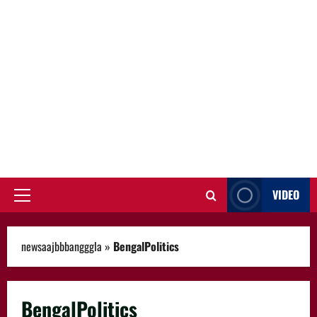
VIDEO
Primary
Menu
newsaajbbbangggla
»
BengalPolitics
BengalPolitics