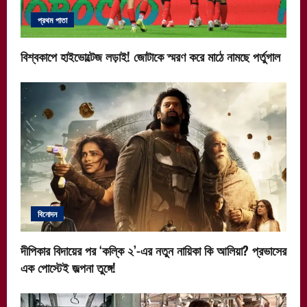
প্রথম পাতা
বিশ্বকাপে হাইভোল্টেজ লড়াই! জোটাকে স্মরণ করে মাঠে নামছে পর্তুগাল
বিনোদন
দীপিকার বিদায়ের পর ‘কল্কি ২’-এর নতুন নায়িকা কি আলিয়া? প্রভাসের
এক পোস্টেই জল্পনা তুঙ্গে!