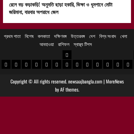
রেলে বড় কড়াকড়ি! অনুমতি ছাড়া হকারি, ভিক্ষা ও ধূমপানে মোটা
জরিমানা, বারবার অপরাধে জেল
প্রথম পাতা
বিশেষ
কলকাতা
দক্ষিণবঙ্গ
উত্তরবঙ্গ
দেশ
বিশ্ব সংবাদ
খেলা
আবহাওয়া
রাশিফল
স্বাস্থ্য টিপস
উত্তরবঙ্গ
 খবর
েদিনীপুর খবর
়গ্রাম খবর
পুরুলিয়া খবর
বাঁকুড়া খবর
পশ্চিম বর্ধমান খবর
পূর্ব বর্ধমান খবর
বীরভূম খবর
মুর্শিদাবাদ খবর
কোচবিহার নিউজ
আলিপুরদুয়ার খবর
জলপাইগুড়ি খবর
শিলিগুড়ি খবর
উত্তর দিনাজপু
দক্ষিণ দি
মাল
Copyright © All rights reserved. newsaajbangla.com
|
MoreNews
by AF themes.