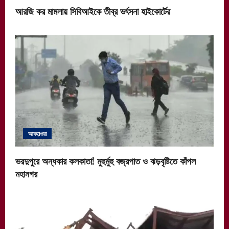
আরজি কর মামলায় সিবিআইকে তীব্র ভর্ৎসনা হাইকোর্টের
আবহাওয়া
ভরদুপুরে অন্ধকার কলকাতা! মুহুর্মুহু বজ্রপাত ও ঝড়বৃষ্টিতে কাঁপল
মহানগর