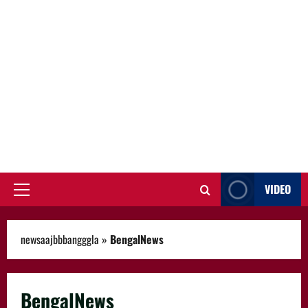
VIDEO
Primary
Menu
newsaajbbbangggla
»
BengalNews
BengalNews