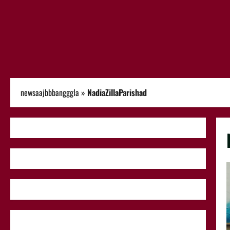
newsaajbbbangggla
»
NadiaZillaParishad