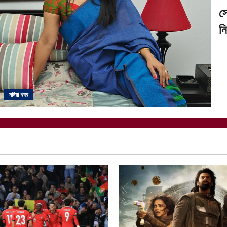
স
ন
নদিয়া খবর