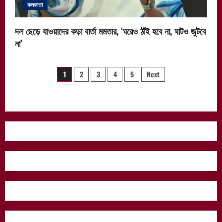
কলকাতা
দল ছেড়ে যাওয়াদের কড়া বার্তা মমতার, ‘ঘরেও ঠাঁই হবে না, ঘাটও জুটবে
না’
Posts
1
2
3
4
5
Next
pagination