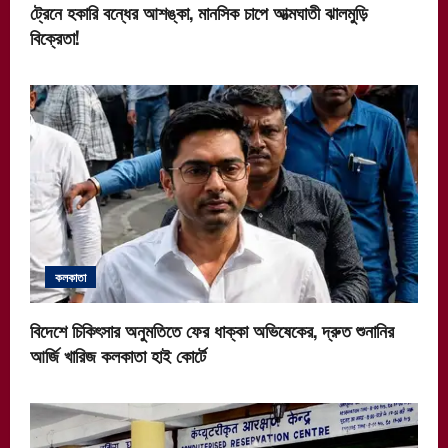
ট্রেনে হকারি বন্ধের আশঙ্কা, মানসিক চাপে আত্মঘাতী ঝালমুড়ি
বিক্রেতা!
কলকাতা
বিদেশে চিকিৎসার অনুমতিতে ফের ধাক্কা অভিষেকের, দ্রুত শুনানির
আর্জি খারিজ কলকাতা হাই কোর্টে