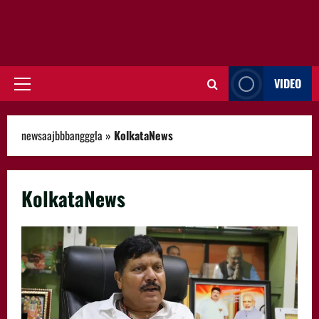
VIDEO
Primary
Menu
newsaajbbbangggla
»
KolkataNews
KolkataNews