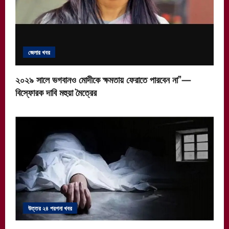
জেলার খবর
২০২৯ সালে ভগবানও মোদীকে ক্ষমতায় ফেরাতে পারবেন না”—
বিস্ফোরক দাবি মহুয়া মৈত্রের
উত্তর ২৪ পরগনা খবর