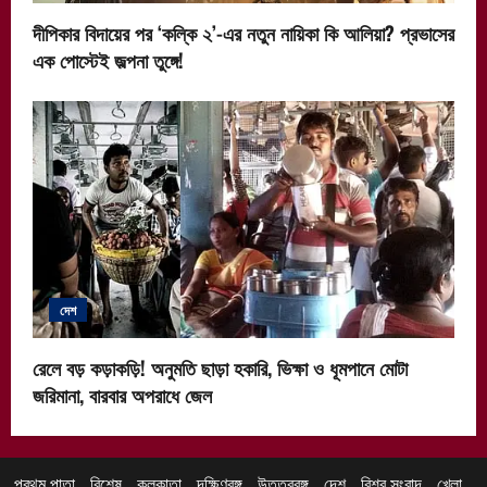
দীপিকার বিদায়ের পর ‘কল্কি ২’-এর নতুন নায়িকা কি আলিয়া? প্রভাসের
এক পোস্টেই জল্পনা তুঙ্গে!
দেশ
রেলে বড় কড়াকড়ি! অনুমতি ছাড়া হকারি, ভিক্ষা ও ধূমপানে মোটা
জরিমানা, বারবার অপরাধে জেল
প্রথম পাতা
বিশেষ
কলকাতা
দক্ষিণবঙ্গ
উত্তরবঙ্গ
দেশ
বিশ্ব সংবাদ
খেলা