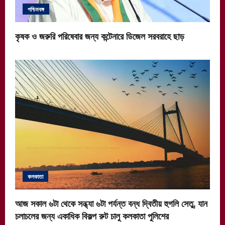
পশ্চিমবঙ্গ
কৃষক ও জরুরি পরিষেবার জন্য কন্টেনারে ডিজেল সরবরাহে ছাড়
কলকাতা
আজ সকাল ৬টা থেকে সন্ধ্যা ৬টা পর্যন্ত বন্ধ দ্বিতীয় হুগলি সেতু, যান
চলাচলের জন্য একাধিক বিকল্প রুট চালু কলকাতা পুলিশের