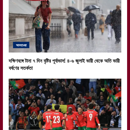
আবহাওয়া
দক্ষিণবঙ্গে টানা ৭ দিন বৃষ্টির পূর্বাভাস! ৪-৬ জুলাই ভারী থেকে অতি ভারী
বর্ষণের সতর্কতা