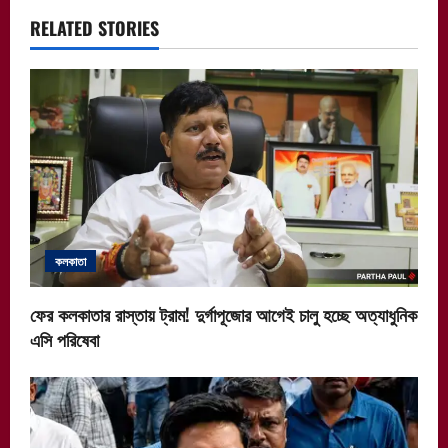
a
RELATED STORIES
v
i
g
a
t
কলকাতা
i
ফের কলকাতার রাস্তায় ট্রাম! দুর্গাপূজোর আগেই চালু হচ্ছে অত্যাধুনিক
o
এসি পরিষেবা
n