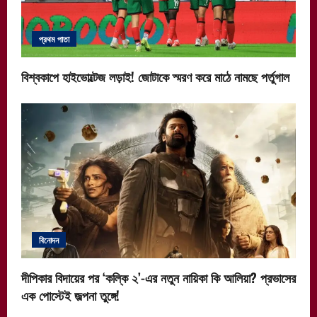
প্রথম পাতা
বিশ্বকাপে হাইভোল্টেজ লড়াই! জোটাকে স্মরণ করে মাঠে নামছে পর্তুগাল
বিনোদন
দীপিকার বিদায়ের পর ‘কল্কি ২’-এর নতুন নায়িকা কি আলিয়া? প্রভাসের
এক পোস্টেই জল্পনা তুঙ্গে!