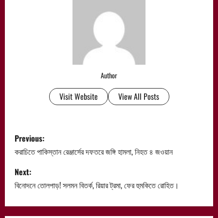
Author
Visit Website
View All Posts
P
Previous:
o
করাচিতে পাকিস্তান রেঞ্জার্সের দফতরে জঙ্গি হামলা, নিহত ৪ জওয়ান
s
Next:
বিনোদনে তোলপাড়! সলমন বিতর্ক, রিয়ার ট্রমা, ফের হুমকিতে রোহিত।
t
n