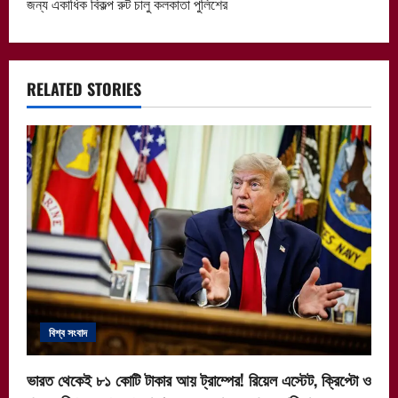
n
জন্য একাধিক বিকল্প রুট চালু কলকাতা পুলিশের
a
v
RELATED STORIES
i
g
a
t
i
o
বিশ্ব সংবাদ
n
ভারত থেকেই ৮১ কোটি টাকার আয় ট্রাম্পের! রিয়েল এস্টেট, ক্রিপ্টো ও