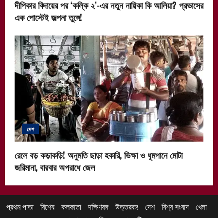
দীপিকার বিদায়ের পর ‘কল্কি ২’-এর নতুন নায়িকা কি আলিয়া? প্রভাসের
এক পোস্টেই জল্পনা তুঙ্গে!
দেশ
রেলে বড় কড়াকড়ি! অনুমতি ছাড়া হকারি, ভিক্ষা ও ধূমপানে মোটা
জরিমানা, বারবার অপরাধে জেল
প্রথম পাতা
বিশেষ
কলকাতা
দক্ষিণবঙ্গ
উত্তরবঙ্গ
দেশ
বিশ্ব সংবাদ
খেলা