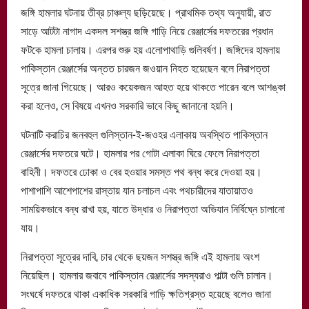
জঙ্গি হামলার ঘটনায় তীব্র চাঞ্চল্য ছড়িয়েছে। প্রাথমিক তথ্য অনুযায়ী, রাত
সাড়ে আটটা নাগাদ একদল সশস্ত্র জঙ্গি গাড়ি নিয়ে রেঞ্জার্সের দফতরের প্রধান
ফটকে হামলা চালায়। এরপর শুরু হয় এলোপাথাড়ি গুলিবর্ষণ। জঙ্গিদের হামলায়
পাকিস্তান রেঞ্জার্সের অন্তত চারজন জওয়ান নিহত হয়েছেন বলে নিরাপত্তা
সূত্রে জানা গিয়েছে। আরও কয়েকজন আহত হয়ে থাকতে পারেন বলে আশঙ্কা
করা হলেও, সে বিষয়ে এখনও সরকারি ভাবে কিছু জানানো হয়নি।
ঘটনাটি করাচির জনবহুল গুলিস্তান-ই-জওহর এলাকায় অবস্থিত পাকিস্তান
রেঞ্জার্সের দফতরে ঘটে। হামলার পর গোটা এলাকা ঘিরে ফেলে নিরাপত্তা
বাহিনী। দফতরে ঢোকা ও বের হওয়ার সমস্ত পথ বন্ধ করে দেওয়া হয়।
পাশাপাশি আশেপাশের রাস্তায় যান চলাচল এবং পথচারীদের যাতায়াতও
সাময়িকভাবে বন্ধ রাখা হয়, যাতে উদ্ধার ও নিরাপত্তা অভিযান নির্বিঘ্নে চালানো
যায়।
নিরাপত্তা সূত্রের দাবি, চার থেকে ছয়জন সশস্ত্র জঙ্গি এই হামলায় অংশ
নিয়েছিল। হামলার জবাবে পাকিস্তান রেঞ্জার্সের সদস্যরাও পাল্টা গুলি চালান।
সংঘর্ষে দফতরে থাকা একাধিক সরকারি গাড়ি ক্ষতিগ্রস্ত হয়েছে বলেও জানা