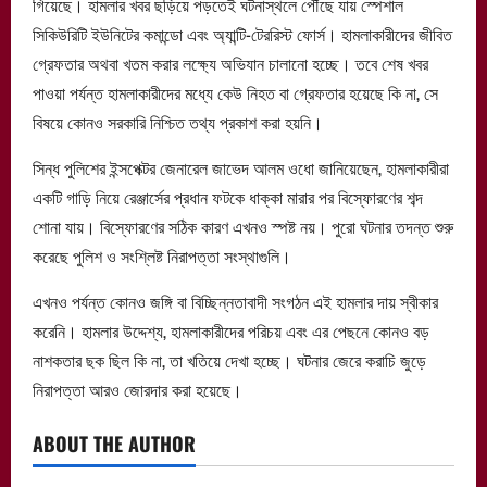
গিয়েছে। হামলার খবর ছড়িয়ে পড়তেই ঘটনাস্থলে পৌঁছে যায় স্পেশাল
সিকিউরিটি ইউনিটের কমান্ডো এবং অ্যান্টি-টেররিস্ট ফোর্স। হামলাকারীদের জীবিত
গ্রেফতার অথবা খতম করার লক্ষ্যে অভিযান চালানো হচ্ছে। তবে শেষ খবর
পাওয়া পর্যন্ত হামলাকারীদের মধ্যে কেউ নিহত বা গ্রেফতার হয়েছে কি না, সে
বিষয়ে কোনও সরকারি নিশ্চিত তথ্য প্রকাশ করা হয়নি।
সিন্ধ পুলিশের ইন্সপেক্টর জেনারেল জাভেদ আলম ওধো জানিয়েছেন, হামলাকারীরা
একটি গাড়ি নিয়ে রেঞ্জার্সের প্রধান ফটকে ধাক্কা মারার পর বিস্ফোরণের শব্দ
শোনা যায়। বিস্ফোরণের সঠিক কারণ এখনও স্পষ্ট নয়। পুরো ঘটনার তদন্ত শুরু
করেছে পুলিশ ও সংশ্লিষ্ট নিরাপত্তা সংস্থাগুলি।
এখনও পর্যন্ত কোনও জঙ্গি বা বিচ্ছিন্নতাবাদী সংগঠন এই হামলার দায় স্বীকার
করেনি। হামলার উদ্দেশ্য, হামলাকারীদের পরিচয় এবং এর পেছনে কোনও বড়
নাশকতার ছক ছিল কি না, তা খতিয়ে দেখা হচ্ছে। ঘটনার জেরে করাচি জুড়ে
নিরাপত্তা আরও জোরদার করা হয়েছে।
ABOUT THE AUTHOR