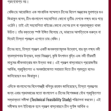
গ্রহণযোগ্য নয়।
বেজিংয়ে আয়োজিত এক সাংবাদিক সম্মেলনে চীনের বিদেশ মন্ত্রকের মুখপাত্র গুও
জিয়াকুন বলেন, চীন-বাংলাদেশ সহযোগিতা কোনো তৃতীয় দেশকে লক্ষ্য করে গড়ে
ওঠেনি। তাই এই সহযোগিতা বাইরের কোনো দেশের চাপ বা প্রভাবমুক্ত থাকা
উচিত। তাঁর বক্তব্যে স্পষ্ট ইঙ্গিত মিলেছে যে, ভারতের আপত্তিকে গুরুত্ব না
দিয়েই তিস্তা প্রকল্পে এগোতে চায় বেজিং।
চীনের মতে, তিস্তা প্রকল্প একটি জনকল্যাণমূলক উদ্যোগ, যার মূল লক্ষ্য নদী
ব্যবস্থাপনার উন্নয়ন, বন্যা নিয়ন্ত্রণ, কৃষি উৎপাদন বৃদ্ধি এবং নদী তীরবর্তী
মানুষের জীবনযাত্রার মান উন্নত করা। এই প্রকল্প বাস্তবায়নে প্রয়োজনীয়
আর্থিক, প্রযুক্তিগত ও অবকাঠামোগত সহায়তা দিতে চীন প্রস্তুত বলেও
জানিয়েছেন গুও জিয়াকুন।
এদিকে বাংলাদেশের বিদেশমন্ত্রী খলিলুর রহমান জানিয়েছেন, তিস্তা প্রকল্পের
জন্য এবার প্রথমবারের মতো বাংলাদেশ ও চীনের বিশেষজ্ঞরা যৌথ প্রযুক্তিগত
সম্ভাব্যতা সমীক্ষা (Technical Feasibility Study) পরিচালনা করবেন। এই
সমীক্ষার ফল ইতিবাচক হলে প্রকল্প বাস্তবায়নে চীন পূর্ণাঙ্গ আর্থিক ও