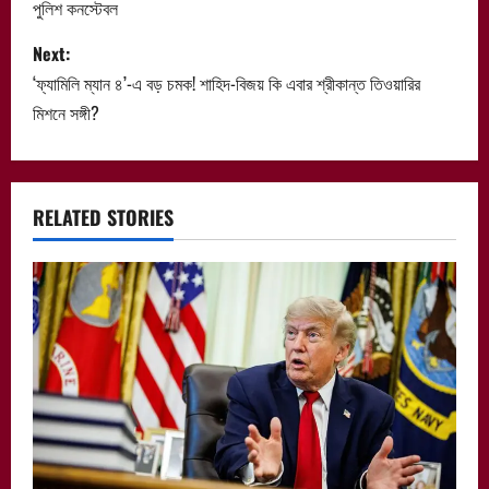
পুলিশ কনস্টেবল
s
Next:
t
‘ফ্যামিলি ম্যান ৪’-এ বড় চমক! শাহিদ-বিজয় কি এবার শ্রীকান্ত তিওয়ারির
n
মিশনে সঙ্গী?
a
v
RELATED STORIES
i
g
a
t
i