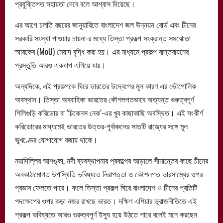
প্রযুক্তিগত সহায়তা দেবে বলে আশ্বাস দিয়েছে।
এর আগে চলতি বছরের জানুয়ারিতে বাংলাদেশ জল উন্নয়ন বোর্ড এবং চীনের
সরকারি সংস্থা পাওয়ার চায়না-র মধ্যে তিস্তা প্রকল্প সংক্রান্ত সমঝোতা
স্মারকের (MoU) মেয়াদ বৃদ্ধি করা হয়। এর মাধ্যমে প্রকল্প বাস্তবায়নের
প্রস্তুতি আরও একধাপ এগিয়ে যায়।
অন্যদিকে, এই প্রকল্পকে ঘিরে ভারতের উদ্বেগের মূল কারণ এর ভৌগোলিক
অবস্থান। তিস্তা অববাহিকা ভারতের কৌশলগতভাবে অত্যন্ত গুরুত্বপূর্ণ
শিলিগুড়ি করিডোর বা ‘চিকেনস নেক’-এর খুব কাছাকাছি অবস্থিত। এই সংকীর্ণ
করিডোরের মাধ্যমেই ভারতের উত্তর-পূর্বাঞ্চলের সাতটি রাজ্যের সঙ্গে মূল
ভূখণ্ডের যোগাযোগ বজায় থাকে।
নয়াদিল্লির আশঙ্কা, নদী ব্যবস্থাপনার প্রকল্পের আড়ালে সীমান্তের কাছে চীনের
অবকাঠামোগত উপস্থিতি ভবিষ্যতে নিরাপত্তা ও কৌশলগত ভারসাম্যের ওপর
প্রভাব ফেলতে পারে। ফলে তিস্তা প্রকল্প ঘিরে বাংলাদেশ ও চীনের প্রতিটি
পদক্ষেপের ওপর কড়া নজর রাখছে ভারত। দক্ষিণ এশিয়ার ভূরাজনীতিতে এই
প্রকল্প ভবিষ্যতে আরও গুরুত্বপূর্ণ ইস্যু হয়ে উঠতে পারে বলেই মনে করছেন