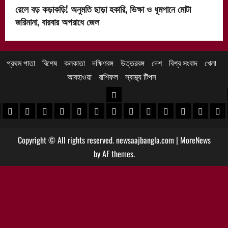
রেলে বড় কড়াকড়ি! অনুমতি ছাড়া হকারি, ভিক্ষা ও ধূমপানে মোটা
জরিমানা, বারবার অপরাধে জেল
প্রথম পাতা
বিশেষ
কলকাতা
দক্ষিণবঙ্গ
উত্তরবঙ্গ
দেশ
বিশ্ব সংবাদ
খেলা
আবহাওয়া
রাশিফল
স্বাস্থ্য টিপস
উত্তরবঙ্গ
 খবর
েদিনীপুর খবর
়গ্রাম খবর
পুরুলিয়া খবর
বাঁকুড়া খবর
পশ্চিম বর্ধমান খবর
পূর্ব বর্ধমান খবর
বীরভূম খবর
মুর্শিদাবাদ খবর
কোচবিহার নিউজ
আলিপুরদুয়ার খবর
জলপাইগুড়ি খবর
শিলিগুড়ি খবর
উত্তর দিনাজপু
দক্ষিণ দি
মাল
Copyright © All rights reserved. newsaajbangla.com
|
MoreNews
by AF themes.