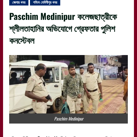
জেলার খবর
পশ্চিম মেদিনীপুর খবর
Paschim Medinipur কলেজছাত্রীকে
শ্লীলতাহানির অভিযোগে গ্রেফতার পুলিশ
কনস্টেবল
Paschim Medinipur