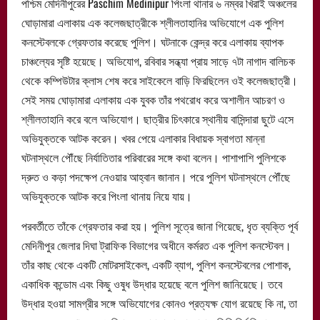
পশ্চিম মেদিনীপুরের Paschim Medinipur পিংলা থানার ৬ নম্বর খিরাই অঞ্চলের
ঘোড়ামারা এলাকায় এক কলেজছাত্রীকে শ্লীলতাহানির অভিযোগে এক পুলিশ
কনস্টেবলকে গ্রেফতার করেছে পুলিশ। ঘটনাকে কেন্দ্র করে এলাকায় ব্যাপক
চাঞ্চল্যের সৃষ্টি হয়েছে। অভিযোগ, রবিবার সন্ধ্যা প্রায় সাড়ে ৭টা নাগাদ বালিচক
থেকে কম্পিউটার ক্লাস শেষ করে সাইকেলে বাড়ি ফিরছিলেন ওই কলেজছাত্রী।
সেই সময় ঘোড়ামারা এলাকায় এক যুবক তাঁর পথরোধ করে অশালীন আচরণ ও
শ্লীলতাহানি করে বলে অভিযোগ। ছাত্রীর চিৎকারে স্থানীয় বাসিন্দারা ছুটে এসে
অভিযুক্তকে আটক করেন। খবর পেয়ে এলাকার বিধায়ক স্বাগতা মান্না
ঘটনাস্থলে পৌঁছে নির্যাতিতার পরিবারের সঙ্গে কথা বলেন। পাশাপাশি পুলিশকে
দ্রুত ও কড়া পদক্ষেপ নেওয়ার আহ্বান জানান। পরে পুলিশ ঘটনাস্থলে পৌঁছে
অভিযুক্তকে আটক করে পিংলা থানায় নিয়ে যায়।
পরবর্তীতে তাঁকে গ্রেফতার করা হয়। পুলিশ সূত্রে জানা গিয়েছে, ধৃত ব্যক্তি পূর্ব
মেদিনীপুর জেলার দিঘা ট্রাফিক বিভাগের অধীনে কর্মরত এক পুলিশ কনস্টেবল।
তাঁর কাছ থেকে একটি মোটরসাইকেল, একটি ব্যাগ, পুলিশ কনস্টেবলের পোশাক,
একাধিক কন্ডোম এবং কিছু ওষুধ উদ্ধার হয়েছে বলে পুলিশ জানিয়েছে। তবে
উদ্ধার হওয়া সামগ্রীর সঙ্গে অভিযোগের কোনও প্রত্যক্ষ যোগ রয়েছে কি না, তা