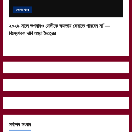
জেলার খবর
২০২৯ সালে ভগবানও মোদীকে ক্ষমতায় ফেরাতে পারবেন না”—
বিস্ফোরক দাবি মহুয়া মৈত্রের
সর্বশেষ সংবাদ