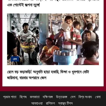
এক পোস্টেই জল্পনা তুঙ্গে!
দেশ
রেলে বড় কড়াকড়ি! অনুমতি ছাড়া হকারি, ভিক্ষা ও ধূমপানে মোটা
জরিমানা, বারবার অপরাধে জেল
প্রথম পাতা
বিশেষ
কলকাতা
দক্ষিণবঙ্গ
উত্তরবঙ্গ
দেশ
বিশ্ব সংবাদ
খেলা
আবহাওয়া
রাশিফল
স্বাস্থ্য টিপস