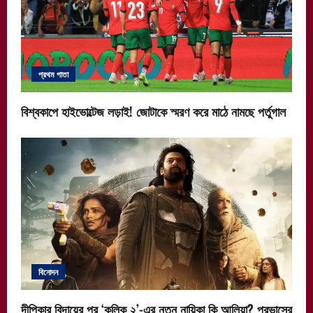
প্রথম পাতা
বিশ্বকাপে হাইভোল্টেজ লড়াই! জোটাকে স্মরণ করে মাঠে নামছে পর্তুগাল
বিনোদন
দীপিকার বিদায়ের পর ‘কল্কি ২’-এর নতুন নায়িকা কি আলিয়া? প্রভাসের