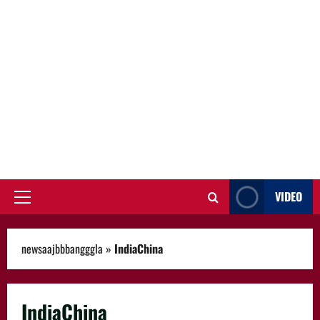
VIDEO
Primary
Menu
newsaajbbbangggla
»
IndiaChina
IndiaChina