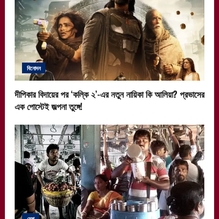
বিনোদন
দীপিকার বিদায়ের পর ‘কল্কি ২’-এর নতুন নায়িকা কি আলিয়া? প্রভাসের
এক পোস্টেই জল্পনা তুঙ্গে!
দেশ