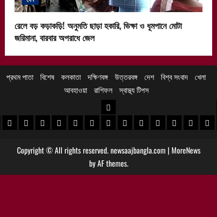
রেলে বড় কড়াকড়ি! অনুমতি ছাড়া হকারি, ভিক্ষা ও ধূমপানে মোটা
জরিমানা, বারবার অপরাধে জেল
প্রথম পাতা
বিশেষ
কলকাতা
দক্ষিণবঙ্গ
উত্তরবঙ্গ
দেশ
বিশ্ব সংবাদ
খেলা
আবহাওয়া
রাশিফল
স্বাস্থ্য টিপস
উত্তরবঙ্গ
 খবর
েদিনীপুর খবর
়গ্রাম খবর
পুরুলিয়া খবর
বাঁকুড়া খবর
পশ্চিম বর্ধমান খবর
পূর্ব বর্ধমান খবর
বীরভূম খবর
মুর্শিদাবাদ খবর
কোচবিহার নিউজ
আলিপুরদুয়ার খবর
জলপাইগুড়ি খবর
শিলিগুড়ি খবর
উত্তর দিনাজপু
দক্ষিণ দি
মাল
Copyright © All rights reserved. newsaajbangla.com
|
MoreNews
by AF themes.