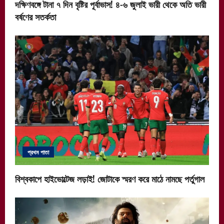
দক্ষিণবঙ্গে টানা ৭ দিন বৃষ্টির পূর্বাভাস! ৪-৬ জুলাই ভারী থেকে অতি ভারী
বর্ষণের সতর্কতা
প্রথম পাতা
বিশ্বকাপে হাইভোল্টেজ লড়াই! জোটাকে স্মরণ করে মাঠে নামছে পর্তুগাল