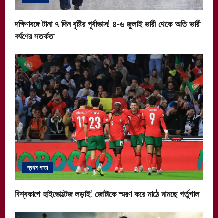
দক্ষিণবঙ্গে টানা ৭ দিন বৃষ্টির পূর্বাভাস! ৪-৬ জুলাই ভারী থেকে অতি ভারী
বর্ষণের সতর্কতা
প্রথম পাতা
বিশ্বকাপে হাইভোল্টেজ লড়াই! জোটাকে স্মরণ করে মাঠে নামছে পর্তুগাল