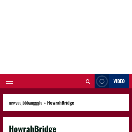
VIDEO
Primary
Menu
newsaajbbbangggla
»
HowrahBridge
HowrahBridge