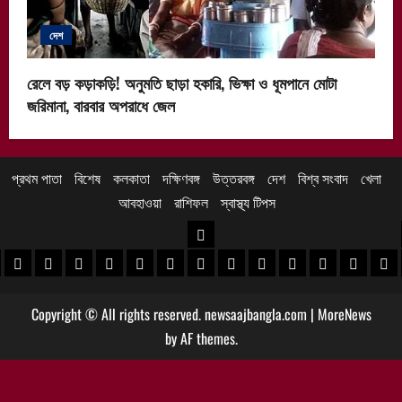
দেশ
রেলে বড় কড়াকড়ি! অনুমতি ছাড়া হকারি, ভিক্ষা ও ধূমপানে মোটা
জরিমানা, বারবার অপরাধে জেল
প্রথম পাতা
বিশেষ
কলকাতা
দক্ষিণবঙ্গ
উত্তরবঙ্গ
দেশ
বিশ্ব সংবাদ
খেলা
আবহাওয়া
রাশিফল
স্বাস্থ্য টিপস
উত্তরবঙ্গ
 খবর
েদিনীপুর খবর
়গ্রাম খবর
পুরুলিয়া খবর
বাঁকুড়া খবর
পশ্চিম বর্ধমান খবর
পূর্ব বর্ধমান খবর
বীরভূম খবর
মুর্শিদাবাদ খবর
কোচবিহার নিউজ
আলিপুরদুয়ার খবর
জলপাইগুড়ি খবর
শিলিগুড়ি খবর
উত্তর দিনাজপু
দক্ষিণ দি
মাল
Copyright © All rights reserved. newsaajbangla.com
|
MoreNews
by AF themes.