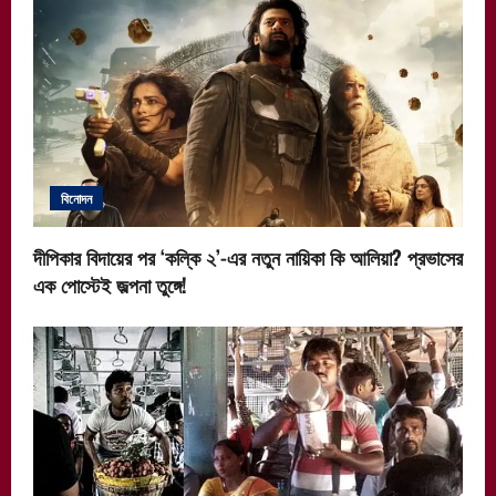
বিনোদন
দীপিকার বিদায়ের পর ‘কল্কি ২’-এর নতুন নায়িকা কি আলিয়া? প্রভাসের
এক পোস্টেই জল্পনা তুঙ্গে!