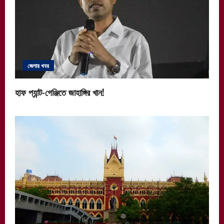
জেলার খবর
হাফ প্যান্ট-গেঞ্জিতে জাহাঙ্গির খান!