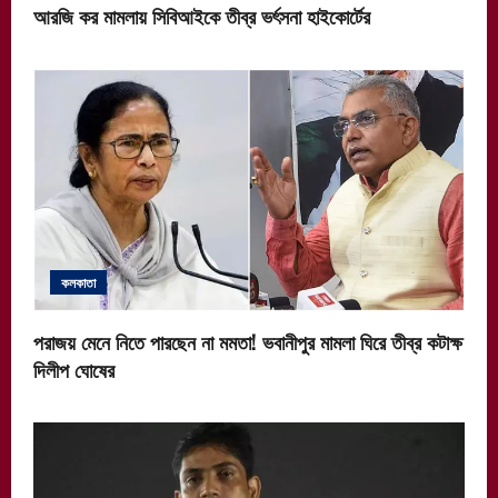
আরজি কর মামলায় সিবিআইকে তীব্র ভর্ৎসনা হাইকোর্টের
কলকাতা
পরাজয় মেনে নিতে পারছেন না মমতা! ভবানীপুর মামলা ঘিরে তীব্র কটাক্ষ
দিলীপ ঘোষের