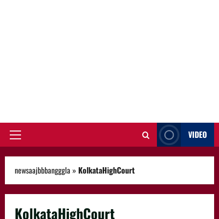
VIDEO
Primary
Menu
newsaajbbbangggla
»
KolkataHighCourt
KolkataHighCourt