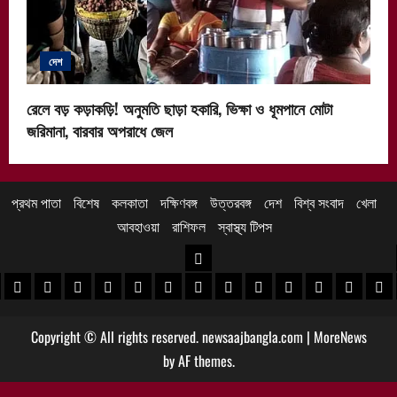
দেশ
রেলে বড় কড়াকড়ি! অনুমতি ছাড়া হকারি, ভিক্ষা ও ধূমপানে মোটা
জরিমানা, বারবার অপরাধে জেল
প্রথম পাতা
বিশেষ
কলকাতা
দক্ষিণবঙ্গ
উত্তরবঙ্গ
দেশ
বিশ্ব সংবাদ
খেলা
আবহাওয়া
রাশিফল
স্বাস্থ্য টিপস
উত্তরবঙ্গ
 খবর
েদিনীপুর খবর
়গ্রাম খবর
পুরুলিয়া খবর
বাঁকুড়া খবর
পশ্চিম বর্ধমান খবর
পূর্ব বর্ধমান খবর
বীরভূম খবর
মুর্শিদাবাদ খবর
কোচবিহার নিউজ
আলিপুরদুয়ার খবর
জলপাইগুড়ি খবর
শিলিগুড়ি খবর
উত্তর দিনাজপু
দক্ষিণ দি
মাল
Copyright © All rights reserved. newsaajbangla.com
|
MoreNews
by AF themes.