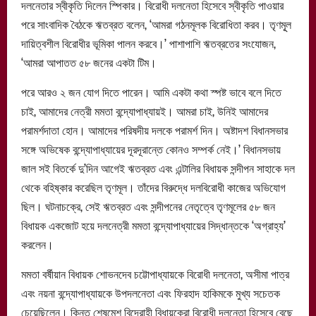
দলনেতার স্বীকৃতি দিলেন স্পিকার। বিরোধী দলনেতা হিসেবে স্বীকৃতি পাওয়ার
পরে সাংবাদিক বৈঠকে ঋতব্রত বলেন, ‘আমরা গঠনমূলক বিরোধিতা করব। তৃণমূূল
দায়িত্বশীল বিরোধীর ভূমিকা পালন করবে।’ পাশাপাশি ঋতব্রতের সংযোজন,
‘আমরা আপাতত ৫৮ জনের একটা টিম।
পরে আরও ২ জন যোগ দিতে পারেন। আমি একটা কথা স্পষ্ট ভাবে বলে দিতে
চাই, আমাদের নেত্রী মমতা বন্দ্যোপাধ্যায়ই। আমরা চাই, উনিই আমাদের
পরামর্শদাতা হোন। আমাদের পরিষদীয় দলকে পরামর্শ দিন। অষ্টাদশ বিধানসভার
সঙ্গে অভিষেক বন্দ্যোপাধ্যায়ের দূরদূরান্তে কোনও সম্পর্ক নেই।’ বিধানসভায়
জাল সই বিতর্কে দু’দিন আগেই ঋতব্রত এবং এন্টালির বিধায়ক সন্দীপন সাহাকে দল
থেকে বহিষ্কার করেছিল তৃণমূল। তাঁদের বিরুদ্ধে দলবিরোধী কাজের অভিযোগ
ছিল। ঘটনাচক্রে, সেই ঋতব্রত এবং সন্দীপনের নেতৃত্বে তৃণমূলের ৫৮ জন
বিধায়ক একজোট হয়ে দলনেত্রী মমতা বন্দ্যোপাধ্যায়ের সিদ্ধান্তকে ‘অগ্রাহ্য’
করলেন।
মমতা বর্ষীয়ান বিধায়ক শোভনদেব চট্টোপাধ্যায়কে বিরোধী দলনেতা, অসীমা পাত্র
এবং নয়না বন্দ্যোপাধ্যায়কে উপদলনেতা এবং ফিরহাদ হাকিমকে মুখ্য সচেতক
চেয়েছিলেন। কিন্তু শেষমেশ বিদ্রোহী বিধায়কেরা বিরোধী দলনেতা হিসেবে বেছে