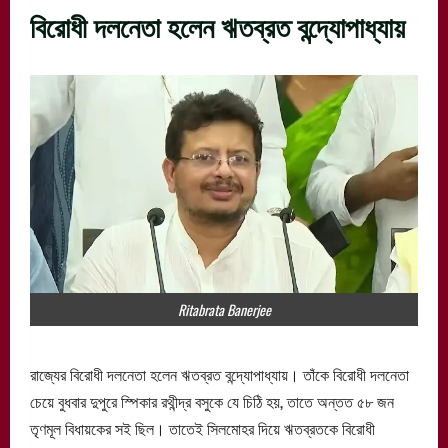
বিরোধী দলনেতা হলেন ঋতব্রত বন্দ্যোপাধ্যায়
Ritabrata Banerjee
রাজ্যের বিরোধী দলনেতা হলেন ঋতব্রত বন্দ্যোপাধ্যায়। তাঁকে বিরোধী দলনেতা
চেয়ে বুধবার দুপুরে স্পিকার রথীন্দ্র বসুকে যে চিঠি হয়, তাতে অন্তত ৫৮ জন
তৃণমূল বিধায়কের সই ছিল। তাতেই সিলমোহর দিয়ে ঋতব্রতকে বিরোধী