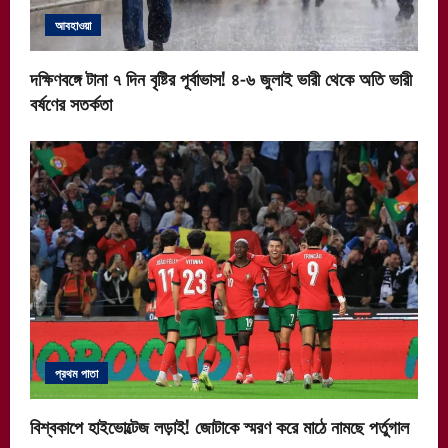
আবহাওয়া
দক্ষিণবঙ্গে টানা ৭ দিন বৃষ্টির পূর্বাভাস! ৪-৬ জুলাই ভারী থেকে অতি ভারী
বর্ষণের সতর্কতা
প্রথম পাতা
বিশ্বকাপে হাইভোল্টেজ লড়াই! জোটাকে স্মরণ করে মাঠে নামছে পর্তুগাল