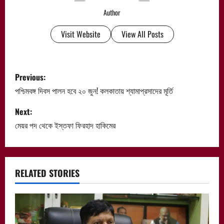
Author
Visit Website
View All Posts
P
Previous:
o
পশ্চিমবঙ্গ দিবস পালন হবে ২০ জুন! কলকাতায় শ্যামাপ্রসাদের মূর্তি
s
Next:
মেয়র পদ থেকে ইস্তফা ফিরহাদ হাকিমের
t
n
a
RELATED STORIES
v
i