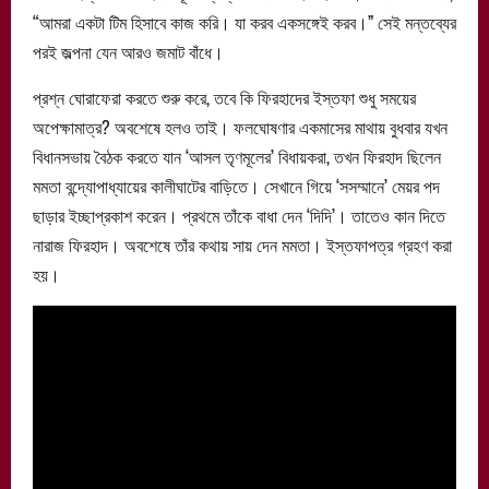
“আমরা একটা টিম হিসাবে কাজ করি। যা করব একসঙ্গেই করব।” সেই মন্তব্যের
পরই জল্পনা যেন আরও জমাট বাঁধে।
প্রশ্ন ঘোরাফেরা করতে শুরু করে, তবে কি ফিরহাদের ইস্তফা শুধু সময়ের
অপেক্ষামাত্র? অবশেষে হলও তাই। ফলঘোষণার একমাসের মাথায় বুধবার যখন
বিধানসভায় বৈঠক করতে যান ‘আসল তৃণমূলের’ বিধায়করা, তখন ফিরহাদ ছিলেন
মমতা বন্দ্যোপাধ্যায়ের কালীঘাটের বাড়িতে। সেখানে গিয়ে ‘সসম্মানে’ মেয়র পদ
ছাড়ার ইচ্ছাপ্রকাশ করেন। প্রথমে তাঁকে বাধা দেন ‘দিদি’। তাতেও কান দিতে
নারাজ ফিরহাদ। অবশেষে তাঁর কথায় সায় দেন মমতা। ইস্তফাপত্র গ্রহণ করা
হয়।