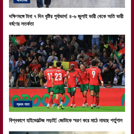
দক্ষিণবঙ্গে টানা ৭ দিন বৃষ্টির পূর্বাভাস! ৪-৬ জুলাই ভারী থেকে অতি ভারী
বর্ষণের সতর্কতা
প্রথম পাতা
বিশ্বকাপে হাইভোল্টেজ লড়াই! জোটাকে স্মরণ করে মাঠে নামছে পর্তুগাল