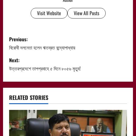
Visit Website
View All Posts
P
Previous:
o
বিরোধী দলনেতা হলেন ঋতব্রত বন্দ্যোপাধ্যায়
s
Next:
উত্তরপ্রদেশে তাপপ্রবাহে ৫ দিনে ৮০৫৬ মৃত্যু!
t
n
a
RELATED STORIES
v
i