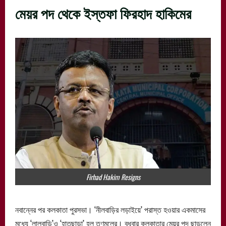
মেয়র পদ থেকে ইস্তফা ফিরহাদ হাকিমের
Firhad Hakim Resigns
নবান্নের পর কলকাতা পুরসভা। ‘নীলবাড়ির লড়াইয়ে’ পরাস্ত হওয়ার একমাসের
মধ্যে ‘লালবাড়ি’ও ‘হাতছাড়া’ হল তৃণমূলের। বুধবার কলকাতার মেয়র পদ ছাড়লেন