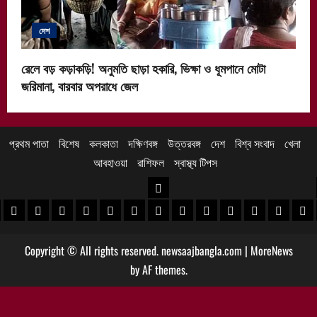
দেশ
রেলে বড় কড়াকড়ি! অনুমতি ছাড়া হকারি, ভিক্ষা ও ধূমপানে মোটা
জরিমানা, বারবার অপরাধে জেল
প্রথম পাতা
বিশেষ
কলকাতা
দক্ষিণবঙ্গ
উত্তরবঙ্গ
দেশ
বিশ্ব সংবাদ
খেলা
আবহাওয়া
রাশিফল
স্বাস্থ্য টিপস
উত্তরবঙ্গ
 খবর
েদিনীপুর খবর
়গ্রাম খবর
পুরুলিয়া খবর
বাঁকুড়া খবর
পশ্চিম বর্ধমান খবর
পূর্ব বর্ধমান খবর
বীরভূম খবর
মুর্শিদাবাদ খবর
কোচবিহার নিউজ
আলিপুরদুয়ার খবর
জলপাইগুড়ি খবর
শিলিগুড়ি খবর
উত্তর দিনাজপু
দক্ষিণ দি
মাল
Copyright © All rights reserved. newsaajbangla.com
|
MoreNews
by AF themes.