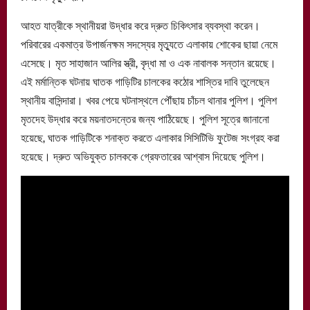
আহত যাত্রীকে স্থানীয়রা উদ্ধার করে দ্রুত চিকিৎসার ব্যবস্থা করেন।
পরিবারের একমাত্র উপার্জনক্ষম সদস্যের মৃত্যুতে এলাকায় শোকের ছায়া নেমে
এসেছে। মৃত সাহাজান আলির স্ত্রী, বৃদ্ধা মা ও এক নাবালক সন্তান রয়েছে।
এই মর্মান্তিক ঘটনায় ঘাতক গাড়িটির চালকের কঠোর শাস্তির দাবি তুলেছেন
স্থানীয় বাসিন্দারা। খবর পেয়ে ঘটনাস্থলে পৌঁছায় চাঁচল থানার পুলিশ। পুলিশ
মৃতদেহ উদ্ধার করে ময়নাতদন্তের জন্য পাঠিয়েছে। পুলিশ সূত্রে জানানো
হয়েছে, ঘাতক গাড়িটিকে শনাক্ত করতে এলাকার সিসিটিভি ফুটেজ সংগ্রহ করা
হয়েছে। দ্রুত অভিযুক্ত চালককে গ্রেফতারের আশ্বাস দিয়েছে পুলিশ।