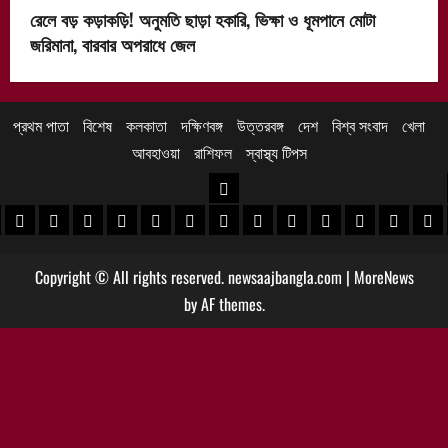
রেলে বড় কড়াকড়ি! অনুমতি ছাড়া হকারি, ভিক্ষা ও ধূমপানে মোটা
জরিমানা, বারবার অপরাধে জেল
প্রথম পাতা
বিশেষ
কলকাতা
দক্ষিণবঙ্গ
উত্তরবঙ্গ
দেশ
বিশ্ব সংবাদ
খেলা
আবহাওয়া
রাশিফল
স্বাস্থ্য টিপস
উত্তরবঙ্গ
 খবর
েদিনীপুর খবর
়গ্রাম খবর
পুরুলিয়া খবর
বাঁকুড়া খবর
পশ্চিম বর্ধমান খবর
পূর্ব বর্ধমান খবর
বীরভূম খবর
মুর্শিদাবাদ খবর
কোচবিহার নিউজ
আলিপুরদুয়ার খবর
জলপাইগুড়ি খবর
শিলিগুড়ি খবর
উত্তর দিনাজপু
দক্ষিণ দি
মাল
Copyright © All rights reserved. newsaajbangla.com
|
MoreNews
by AF themes.