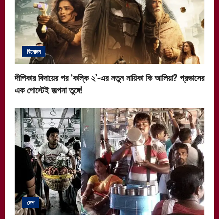
বিনোদন
দীপিকার বিদায়ের পর ‘কল্কি ২’-এর নতুন নায়িকা কি আলিয়া? প্রভাসের
এক পোস্টেই জল্পনা তুঙ্গে!
দেশ