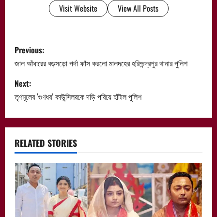
Visit Website
View All Posts
P
Previous:
o
জাল আঁধারের বড়সড়ো পর্দা ফাঁস করলো মালদহের হরিশ্চন্দ্রপুর থানার পুলিশ
s
Next:
তৃণমূলের ‘গুণধর’ কাউন্সিলরকে দড়ি পরিয়ে হাঁটাল পুলিশ
t
n
a
RELATED STORIES
v
i
g