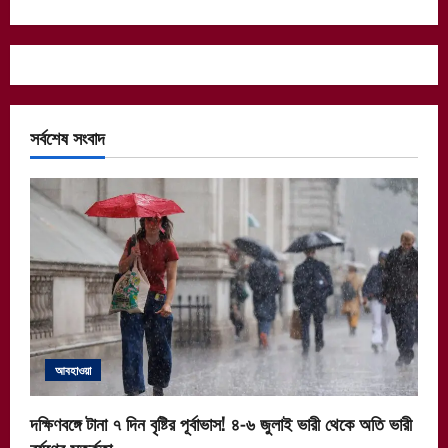
সর্বশেষ সংবাদ
আবহাওয়া
দক্ষিণবঙ্গে টানা ৭ দিন বৃষ্টির পূর্বাভাস! ৪-৬ জুলাই ভারী থেকে অতি ভারী
বর্ষণের সতর্কতা