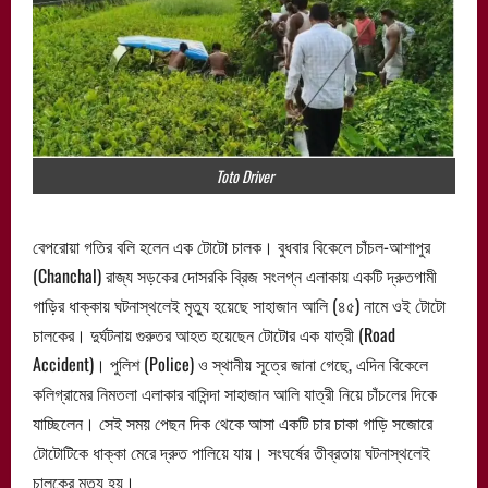
Toto Driver
বেপরোয়া গতির বলি হলেন এক টোটো চালক। বুধবার বিকেলে চাঁচল-আশাপুর
(Chanchal) রাজ্য সড়কের দোসরকি ব্রিজ সংলগ্ন এলাকায় একটি দ্রুতগামী
গাড়ির ধাক্কায় ঘটনাস্থলেই মৃত্যু হয়েছে সাহাজান আলি (৪৫) নামে ওই টোটো
চালকের। দুর্ঘটনায় গুরুতর আহত হয়েছেন টোটোর এক যাত্রী (Road
Accident)। পুলিশ (Police) ও স্থানীয় সূত্রে জানা গেছে, এদিন বিকেলে
কলিগ্রামের নিমতলা এলাকার বাসিন্দা সাহাজান আলি যাত্রী নিয়ে চাঁচলের দিকে
যাচ্ছিলেন। সেই সময় পেছন দিক থেকে আসা একটি চার চাকা গাড়ি সজোরে
টোটোটিকে ধাক্কা মেরে দ্রুত পালিয়ে যায়। সংঘর্ষের তীব্রতায় ঘটনাস্থলেই
চালকের মৃত্যু হয়।