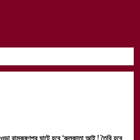
াওড়া রামকৃষ্ণপুর ঘাটে হবে ‘কলকাতা আই ! তৈরি হবে