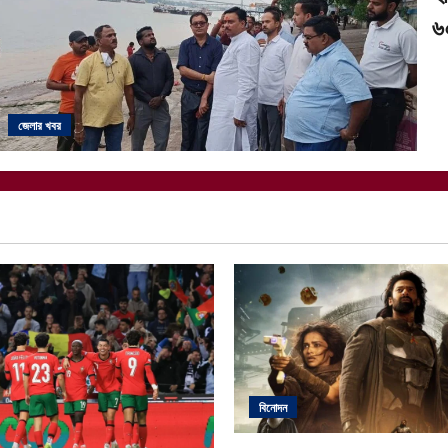
৬০
জেলার খবর
বিনোদন