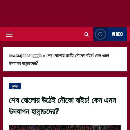
VIDEO
Primary
Menu
newsaajbbbangggla
»
শেষ ষোলোয় উঠেই নৌকো বাইচ! কেন এমন
উদযাপন হালান্ডদের?
ফুটবল
শেষ ষোলোয় উঠেই নৌকো বাইচ! কেন এমন
উদযাপন হালান্ডদের?