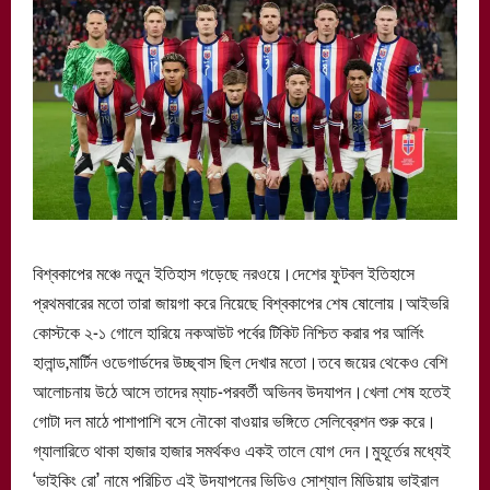
বিশ্বকাপের মঞ্চে নতুন ইতিহাস গড়েছে নরওয়ে।দেশের ফুটবল ইতিহাসে
প্রথমবারের মতো তারা জায়গা করে নিয়েছে বিশ্বকাপের শেষ ষোলোয়।আইভরি
কোস্টকে ২-১ গোলে হারিয়ে নকআউট পর্বের টিকিট নিশ্চিত করার পর আর্লিং
হালান্ড,মার্টিন ওডেগার্ডদের উচ্ছ্বাস ছিল দেখার মতো।তবে জয়ের থেকেও বেশি
আলোচনায় উঠে আসে তাদের ম্যাচ-পরবর্তী অভিনব উদযাপন।খেলা শেষ হতেই
গোটা দল মাঠে পাশাপাশি বসে নৌকো বাওয়ার ভঙ্গিতে সেলিব্রেশন শুরু করে।
গ্যালারিতে থাকা হাজার হাজার সমর্থকও একই তালে যোগ দেন।মুহূর্তের মধ্যেই
‘ভাইকিং রো’ নামে পরিচিত এই উদযাপনের ভিডিও সোশ্যাল মিডিয়ায় ভাইরাল