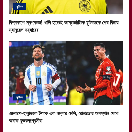
ফুটবল
বিশ্বকাপে স্বপ্নভঙ্গ! খালি হাতেই আন্তর্জাতিক ফুটবলকে শেষ বিদায়
ম্যানুয়েল নয়্যারের
ফুটবল
এমবাপে-হালান্ডকে টপকে এক নম্বরে মেসি, রোনাল্ডোর অবস্থান দেখে
অবাক ফুটবলপ্রেমীরা