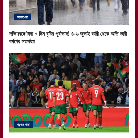
আবহাওয়া
দক্ষিণবঙ্গে টানা ৭ দিন বৃষ্টির পূর্বাভাস! ৪-৬ জুলাই ভারী থেকে অতি ভারী
বর্ষণের সতর্কতা
প্রথম পাতা