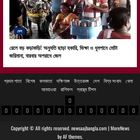
দেশ
রেলে বড় কড়াকড়ি! অনুমতি ছাড়া হকারি, ভিক্ষা ও ধূমপানে মোটা
জরিমানা, বারবার অপরাধে জেল
প্রথম পাতা
বিশেষ
কলকাতা
দক্ষিণবঙ্গ
উত্তরবঙ্গ
দেশ
বিশ্ব সংবাদ
খেলা
আবহাওয়া
রাশিফল
স্বাস্থ্য টিপস
উত্তরবঙ্গ
 খবর
েদিনীপুর খবর
়গ্রাম খবর
পুরুলিয়া খবর
বাঁকুড়া খবর
পশ্চিম বর্ধমান খবর
পূর্ব বর্ধমান খবর
বীরভূম খবর
মুর্শিদাবাদ খবর
কোচবিহার নিউজ
আলিপুরদুয়ার খবর
জলপাইগুড়ি খবর
শিলিগুড়ি খবর
উত্তর দিনাজপু
দক্ষিণ দি
মাল
Copyright © All rights reserved. newsaajbangla.com
|
MoreNews
by AF themes.