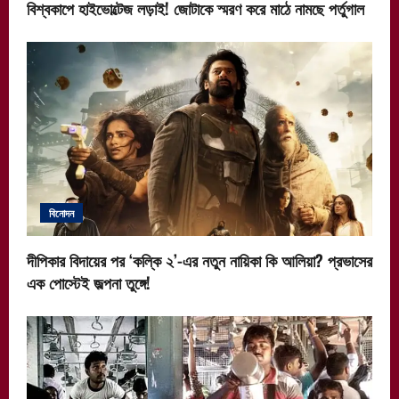
বিশ্বকাপে হাইভোল্টেজ লড়াই! জোটাকে স্মরণ করে মাঠে নামছে পর্তুগাল
বিনোদন
দীপিকার বিদায়ের পর ‘কল্কি ২’-এর নতুন নায়িকা কি আলিয়া? প্রভাসের
এক পোস্টেই জল্পনা তুঙ্গে!