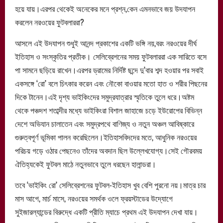
হয়ে যায়।এরপর থেকেই অনেকের মনে প্রশ্ন,কেন এমনভাবে জয় উদযাপন
করলেন নরওয়ের ফুটবলাররা?
আসলে এই উদযাপন শুধুই আনন্দ প্রকাশের একটি ভঙ্গি নয়,বরং নরওয়ের দীর্ঘ
ইতিহাস ও সংস্কৃতির প্রতীক। সেলিব্রেশনের সময় ফুটবলাররা এক সারিতে বসে
পা সামনে ছড়িয়ে রাখেন।এরপর ড্রামের নির্দিষ্ট ছন্দে দু’বার শব্দ হওয়ার পর সবাই
একসঙ্গে ‘রো’ বলে চিৎকার করেন এবং নৌকো বাওয়ার মতো হাত ও শরীর পিছনের
দিকে টানেন।এই দৃশ্য ভাইকিংদের সমুদ্রযাত্রার স্মৃতিকে তুলে ধরে।অষ্টম
থেকে পঞ্চদশ শতাব্দীর মধ্যে ভাইকিংরা বিশাল জাহাজে চড়ে ইউরোপের বিভিন্ন
দেশে অভিযান চালাতেন এবং সমুদ্রপথে বাণিজ্য ও নতুন অঞ্চল আবিষ্কারে
গুরুত্বপূর্ণ ভূমিকা পালন করেছিলেন।ইতিহাসবিদদের মতে, আধুনিক নরওয়ের
পরিচয় গড়ে ওঠার পেছনেও তাঁদের অবদান ছিল উল্লেখযোগ্য।সেই গৌরবময়
ঐতিহ্যকেই ফুটবল মাঠে নতুনভাবে তুলে ধরছেন হালান্ডরা।
তবে ‘ভাইকিং রো’ সেলিব্রেশনের ফুটবল-ইতিহাস খুব বেশি পুরনো নয়।মাত্র চার
মাস আগে, মার্চ মাসে, নরওয়ের সমর্থক ওলে ফ্রয়স্টাডের উদ্যোগে
সুইজারল্যান্ডের বিরুদ্ধে একটি প্রীতি ম্যাচে প্রথম এই উদযাপন দেখা যায়।