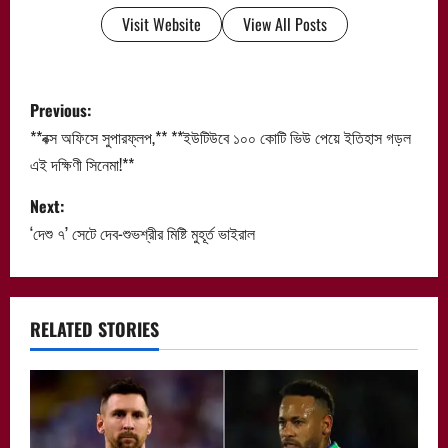
Visit Website
View All Posts
P
Previous:
o
**বক্স অফিসে সুপারফ্লপ,** **ইউটিউবে ১০০ কোটি ভিউ পেয়ে ইতিহাস গড়ল
এই দক্ষিণী সিনেমা!**
s
Next:
t
‘দেশু ৭’ সেটে দেব-শুভশ্রীর মিষ্টি মুহূর্ত ভাইরাল
n
a
RELATED STORIES
v
i
g