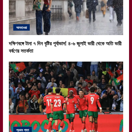
আবহাওয়া
দক্ষিণবঙ্গে টানা ৭ দিন বৃষ্টির পূর্বাভাস! ৪-৬ জুলাই ভারী থেকে অতি ভারী
বর্ষণের সতর্কতা
প্রথম পাতা