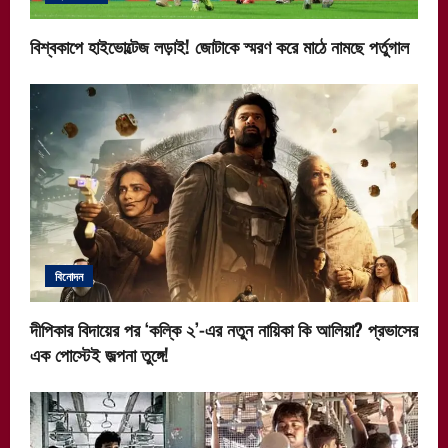
বিশ্বকাপে হাইভোল্টেজ লড়াই! জোটাকে স্মরণ করে মাঠে নামছে পর্তুগাল
বিনোদন
দীপিকার বিদায়ের পর ‘কল্কি ২’-এর নতুন নায়িকা কি আলিয়া? প্রভাসের
এক পোস্টেই জল্পনা তুঙ্গে!