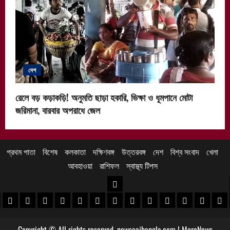
দেশ
রেলে বড় কড়াকড়ি! অনুমতি ছাড়া হকারি, ভিক্ষা ও ধূমপানে মোটা
জরিমানা, বারবার অপরাধে জেল
প্রথম পাতা
বিশেষ
কলকাতা
দক্ষিণবঙ্গ
উত্তরবঙ্গ
দেশ
বিশ্ব সংবাদ
খেলা
আবহাওয়া
রাশিফল
স্বাস্থ্য টিপস
উত্তরবঙ্গ
 খবর
েদিনীপুর খবর
়গ্রাম খবর
পুরুলিয়া খবর
বাঁকুড়া খবর
পশ্চিম বর্ধমান খবর
পূর্ব বর্ধমান খবর
বীরভূম খবর
মুর্শিদাবাদ খবর
কোচবিহার নিউজ
আলিপুরদুয়ার খবর
জলপাইগুড়ি খবর
শিলিগুড়ি খবর
উত্তর দিনাজপু
দক্ষিণ দি
মাল
Copyright © All rights reserved. newsaajbangla.com
|
MoreNews