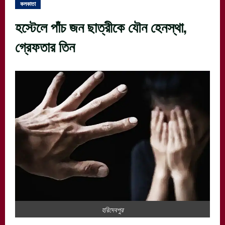
কলকাতা
হস্টেলে পাঁচ জন ছাত্রীকে যৌন হেনস্থা,
গ্রেফতার তিন
হরিদেবপুর