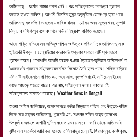
তামিলনাড়ু। দুর্যোগ থামার লক্ষণ নেই। বরং সাইক্লোনের আশঙ্কা প্রকাশ
করেছে হাওয়া অফিস। আগামী তিনদিন তুমুল ঝড়বৃষ্টিতে তোলপাড় হতে পারে
তামিলনাড়ু সহ দক্ষিণ ভারতের একাধিক রাজ্য। মৌসম ভবন সূত্রে খবর, সুস্পষ্ট
নিম্নচাপ দক্ষিণ-পূর্ব বঙ্গোপসাগরে গভীর নিম্নচাপ পরিণত হয়েছে।
আরো শক্তি বাড়িয়ে এর অভিমুখ পশ্চিম ও উত্তর-পশ্চিম দিকে তামিলনাড়ু এবং
পন্ডিচেরি উপকূল। চেন্নাইয়ের কাছাকাছি শুক্রবার সকালে এটি স্থলভাগে
প্রবেশ করবে। পাশাপাশি আগামী কয়েক ঘণ্টায় ‘ম্যাডেন-জুলিয়ান অসিলেশন’ বা
‘এমজেও’র প্রভাবে সাইক্লোজেনেসিস সিস্টেম তৈরি হতে পারে। শক্তি বাড়িয়ে
যদি এটি সাইক্লোনে পরিণত হয়, তবে আজ, বৃহস্পতিবারেই এটি চেন্নাইয়ের
কাছে আছড়ে পড়তে পারে। এর নাম, সাইক্লোন ডানা। কাতার এই
সাইক্লোনের নামকরণ করেছে। Weather News in Bengali
হাওয়া অফিস জানিয়েছে, বঙ্গোপসাগরে গভীর নিম্নচাপ পশ্চিম এবং উত্তর-পশ্চিম
দিকে সরে উত্তর তামিলনাড়ু, পুদুচেরি এবং সংলগ্ন দক্ষিণ অন্ধ্রপ্রদেশের
উপকূলীয় অঞ্চলে আগামী দু’দিন ধরে তাণ্ডব চালাবে। ভারি থেকে অতি ভারি
বৃষ্টির লাল সতর্কতা জারি করা হয়েছে তামিলনাড়ুর চেন্নাই, থিরভাল্লুর, কাঞ্চীপুরম,