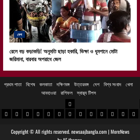
দেশ
রেলে বড় কড়াকড়ি! অনুমতি ছাড়া হকারি, ভিক্ষা ও ধূমপানে মোটা
জরিমানা, বারবার অপরাধে জেল
প্রথম পাতা
বিশেষ
কলকাতা
দক্ষিণবঙ্গ
উত্তরবঙ্গ
দেশ
বিশ্ব সংবাদ
খেলা
আবহাওয়া
রাশিফল
স্বাস্থ্য টিপস
উত্তরবঙ্গ
 খবর
েদিনীপুর খবর
়গ্রাম খবর
পুরুলিয়া খবর
বাঁকুড়া খবর
পশ্চিম বর্ধমান খবর
পূর্ব বর্ধমান খবর
বীরভূম খবর
মুর্শিদাবাদ খবর
কোচবিহার নিউজ
আলিপুরদুয়ার খবর
জলপাইগুড়ি খবর
শিলিগুড়ি খবর
উত্তর দিনাজপু
দক্ষিণ দি
মাল
Copyright © All rights reserved. newsaajbangla.com
|
MoreNews