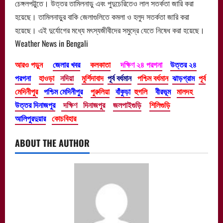
চেঙ্গলপট্টুতে। উত্তর তামিলনাড়ু এবং পুদুচেরিতেও লাল সতর্কতা জারি করা
হয়েছে। তামিলনাড়ুর বাকি জেলাগুলিতে কমলা ও হলুদ সতর্কতা জারি করা
হয়েছে। এই দুর্যোগের মধ্যে মৎস্যজীবীদের সমুদ্রে যেতে নিষেধ করা হয়েছে।
Weather News in Bengali
আরও পড়ুন
জেলার খবর
কলকাতা
দক্ষিণ ২৪ পরগনা
উত্তর ২৪
পরগনা
হাওড়া
নদিয়া
মুর্শিদাবাদ
পূর্ব বর্ধমান
পশ্চিম বর্ধমান
ঝাড়গ্রাম
পূর্ব
মেদিনীপুর
পশ্চিম মেদিনীপুর
পুরুলিয়া
বাঁকুড়া
হুগলি
বীরভূম
মালদহ
উত্তর দিনাজপুর
দক্ষিণ দিনাজপুর
জলপাইগুড়ি
শিলিগুড়ি
আলিপুরদুয়ার
কোচবিহার
ABOUT THE AUTHOR