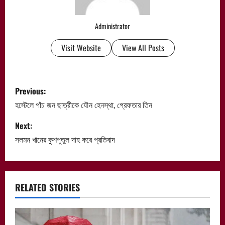
Administrator
Visit Website
View All Posts
P
Previous:
o
হস্টেলে পাঁচ জন ছাত্রীকে যৌন হেনস্থা, গ্রেফতার তিন
s
Next:
সলমন খানের কুশপুতুল দাহ করে প্রতিবাদ
t
n
a
RELATED STORIES
v