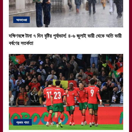
আবহাওয়া
দক্ষিণবঙ্গে টানা ৭ দিন বৃষ্টির পূর্বাভাস! ৪-৬ জুলাই ভারী থেকে অতি ভারী
বর্ষণের সতর্কতা
প্রথম পাতা