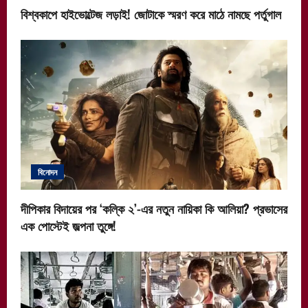
বিশ্বকাপে হাইভোল্টেজ লড়াই! জোটাকে স্মরণ করে মাঠে নামছে পর্তুগাল
বিনোদন
দীপিকার বিদায়ের পর ‘কল্কি ২’-এর নতুন নায়িকা কি আলিয়া? প্রভাসের
এক পোস্টেই জল্পনা তুঙ্গে!