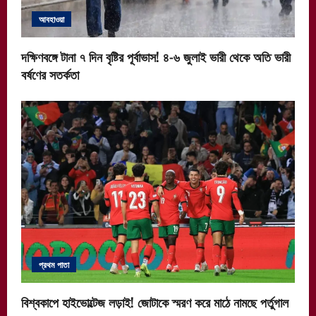
আবহাওয়া
দক্ষিণবঙ্গে টানা ৭ দিন বৃষ্টির পূর্বাভাস! ৪-৬ জুলাই ভারী থেকে অতি ভারী
বর্ষণের সতর্কতা
প্রথম পাতা
বিশ্বকাপে হাইভোল্টেজ লড়াই! জোটাকে স্মরণ করে মাঠে নামছে পর্তুগাল