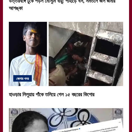
উত্তরবঙ্গে ঢুকে পড়ল মৌসুমি বায়ু! পাহাড়ে ধস, সমতলে জল জমার
আশঙ্কা
জেলার খবর
হাওড়ার লিলুয়ায় পাঁকে তলিয়ে গেল ১৫ বছরের কিশোর