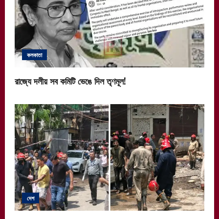
কলকাতা
রাজ্যে দলীয় সব কমিটি ভেঙে দিল তৃণমূল!
দেশ