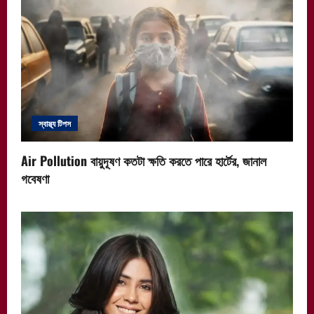
স্বাস্থ্য টিপস
Air Pollution বায়ুদূষণ কতটা ক্ষতি করতে পারে হার্টের, জানাল
গবেষণা