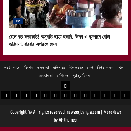
দেশ
রেলে বড় কড়াকড়ি! অনুমতি ছাড়া হকারি, ভিক্ষা ও ধূমপানে মোটা
জরিমানা, বারবার অপরাধে জেল
প্রথম পাতা
বিশেষ
কলকাতা
দক্ষিণবঙ্গ
উত্তরবঙ্গ
দেশ
বিশ্ব সংবাদ
খেলা
আবহাওয়া
রাশিফল
স্বাস্থ্য টিপস
উত্তরবঙ্গ
 খবর
েদিনীপুর খবর
়গ্রাম খবর
পুরুলিয়া খবর
বাঁকুড়া খবর
পশ্চিম বর্ধমান খবর
পূর্ব বর্ধমান খবর
বীরভূম খবর
মুর্শিদাবাদ খবর
কোচবিহার নিউজ
আলিপুরদুয়ার খবর
জলপাইগুড়ি খবর
শিলিগুড়ি খবর
উত্তর দিনাজপু
দক্ষিণ দি
মাল
Copyright © All rights reserved. newsaajbangla.com
|
MoreNews
by AF themes.