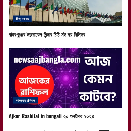
বিশ্ব সংবাদ
রাষ্ট্রপুঞ্জের ইজ়রায়েল-নিন্দার চিঠি সই নয় দিল্লির
আজকের রাশিফল
Ajker Rashifal in bengali ২০ অক্টোবর ২০২৪