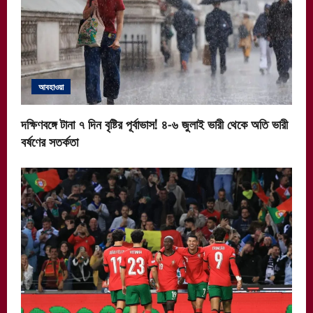
আবহাওয়া
দক্ষিণবঙ্গে টানা ৭ দিন বৃষ্টির পূর্বাভাস! ৪-৬ জুলাই ভারী থেকে অতি ভারী
বর্ষণের সতর্কতা