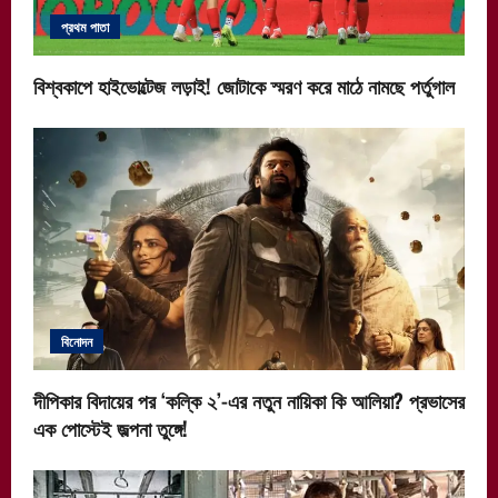
প্রথম পাতা
বিশ্বকাপে হাইভোল্টেজ লড়াই! জোটাকে স্মরণ করে মাঠে নামছে পর্তুগাল
বিনোদন
দীপিকার বিদায়ের পর ‘কল্কি ২’-এর নতুন নায়িকা কি আলিয়া? প্রভাসের
এক পোস্টেই জল্পনা তুঙ্গে!