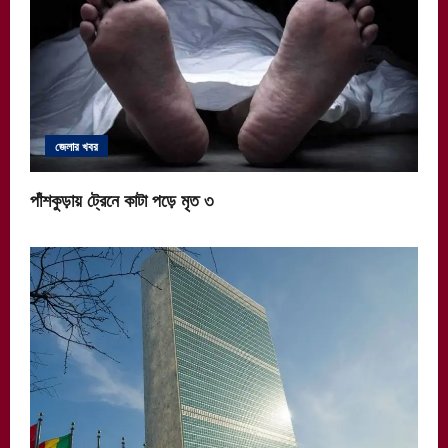
জেলার খবর
পাঁশকুড়ায় ট্রেনে কাটা পড়ে মৃত ৩