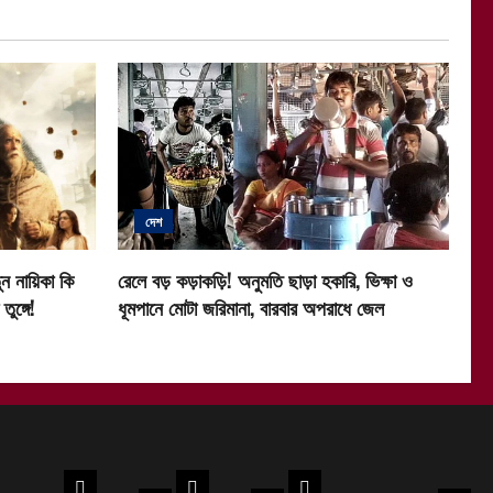
দেশ
ন নায়িকা কি
রেলে বড় কড়াকড়ি! অনুমতি ছাড়া হকারি, ভিক্ষা ও
ুঙ্গে!
ধূমপানে মোটা জরিমানা, বারবার অপরাধে জেল
দেশ
খেলা
রাশিফল