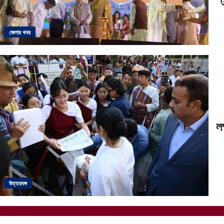
জেলার খবর
লক
উত্তরবঙ্গ