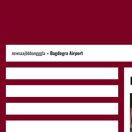
newsaajbbbangggla
»
Bagdogra Airport