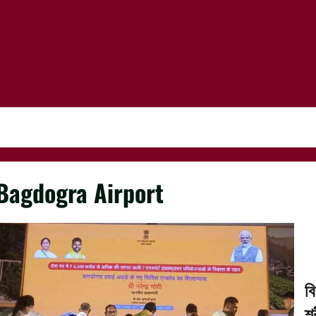
Bagdogra Airport
ব
শ্