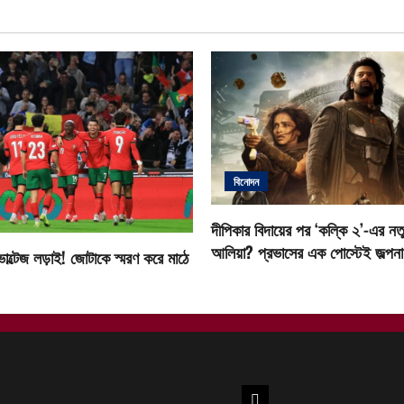
বিনোদন
দীপিকার বিদায়ের পর ‘কল্কি ২’-এর নতু
আলিয়া? প্রভাসের এক পোস্টেই জল্পনা ত
োল্টেজ লড়াই! জোটাকে স্মরণ করে মাঠে
উত্তরবঙ্গ