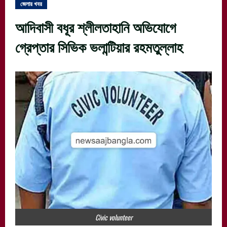
জেলার খবর
আদিবাসী বধূর শ্লীলতাহানি অভিযোগে
গ্রেপ্তার সিভিক ভলান্টিয়ার রহমতুল্লাহ
Civic volunteer