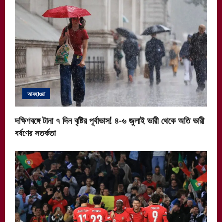
আবহাওয়া
দক্ষিণবঙ্গে টানা ৭ দিন বৃষ্টির পূর্বাভাস! ৪-৬ জুলাই ভারী থেকে অতি ভারী
বর্ষণের সতর্কতা