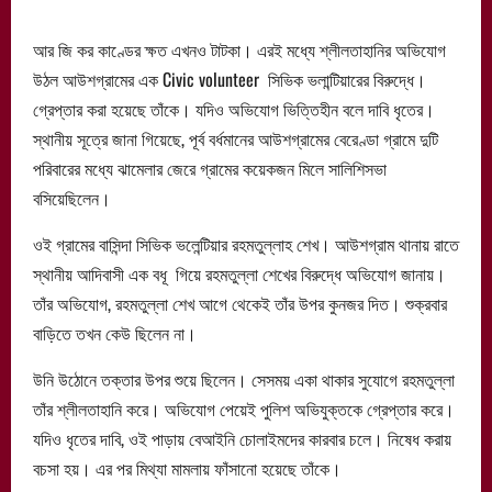
আর জি কর কাণ্ডের ক্ষত এখনও টাটকা। এরই মধ্যে শ্লীলতাহানির অভিযোগ
উঠল আউশগ্রামের এক Civic volunteer সিভিক ভলান্টিয়ারের বিরুদ্ধে।
গ্রেপ্তার করা হয়েছে তাঁকে। যদিও অভিযোগ ভিত্তিহীন বলে দাবি ধৃতের।
স্থানীয় সূত্রে জানা গিয়েছে, পূর্ব বর্ধমানের আউশগ্রামের বেরেণ্ডা গ্রামে দুটি
পরিবারের মধ্যে ঝামেলার জেরে গ্রামের কয়েকজন মিলে সালিশিসভা
বসিয়েছিলেন।
ওই গ্রামের বাসিন্দা সিভিক ভলেন্টিয়ার রহমতুল্লাহ শেখ। আউশগ্রাম থানায় রাতে
স্থানীয় আদিবাসী এক বধূ গিয়ে রহমতুল্লা শেখের বিরুদ্ধে অভিযোগ জানায়।
তাঁর অভিযোগ, রহমতুল্লা শেখ আগে থেকেই তাঁর উপর কুনজর দিত। শুক্রবার
বাড়িতে তখন কেউ ছিলেন না।
উনি উঠোনে তক্তার উপর শুয়ে ছিলেন। সেসময় একা থাকার সুযোগে রহমতুল্লা
তাঁর শ্লীলতাহানি করে। অভিযোগ পেয়েই পুলিশ অভিযুক্তকে গ্রেপ্তার করে।
যদিও ধৃতের দাবি, ওই পাড়ায় বেআইনি চোলাইমদের কারবার চলে। নিষেধ করায়
বচসা হয়। এর পর মিথ্যা মামলায় ফাঁসানো হয়েছে তাঁকে।