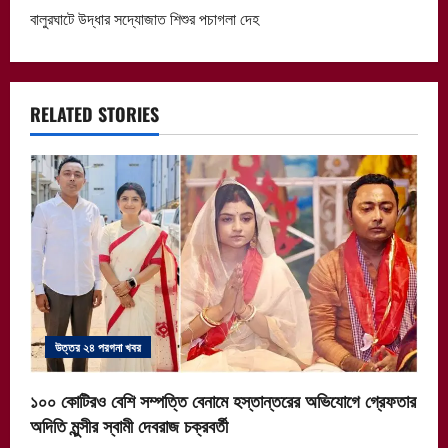
বালুরঘাটে উদ্ধার সদ্যোজাত শিশুর পচাগলা দেহ
t
n
a
RELATED STORIES
v
i
g
a
t
উত্তর ২৪ পরগনা খবর
i
১০০ কোটিরও বেশি সম্পত্তি বেনামে হস্তান্তরের অভিযোগে গ্রেফতার
o
অদিতি মুন্সীর স্বামী দেবরাজ চক্রবর্তী