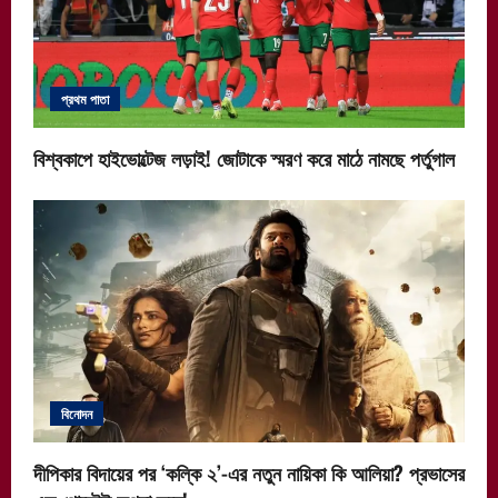
প্রথম পাতা
বিশ্বকাপে হাইভোল্টেজ লড়াই! জোটাকে স্মরণ করে মাঠে নামছে পর্তুগাল
বিনোদন
দীপিকার বিদায়ের পর ‘কল্কি ২’-এর নতুন নায়িকা কি আলিয়া? প্রভাসের