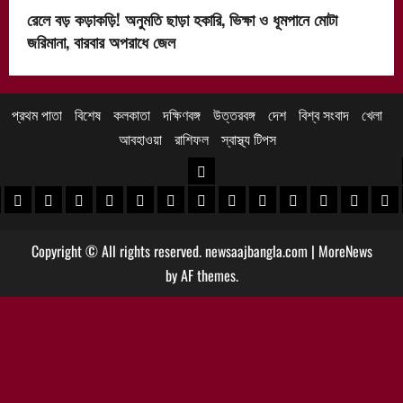
রেলে বড় কড়াকড়ি! অনুমতি ছাড়া হকারি, ভিক্ষা ও ধূমপানে মোটা
জরিমানা, বারবার অপরাধে জেল
প্রথম পাতা
বিশেষ
কলকাতা
দক্ষিণবঙ্গ
উত্তরবঙ্গ
দেশ
বিশ্ব সংবাদ
খেলা
আবহাওয়া
রাশিফল
স্বাস্থ্য টিপস
উত্তরবঙ্গ
 খবর
েদিনীপুর খবর
়গ্রাম খবর
পুরুলিয়া খবর
বাঁকুড়া খবর
পশ্চিম বর্ধমান খবর
পূর্ব বর্ধমান খবর
বীরভূম খবর
মুর্শিদাবাদ খবর
কোচবিহার নিউজ
আলিপুরদুয়ার খবর
জলপাইগুড়ি খবর
শিলিগুড়ি খবর
উত্তর দিনাজপু
দক্ষিণ দি
মাল
Copyright © All rights reserved. newsaajbangla.com
|
MoreNews
by AF themes.