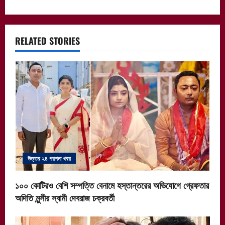
t
n
a
RELATED STORIES
v
i
g
a
t
উত্তর ২৪ পরগনা খবর
i
১০০ কোটিরও বেশি সম্পত্তি বেনামে হস্তান্তরের অভিযোগে গ্রেফতার
o
অদিতি মুন্সীর স্বামী দেবরাজ চক্রবর্তী
n