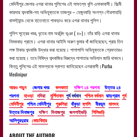
মেদিনীপুর জেলার এগরা থানার পুলিশের এই সাফল্যে খুশি এলাকাবাসী। ফিল্মী
কায়দায় শব্দবাজি-সহ অভিযুক্তকে তাজপুর – হেঙ্গুনবাড়ি সংলগ্ন গৌরপাহাড়ি
বাসস্ট্যান্ড থেকে হাতেনাতে পাকড়াও করে এগরা থানার পুলিশ।
পুলিশ সূত্রের খবর, ধৃতের নাম অরবিন্দ ভূঞা ( ৪৮)। তাঁর বাড়ি এগরা থানার
নিমকবাড় গ্রামে। এগরা থানার আইসি অরুণ কুমার খাঁ জানিয়েছেন, প্রায় তিন
লক্ষ টাকার শব্দবাজি উদ্ধার করা হয়েছে। পাশাপাশি অভিযুক্তকে গ্রেফতারও
করা হয়েছে। তবে নিষিদ্ধ শব্দবাজির বিরুদ্ধে লাগাতার অভিযান জারি থাকবে।
কিন্তু পুলিশের এই সাফল্যকে স্বাগত জানিয়েছেন এগরাবাসী।Purba
Medinipur
আরও পড়ুন
জেলার খবর
কলকাতা
দক্ষিণ ২৪ পরগনা
উত্তর ২৪
পরগনা
হাওড়া
নদিয়া
মুর্শিদাবাদ
পূর্ব বর্ধমান
পশ্চিম বর্ধমান
ঝাড়গ্রাম
পূর্ব
মেদিনীপুর
পশ্চিম মেদিনীপুর
পুরুলিয়া
বাঁকুড়া
হুগলি
বীরভূম
মালদহ
উত্তর দিনাজপুর
দক্ষিণ দিনাজপুর
জলপাইগুড়ি
শিলিগুড়ি
আলিপুরদুয়ার
কোচবিহার
ABOUT THE AUTHOR