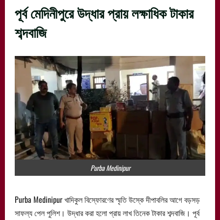
পূর্ব মেদিনীপুরে উদ্ধার প্রায় লক্ষাধিক টাকার
শব্দবাজি
Purba Medinipur
Purba Medinipur খাদিকুল বিস্ফোরণের স্মৃতি উস্কে দীপাবলির আগে বড়সড়
সাফল্য পেল পুলিশ। উদ্ধার করা হলো প্রায় লাখ তিনেক টাকার শব্দবাজি। পূর্ব