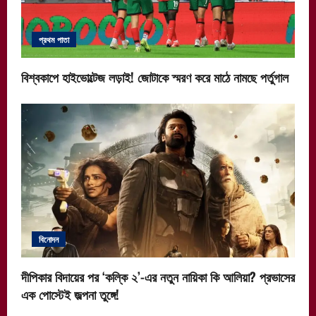
প্রথম পাতা
বিশ্বকাপে হাইভোল্টেজ লড়াই! জোটাকে স্মরণ করে মাঠে নামছে পর্তুগাল
বিনোদন
দীপিকার বিদায়ের পর ‘কল্কি ২’-এর নতুন নায়িকা কি আলিয়া? প্রভাসের
এক পোস্টেই জল্পনা তুঙ্গে!