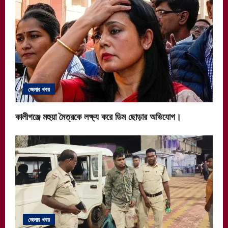
জেলার খবর
কালীগঞ্জে মহুয়া মৈত্রকে লক্ষ্য করে ডিম ছোড়ার অভিযোগ।
জেলার খবর