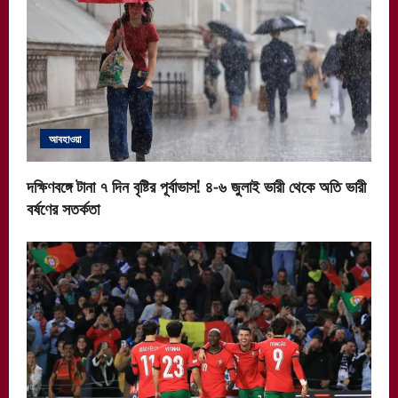
আবহাওয়া
দক্ষিণবঙ্গে টানা ৭ দিন বৃষ্টির পূর্বাভাস! ৪-৬ জুলাই ভারী থেকে অতি ভারী
বর্ষণের সতর্কতা