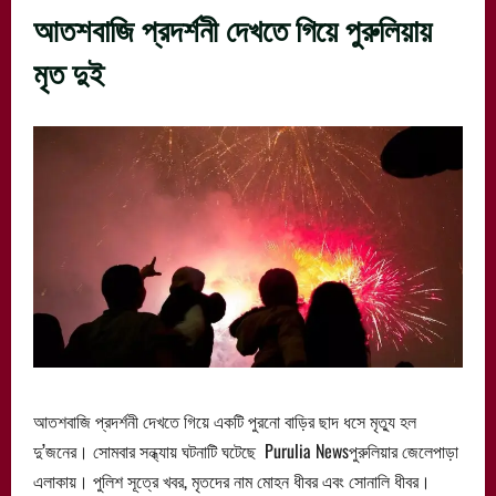
আতশবাজি প্রদর্শনী দেখতে গিয়ে পুরুলিয়ায়
মৃত দুই
আতশবাজি প্রদর্শনী দেখতে গিয়ে একটি পুরনো বাড়ির ছাদ ধসে মৃত্যু হল
দু’জনের। সোমবার সন্ধ্যায় ঘটনাটি ঘটেছে Purulia Newsপুরুলিয়ার জেলেপাড়া
এলাকায়। পুলিশ সূত্রে খবর, মৃতদের নাম মোহন ধীবর এবং সোনালি ধীবর।