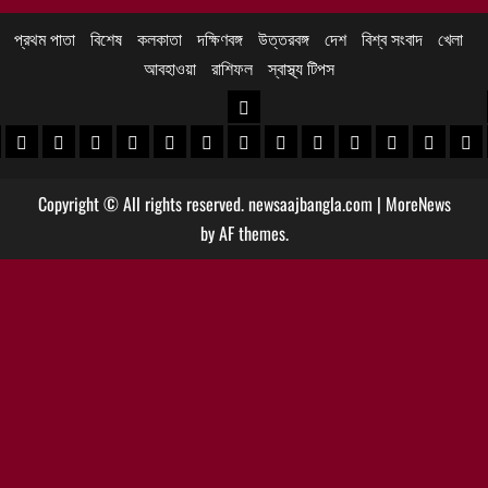
প্রথম পাতা
বিশেষ
কলকাতা
দক্ষিণবঙ্গ
উত্তরবঙ্গ
দেশ
বিশ্ব সংবাদ
খেলা
আবহাওয়া
রাশিফল
স্বাস্থ্য টিপস
উত্তরবঙ্গ
 খবর
েদিনীপুর খবর
়গ্রাম খবর
পুরুলিয়া খবর
বাঁকুড়া খবর
পশ্চিম বর্ধমান খবর
পূর্ব বর্ধমান খবর
বীরভূম খবর
মুর্শিদাবাদ খবর
কোচবিহার নিউজ
আলিপুরদুয়ার খবর
জলপাইগুড়ি খবর
শিলিগুড়ি খবর
উত্তর দিনাজপু
দক্ষিণ দি
মাল
Copyright © All rights reserved. newsaajbangla.com
|
MoreNews
by AF themes.