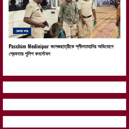
জেলার খবর
Paschim Medinipur কলেজছাত্রীকে শ্লীলতাহানির অভিযোগে
গ্রেফতার পুলিশ কনস্টেবল