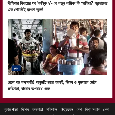
দীপিকার বিদায়ের পর ‘কল্কি ২’-এর নতুন নায়িকা কি আলিয়া? প্রভাসের
এক পোস্টেই জল্পনা তুঙ্গে!
দেশ
রেলে বড় কড়াকড়ি! অনুমতি ছাড়া হকারি, ভিক্ষা ও ধূমপানে মোটা
জরিমানা, বারবার অপরাধে জেল
প্রথম পাতা
বিশেষ
কলকাতা
দক্ষিণবঙ্গ
উত্তরবঙ্গ
দেশ
বিশ্ব সংবাদ
খেলা