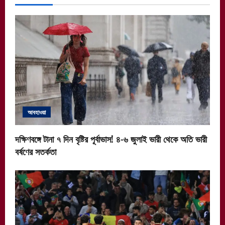
আবহাওয়া
দক্ষিণবঙ্গে টানা ৭ দিন বৃষ্টির পূর্বাভাস! ৪-৬ জুলাই ভারী থেকে অতি ভারী
বর্ষণের সতর্কতা