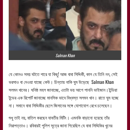
Salman Khan
যে কোনও সময় ঘটতে পারে যা কিছু! আজ বাবা সিদ্দিকী, কাল যে তিনি নন, সেই
ভরসাও বা দেওয়া যাচ্ছে কেউ। চিন্তায় নাকি ঘুম উড়েছে Salman Khan
সলমন খানের। ঘনিষ্ঠ মহল জানাচ্ছে, এতটা ভয় আগে পাননি ভাইজান।ইন্ডিয়া
টুডের এক রিপোর্ট জানাচ্ছে মানসিক ভাবে বিধ্বস্ত সলমন খান। রাতে ঘুম হচ্ছে
না। সমানে বাবা সিদ্দিকীর ছেলে জিসানের সঙ্গে যোগাযোগ রেখে চলেছেন।
শুধু তাই নয়, বাতিল করছেন যাবতীয় মিটিং। এমনকি বাড়ানো হয়েছে তাঁর
নিরাপত্তাও। রবিবারই পুলিশ সূত্রে জানা গিয়েছিল যে বাবা সিদ্দিকির খুনের