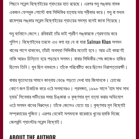
পিছনে লরেন্স বিষ্ণোইয়ের গ্যাংয়ের হাত রয়েছে। এরপর শুবু লঙ্কার নামক
একজন ফেসবুক পোস্টে বাবা সিদ্দিকির হত্যার দায় স্বীকার করে। শুবু বা শুভম
রামেশ্বর লঙ্কার লরেন্স বিষ্ণোইয়ের গ্যাংয়ের সদস্য বলেই জানা গিয়েছে।
শুবু বর্তমানে জেলে। রবিবারই তাঁর ভাই প্রবীণ লঙ্কারকে গ্রেফতার করে
পুলিশ। বিষ্ণোইদের তরফে এও বলা হয় যে বা যারা Salman Khan সলমন
খানের পাশে থাকবেন, তাঁরই অবস্থা সিদ্দিকীর মতোই হবে। আর এই কারণেই
নাকি আরও চিন্তিত হয়ে পড়ছেন সলমন। বাবার সিদ্দিকীর শেষ কাজেও হাজির
ছিলেন তিনি। মুখ ছিল থমথমে। তাঁকে পরিবেষ্টিত করে ছিলেন নিরাপত্তারক্ষী।
বাবার মৃতদেহের সামনে কান্নায় ভেঙে পড়তে দেখা যায় জিসানকে। চোখের
কোণে জল চিকচিক করে ওঠে সলমনেরও। প্রসঙ্গত, ১৯৯৮ সালে ‘হাম সাথ সাথ
হ্যায়’ সিনেমার শুটিংয়ের সময় চিঙ্কারা ও কৃষ্ণসার মৃগ হত্যা করার অভিযোগ
ওঠে সলমন খানের বিরুদ্ধে। তাঁকে জেলেও যেতে হয়। কৃষ্ণসার মৃগ বিষ্ণোই
সম্প্রদায়ের পুজিত। এরপর থেকেই সলমনকে বারেবারে খুনের হুমকি দিচ্ছে
জেলবন্দি গ্যাংস্টার লরেন্স বিষ্ণোই।
ABOUT THE AUTHOR