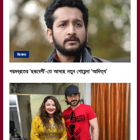
বিনোদন
পরমব্রতের ‘ছদ্মবেশী’-তে আসছে নতুন গোয়েন্দা ‘আদিত্য’