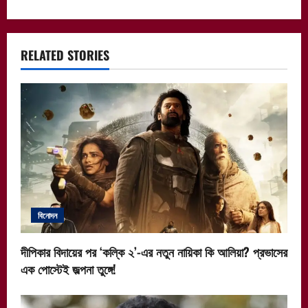
t
n
a
RELATED STORIES
v
i
g
a
t
বিনোদন
i
দীপিকার বিদায়ের পর ‘কল্কি ২’-এর নতুন নায়িকা কি আলিয়া? প্রভাসের
o
এক পোস্টেই জল্পনা তুঙ্গে!
n