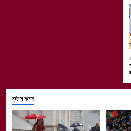
১
অ
চ
সর্বশেষ সংবাদ