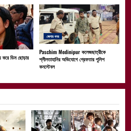
জেলার খবর
Paschim Medinipur কলেজছাত্রীকে
ষ্য করে ডিম ছোড়ার
শ্লীলতাহানির অভিযোগে গ্রেফতার পুলিশ
কনস্টেবল