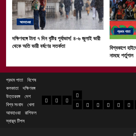
আবহাওয়া
প্রথম পাতা
দক্ষিণবঙ্গে টানা ৭ দিন বৃষ্টির পূর্বাভাস! ৪-৬ জুলাই ভারী
থেকে অতি ভারী বর্ষণের সতর্কতা
বিশ্বকাপে হাইভ
নামছে পর্তুগাল
প্রথম পাতা
বিশেষ
কলকাতা
দক্ষিণবঙ্গ
দক্ষিণবঙ্গ
উত্তরবঙ্গ
দেশ
প্রথম পাতা
বিশেষ
কলকাতা
বিশ্ব সংবাদ
খেলা
হাওড়া খবর
দক্ষিণ ২৪ পরগনা খবর
উত্তর ২৪ পরগনা খ
হুগলি খবর
নদিয়া খবর
পূর্ব
আবহাওয়া
রাশিফল
স্বাস্থ্য টিপস
C