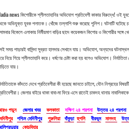
adia news কিশোরীকে শ্লীলতাহানির অভিযোগ প্রতিবেশী কাকার বিরুদ্ধে! ওই যুবক
েকে অভিযুক্ত যুবক পলাতক। খোঁজে তল্লাশি শুরু করেছে পুলিশ। ঘটনাটি ঘটেছে চা
োমবার বিকেলে এলাকায় নির্মীয়মাণ বাড়ির ছাদে কয়েকজন কিশোর ও কিশোরীর সঙ্গে খে
েই সময় পাড়ারই বাসিন্দা সুব্রত হালদার সেখানে যায়। অভিযোগ, অন্যদের ঘটনাস্থ
রে নিয়ে গিয়ে শ্লীলতাহানি করে। ধর্ষণের চেষ্টা করা হয় বলেও অভিযোগ। নির্যাতিত
াড়িতে যায়।
ির্যাতিতাকে কাঁদতে দেখে প্রতিবেশীরা কী হয়েছে জানতে চাইলে, যৌন নিগ্রহের বিষয়ট
্রতিবেশীরা। জেলার বাইরে থাকা বাবা-মা ফিরে এসে রাতেই চাকদহ থানায় নাবালিকাক
আরও পড়ুন
জেলার খবর
কলকাতা
দক্ষিণ ২৪ পরগনা
উত্তর ২৪ পরগনা
েদিনীপুর
পশ্চিম মেদিনীপুর
পুরুলিয়া
বাঁকুড়া
হুগলি
বীরভূম
মালদহ
উত্
লিপুরদুয়ার
কোচবিহার