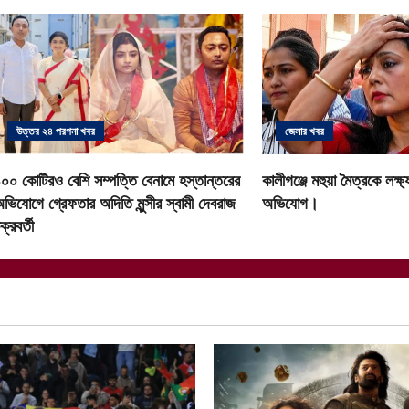
n
a
v
i
উত্তর ২৪ পরগনা খবর
জেলার খবর
g
০০ কোটিরও বেশি সম্পত্তি বেনামে হস্তান্তরের
কালীগঞ্জে মহুয়া মৈত্রকে লক্
a
ভিযোগে গ্রেফতার অদিতি মুন্সীর স্বামী দেবরাজ
অভিযোগ।
ক্রবর্তী
t
i
o
n