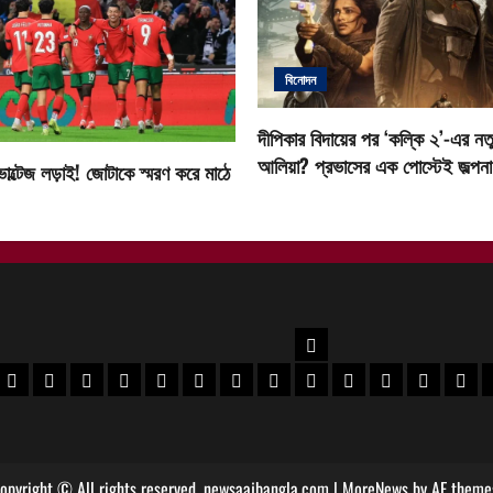
বিনোদন
দীপিকার বিদায়ের পর ‘কল্কি ২’-এর নতু
আলিয়া? প্রভাসের এক পোস্টেই জল্পনা ত
োল্টেজ লড়াই! জোটাকে স্মরণ করে মাঠে
উত্তরবঙ্গ
বর
 মেদিনীপুর খবর
পশ্চিম মেদিনীপুর খবর
ঝাড়গ্রাম খবর
পুরুলিয়া খবর
বাঁকুড়া খবর
পশ্চিম বর্ধমান খবর
পূর্ব বর্ধমান খবর
বীরভূম খবর
মুর্শিদাবাদ খবর
কোচবিহার নিউজ
আলিপুরদুয়ার খবর
জলপাইগুড়ি খবর
শিলিগুড়ি খ
উত্তর
opyright © All rights reserved. newsaajbangla.com
|
MoreNews
by AF theme