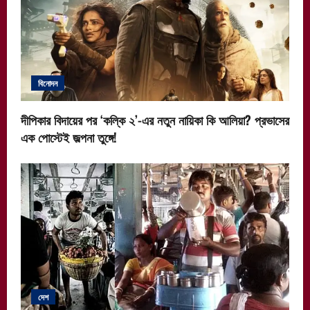
বিনোদন
দীপিকার বিদায়ের পর ‘কল্কি ২’-এর নতুন নায়িকা কি আলিয়া? প্রভাসের
এক পোস্টেই জল্পনা তুঙ্গে!
দেশ