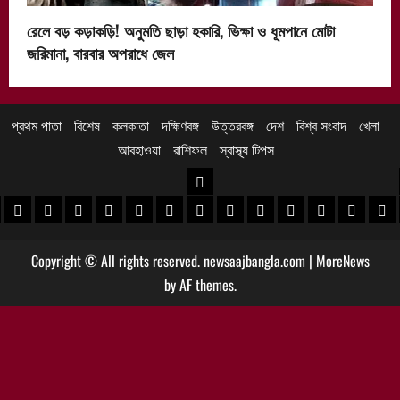
রেলে বড় কড়াকড়ি! অনুমতি ছাড়া হকারি, ভিক্ষা ও ধূমপানে মোটা
জরিমানা, বারবার অপরাধে জেল
প্রথম পাতা
বিশেষ
কলকাতা
দক্ষিণবঙ্গ
উত্তরবঙ্গ
দেশ
বিশ্ব সংবাদ
খেলা
আবহাওয়া
রাশিফল
স্বাস্থ্য টিপস
উত্তরবঙ্গ
 খবর
েদিনীপুর খবর
়গ্রাম খবর
পুরুলিয়া খবর
বাঁকুড়া খবর
পশ্চিম বর্ধমান খবর
পূর্ব বর্ধমান খবর
বীরভূম খবর
মুর্শিদাবাদ খবর
কোচবিহার নিউজ
আলিপুরদুয়ার খবর
জলপাইগুড়ি খবর
শিলিগুড়ি খবর
উত্তর দিনাজপু
দক্ষিণ দি
মাল
Copyright © All rights reserved. newsaajbangla.com
|
MoreNews
by AF themes.