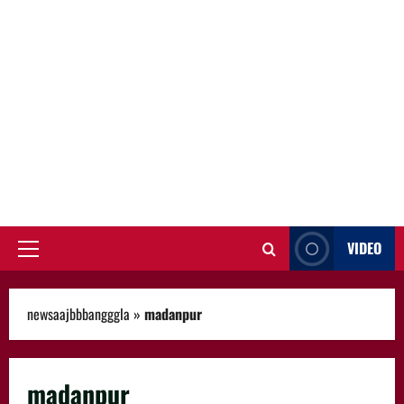
VIDEO
Primary
Menu
newsaajbbbangggla
»
madanpur
madanpur