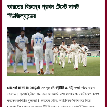
ভারতের বিরুদ্ধে প্রথম টেস্টে দাপট
নিউজিল্যান্ডের
cricket news in bengali বেঙ্গালুরু টেস্টে(IND vs NZ) লজ্জা আরও বাড়ল
ভারতের। প্রথম ইনিংসে ৪৬ রানে অলআউট হয়ে যাওয়ার পর বোলিংয়েও হতাশ
করলেন জশপ্রীত বুমরাহরা। ভারতের বোলিং অ্যাটাককে নির্বিষ করে দিয়ে
চারশোর উপর রান তুলে ফেলল নিউজিল্যান্ড। আপাতত প্রথম ইনিংসে ৩৫৬