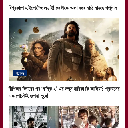
বিশ্বকাপে হাইভোল্টেজ লড়াই! জোটাকে স্মরণ করে মাঠে নামছে পর্তুগাল
বিনোদন
দীপিকার বিদায়ের পর ‘কল্কি ২’-এর নতুন নায়িকা কি আলিয়া? প্রভাসের
এক পোস্টেই জল্পনা তুঙ্গে!