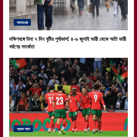
আবহাওয়া
দক্ষিণবঙ্গে টানা ৭ দিন বৃষ্টির পূর্বাভাস! ৪-৬ জুলাই ভারী থেকে অতি ভারী
বর্ষণের সতর্কতা
প্রথম পাতা