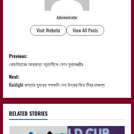
Administrator
Visit Website
View All Posts
P
Previous:
o
কোচবিহারের আক্রান্ত সন্ন্যাসীকে ফোন মুখ্যমন্ত্রীর
s
Next:
Raidighi রাস্তায় যুবকের গলাকাটা দেহ উদ্ধার ঘিরে তীব্র চাঞ্চল্য
t
n
a
RELATED STORIES
v