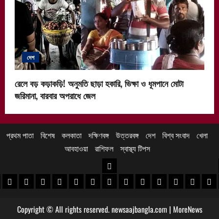
দেশ
রেলে বড় কড়াকড়ি! অনুমতি ছাড়া হকারি, ভিক্ষা ও ধূমপানে মোটা
জরিমানা, বারবার অপরাধে জেল
প্রথম পাতা
বিশেষ
কলকাতা
দক্ষিণবঙ্গ
উত্তরবঙ্গ
দেশ
বিশ্ব সংবাদ
খেলা
আবহাওয়া
রাশিফল
স্বাস্থ্য টিপস
উত্তরবঙ্গ
 খবর
েদিনীপুর খবর
়গ্রাম খবর
পুরুলিয়া খবর
বাঁকুড়া খবর
পশ্চিম বর্ধমান খবর
পূর্ব বর্ধমান খবর
বীরভূম খবর
মুর্শিদাবাদ খবর
কোচবিহার নিউজ
আলিপুরদুয়ার খবর
জলপাইগুড়ি খবর
শিলিগুড়ি খবর
উত্তর দিনাজপু
দক্ষিণ দি
মাল
Copyright © All rights reserved. newsaajbangla.com
|
MoreNews