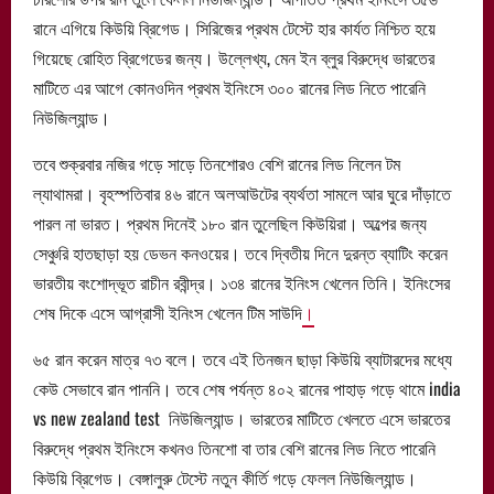
রানে এগিয়ে কিউয়ি ব্রিগেড। সিরিজের প্রথম টেস্টে হার কার্যত নিশ্চিত হয়ে
গিয়েছে রোহিত ব্রিগেডের জন্য। উল্লেখ্য, মেন ইন ব্লুর বিরুদ্ধে ভারতের
মাটিতে এর আগে কোনওদিন প্রথম ইনিংসে ৩০০ রানের লিড নিতে পারেনি
নিউজিল্যান্ড।
তবে শুক্রবার নজির গড়ে সাড়ে তিনশোরও বেশি রানের লিড নিলেন টম
ল্যাথামরা। বৃহস্পতিবার ৪৬ রানে অলআউটের ব্যর্থতা সামলে আর ঘুরে দাঁড়াতে
পারল না ভারত। প্রথম দিনেই ১৮০ রান তুলেছিল কিউয়িরা। অল্পের জন্য
সেঞ্চুরি হাতছাড়া হয় ডেভন কনওয়ের। তবে দ্বিতীয় দিনে দুরন্ত ব্যাটিং করেন
ভারতীয় বংশোদ্ভূত রাচীন রবীন্দ্র। ১৩৪ রানের ইনিংস খেলেন তিনি। ইনিংসের
শেষ দিকে এসে আগ্রাসী ইনিংস খেলেন টিম সাউদি
।
৬৫ রান করেন মাত্র ৭৩ বলে। তবে এই তিনজন ছাড়া কিউয়ি ব্যাটারদের মধ্যে
কেউ সেভাবে রান পাননি। তবে শেষ পর্যন্ত ৪০২ রানের পাহাড় গড়ে থামে india
vs new zealand test নিউজিল্যান্ড। ভারতের মাটিতে খেলতে এসে ভারতের
বিরুদ্ধে প্রথম ইনিংসে কখনও তিনশো বা তার বেশি রানের লিড নিতে পারেনি
কিউয়ি ব্রিগেড। বেঙ্গালুরু টেস্টে নতুন কীর্তি গড়ে ফেলল নিউজিল্যান্ড।