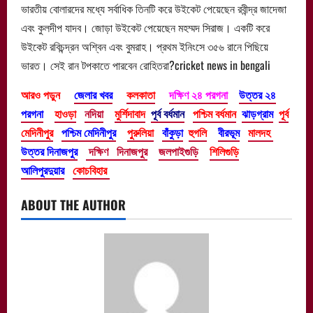
ভারতীয় বোলারদের মধ্যে সর্বাধিক তিনটি করে উইকেট পেয়েছেন রবীন্দ্র জাদেজা
এবং কুলদীপ যাদব। জোড়া উইকেট পেয়েছেন মহম্মদ সিরাজ। একটি করে
উইকেট রবিচন্দ্রন অশ্বিন এবং বুমরাহ। প্রথম ইনিংসে ৩৫৬ রানে পিছিয়ে
ভারত। সেই রান টপকাতে পারবেন রোহিতরা?cricket news in bengali
আরও পড়ুন
জেলার খবর
কলকাতা
দক্ষিণ ২৪ পরগনা
উত্তর ২৪
পরগনা
হাওড়া
নদিয়া
মুর্শিদাবাদ
পূর্ব বর্ধমান
পশ্চিম বর্ধমান
ঝাড়গ্রাম
পূর্ব
মেদিনীপুর
পশ্চিম মেদিনীপুর
পুরুলিয়া
বাঁকুড়া
হুগলি
বীরভূম
মালদহ
উত্তর দিনাজপুর
দক্ষিণ দিনাজপুর
জলপাইগুড়ি
শিলিগুড়ি
আলিপুরদুয়ার
কোচবিহার
ABOUT THE AUTHOR