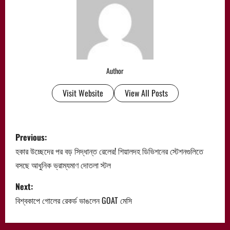
Author
Visit Website
View All Posts
P
Previous:
o
হকার উচ্ছেদের পর বড় সিদ্ধান্ত রেলের! শিয়ালদহ ডিভিশনের স্টেশনগুলিতে
বসছে আধুনিক ভ্রাম্যমাণ দোতলা স্টল
s
Next:
t
বিশ্বকাপে গোলের রেকর্ড ভাঙলেন GOAT মেসি
n