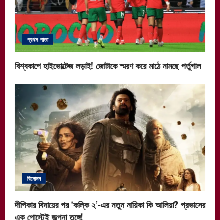
প্রথম পাতা
বিশ্বকাপে হাইভোল্টেজ লড়াই! জোটাকে স্মরণ করে মাঠে নামছে পর্তুগাল
বিনোদন
দীপিকার বিদায়ের পর ‘কল্কি ২’-এর নতুন নায়িকা কি আলিয়া? প্রভাসের
এক পোস্টেই জল্পনা তুঙ্গে!