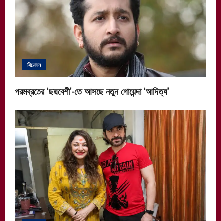
বিনোদন
পরমব্রতের ‘ছদ্মবেশী’-তে আসছে নতুন গোয়েন্দা ‘আদিত্য’