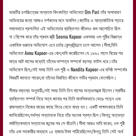
ভারতীয় চলচ্চিত্রের অন্যতম কিংবদন্তি অভিনেতা Om Puri তাঁর অসাধারণ
অভিনয়ের জন্য আজও দর্শকদের মনে অমলিন।জাতীয় ও আন্তর্জাতিক স্তরে
সমানভাবে প্রশংসিত এই অভিনেতার ব্যক্তিগত জীবনও কম আলোচিত ছিল
না।বিশেষ করে তাঁর প্রথম স্ত্রী Seema Kapoor একসময় ওম পুরীর বিরুদ্ধে
একাধিক গুরুতর অভিযোগ এনে চর্চার কেন্দ্রবিন্দুতে চলে আসেন।সীমা,যিনি
অভিনেতা Annu Kapoor-এর বোন,দাবি করেছিলেন যে ১৯৯১ সালে বিয়ের পর
মাত্র আট মাসের মধ্যেই তাঁদের দাম্পত্য সম্পর্কে বড়সড় ফাটল ধরে।তাঁর
অভিযোগ ছিল,সেই সময় তিনি ওম পুরী ও Nandita Kapoor-এর ঘনিষ্ঠ সম্পর্কের
বিষয়টি জানতে পারেন,যা তাঁদের বিবাহিত জীবনে গভীর প্রভাব ফেলেছিল।
সীমার বক্তব্য অনুযায়ী,সেই সময় তিনি তিন মাসের অন্তঃসত্ত্বা ছিলেন।স্বামীর
ব্যক্তিগত সম্পর্ক নিয়ে সত্য জানার পর তিনি মানসিকভাবে ভেঙে পড়েন এবং
রাজস্থানে নিজের মায়ের কাছে ফিরে যেতে বাধ্য হন। একটি সাক্ষাৎকারে তিনি
জানিয়েছিলেন,গর্ভস্থ সন্তানকে নিয়ে তাঁর অনেক স্বপ্ন ছিল।কিন্তু অত্যন্ত
মর্মান্তিকভাবে সন্তানের জন্মের পর সে বাঁচেনি।সীমা আরও দাবি করেন, ওম পুরী
তাঁর এক সহকারীর মাধ্যমে ২৫ হাজার টাকা পাঠিয়েছিলেন,কিন্তু তিনি সেই অর্থ