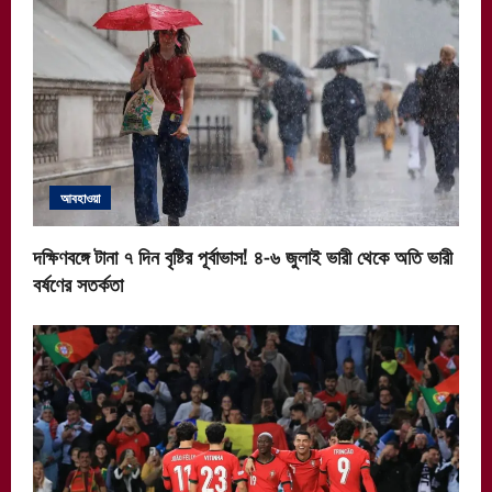
আবহাওয়া
দক্ষিণবঙ্গে টানা ৭ দিন বৃষ্টির পূর্বাভাস! ৪-৬ জুলাই ভারী থেকে অতি ভারী
বর্ষণের সতর্কতা