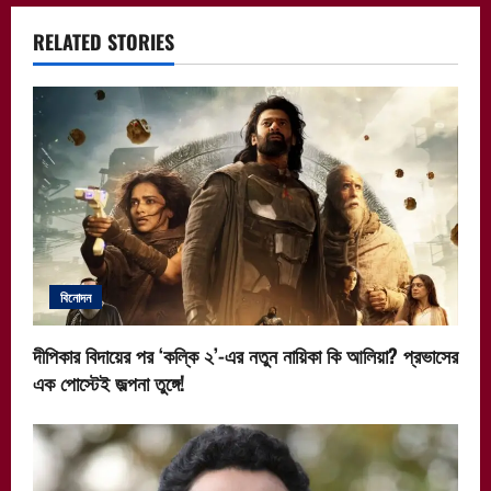
a
RELATED STORIES
v
i
g
a
t
i
বিনোদন
o
দীপিকার বিদায়ের পর ‘কল্কি ২’-এর নতুন নায়িকা কি আলিয়া? প্রভাসের
n
এক পোস্টেই জল্পনা তুঙ্গে!