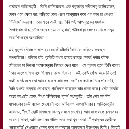
ধরেছেন অভিনেত্রী। তিনি জানিয়েছেন, এক বক্তব্যে শমীকবাবু জানিয়েছেন,
ফোন এলে ফোন ধরা, বা়ড়িতে কেউ এলে আপ্যায়ন করে এক কাপ চা দেওয়া
‘মিনিমাম’ ভদ্রতা। তার মানে এ-ই নয়, তিনি ওই আগন্তুকের সমর্থক।
‘মতবিরোধ থাক, সৌজন্যবোধ যেন না হারায়’, শমীকবাবুর বক্তব্য থেকে নতুন
করে শিখেছেন অপরাজিতা।
এই মুহূর্তে সৌরভ গঙ্গোপাধ্যায়ের জীবনীছবি ‘দাদা’তে অভিনয় করছেন
অপরাজিতা। রবিবার তাঁর প্রতিটি কথার ছত্রে ছত্রে ক্ষোভ! পর্দায় তাঁকে
সৌরভের মা নিরূপা গঙ্গোপাধ্যায় হিসাবে দেখা যাবে। সে প্রসঙ্গ তুলে তিনি বলেন,
“তার আগে ছ’মাস বসে ছিলাম। কাজ ছিল না। কই, কেউ খোঁজ করেননি তো!
মন্ত্রী-ঘনিষ্ঠ হলে তো আমার বসে থাকার কথা নয়!” সে কথা জানিয়ে তাঁর দাবি,
তিনি যখনই অন্যায় দেখেছেন, প্রতিবাদ করেছেন তাঁর মতো করে। সেটা আরজি
করের কাণ্ডই হোক, কিংবা টলিউডের ‘ব্যান’ সংস্কৃতি। তাঁর সেই সব দীর্ঘ
সাক্ষাৎকার কেউ পড়েও দেখেননি বলে অভিযোগ অপরাজিতার। অভিনেত্রীর
অভিমান, “ছোট ছোট রিলগুলো কিন্তু সকলে দেখেন। আর সঙ্গে সঙ্গে কুমন্তব্য
করেন। কারণ, অভিনেতাদের গালিগালাজ করা খুব সোজা।” প্রাক্তন মন্ত্রীকে
‘ভাইফোঁটা’ দেওয়াকে কেন্দ্র করে লাগামছাড়া আক্রমণে বীতশ্রদ্ধ তিনি। বিষয়টি