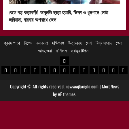
রেলে বড় কড়াকড়ি! অনুমতি ছাড়া হকারি, ভিক্ষা ও ধূমপানে মোটা
জরিমানা, বারবার অপরাধে জেল
প্রথম পাতা
বিশেষ
কলকাতা
দক্ষিণবঙ্গ
উত্তরবঙ্গ
দেশ
বিশ্ব সংবাদ
খেলা
আবহাওয়া
রাশিফল
স্বাস্থ্য টিপস
উত্তরবঙ্গ
 খবর
েদিনীপুর খবর
়গ্রাম খবর
পুরুলিয়া খবর
বাঁকুড়া খবর
পশ্চিম বর্ধমান খবর
পূর্ব বর্ধমান খবর
বীরভূম খবর
মুর্শিদাবাদ খবর
কোচবিহার নিউজ
আলিপুরদুয়ার খবর
জলপাইগুড়ি খবর
শিলিগুড়ি খবর
উত্তর দিনাজপু
দক্ষিণ দি
মাল
Copyright © All rights reserved. newsaajbangla.com
|
MoreNews
by AF themes.