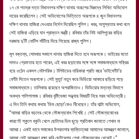
১৭ মে শতদ্রু দত্ত বিধাননগর দক্ষিণ থানায় অরূপের বিরুদ্ধে লিখিত অভিযোগ
দায়ের করেছিলেন। সেই অভিযোগের ভিত্তিতে অরূপকে ৪ জুন বিধাননগর
দক্ষিণ থানায় হাজিরা দেওয়ার নির্দেশ দিয়েছিল পুলিশ। খবর, অসুস্থতার কথা বলে
সেই হাজিরা এড়িয়ে যান প্রাক্তন মন্ত্রী। রবিবার তাঁর নিউ আলিপুরের বাড়ির
দরজায় দু’টি নোটিস সাঁটিয়ে দিয়ে গিয়েছে রাজ্য পুলিশ।
মূল বক্তব্য, সোমবার সকালে থানায় হাজিরা দিতে হবে অরূপকে। ভাইয়ের মতো
দাদাও গ্রেফতার হতে পারেন, এই খবর ছড়ানোর সঙ্গে সঙ্গে সমাজমাধ্যমে সক্রিয়
হয়ে ওঠেন একদল নেটাগরিক। টলিউডের নায়িকারা প্রতি বছর ‘ভাইফোঁটা’য়
ফোঁটা দিতেন অরূপকে। সেই মুহূর্ত নতুন করে ভিডিয়ো আকারে ছড়িয়ে পড়ে
সমাজমাধ্যমে। তালিকায় রয়েছেন অপরাজিতাও। ভিডিয়োর মন্তব্য বিভাগে
অকথ্য গালিগালাজ। রবিবার বৃষ্টিভেজা সন্ধ্যায় বিষয়টি নিয়ে সরব অভিনেত্রী।
এ দিন তিনি কথায় কথায় ‘ডিম ছোড়া’কেও বিঁধেছেন। তাঁর পাল্টা অভিযোগ,
“আমরা বাড়ির বড়দের থেকে সৌজন্যবোধ শিখেছি। সেই সৌজন্যবোধের
কারণেই স্কুলে বকুনি খেলে ছোটদের ডিম ছুড়ে প্রতিবাদ জানাতে শেখাব না
আমরা। একই ভাবে সমাজের উপরতলার ব্যক্তিত্বরা আমাদের আমন্ত্রণ জানালে,
আমরা সেই আমন্ত্রণ রক্ষা করি ছোটবেলায় শেখা সৌজন্যবোধ থেকেই।”