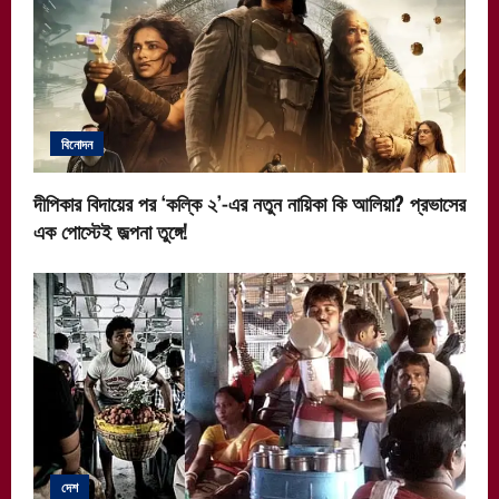
বিনোদন
দীপিকার বিদায়ের পর ‘কল্কি ২’-এর নতুন নায়িকা কি আলিয়া? প্রভাসের
এক পোস্টেই জল্পনা তুঙ্গে!
দেশ