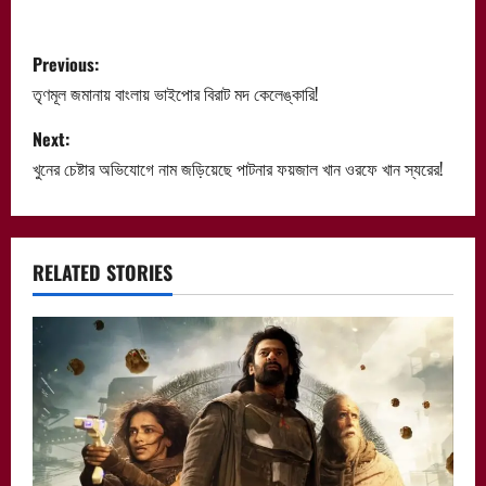
P
Previous:
o
তৃণমূল জমানায় বাংলায় ভাইপোর বিরাট মদ কেলেঙ্কারি!
s
Next:
খুনের চেষ্টার অভিযোগে নাম জড়িয়েছে পাটনার ফয়জাল খান ওরফে খান স্যরের!
t
n
a
RELATED STORIES
v
i
g
a