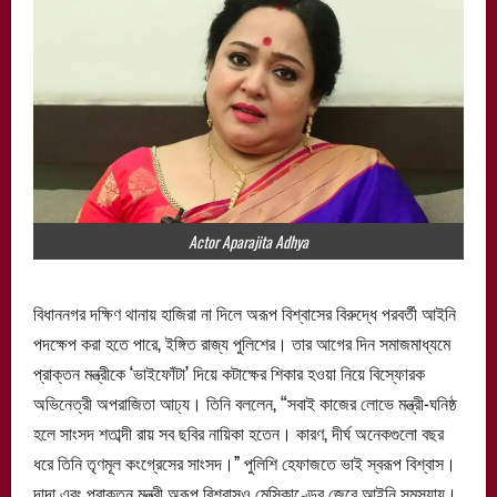
Actor Aparajita Adhya
বিধাননগর দক্ষিণ থানায় হাজিরা না দিলে অরূপ বিশ্বাসের বিরুদ্ধে পরবর্তী আইনি
পদক্ষেপ করা হতে পারে, ইঙ্গিত রাজ্য পুলিশের। তার আগের দিন সমাজমাধ্যমে
প্রাক্তন মন্ত্রীকে ‘ভাইফোঁটা’ দিয়ে কটাক্ষের শিকার হওয়া নিয়ে বিস্ফোরক
অভিনেত্রী অপরাজিতা আঢ্য। তিনি বললেন, “সবাই কাজের লোভে মন্ত্রী-ঘনিষ্ঠ
হলে সাংসদ শতাব্দী রায় সব ছবির নায়িকা হতেন। কারণ, দীর্ঘ অনেকগুলো বছর
ধরে তিনি তৃণমূল কংগ্রেসের সাংসদ।” পুলিশি হেফাজতে ভাই স্বরূপ বিশ্বাস।
দাদা এবং প্রাক্তন মন্ত্রী অরূপ বিশ্বাসও মেসিকাণ্ডের জেরে আইনি সমস্যায়।