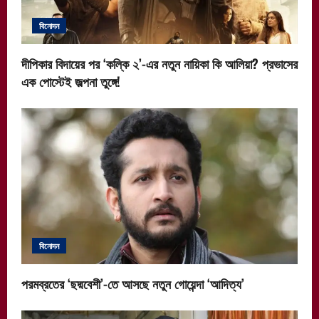
t
বিনোদন
i
দীপিকার বিদায়ের পর ‘কল্কি ২’-এর নতুন নায়িকা কি আলিয়া? প্রভাসের
o
এক পোস্টেই জল্পনা তুঙ্গে!
n
বিনোদন
পরমব্রতের ‘ছদ্মবেশী’-তে আসছে নতুন গোয়েন্দা ‘আদিত্য’