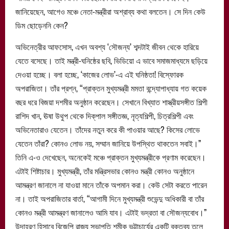
জানিয়েছেন, আগেও মঞ্চে নেতা-মন্ত্রীরা অশ্রাব্য কথা বলতেন। সে দিন কেউ
ডিম ছোড়েননি কেন?
অভিনেত্রীর আফসোস, এখন অবশ্য ‘সৌজন্য’ শব্দটাই জীবন থেকে হারিয়ে
যেতে বসেছে। তাই মন্ত্রী-ঘনিষ্ঠের ছবি, ভিডিয়ো এ ভাবে সমাজমাধ্যমে ছড়িয়ে
দেওয়া হচ্ছে। বলা হচ্ছে, ‘কাজের লোভ’-এ এই ঘনিষ্ঠতা! বিস্ফোরক
অপরাজিতা। তাঁর প্রশ্ন, “প্রাক্তন মুখ্যমন্ত্রী মমতা বন্দ্যোপাধ্যায় গত কয়েক
বছর ধরে বিজয়া দশমীর অনুষ্ঠান করেছেন। সেখানে বিখ্যাত শাস্ত্রীয়সঙ্গীত শিল্পী
রাশিদ খান, ঊষা উথুপ থেকে দিক্‌পাল সঙ্গীতজ্ঞ, নৃত্যশিল্পী, চিত্রশিল্পী এবং
অভিনেতারাও যেতেন। তাঁদের নতুন করে কী পাওয়ার আছে? কিসের লোভে
যেতেন তাঁরা? কোনও লোভ নয়, সম্মান জানিয়ে উপস্থিত থাকতেন সবাই।”
তিনি এ-ও দেখেছেন, অনেকেই মঞ্চে প্রাক্তন মুখ্যমন্ত্রীকে প্রণাম করেছেন।
এটাই শিষ্টাচার। মুখ্যমন্ত্রী, তাঁর মন্ত্রিসভার কোনও মন্ত্রী কোনও অনুষ্ঠানে
আমন্ত্রণ জানালে না যাওয়া মানে তাঁকে অপমান করা। কেউ সেটা করতে পারেন
না। তাই অপরাজিতার বার্তা, “আগামী দিনে মুখ্যমন্ত্রী শুভেন্দু অধিকারী বা তাঁর
কোনও মন্ত্রী আমন্ত্রণ জানালেও আমি যাব। এটাই ভদ্রতা বা সৌজন্যবোধ।”
উদাহরণ হিসাবে বিজেপি রাজ্য সভাপতি শমীক ভট্টাচার্যের একটি বক্তব্য তুলে