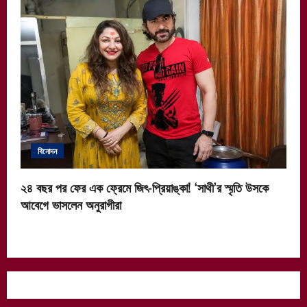
বিনোদন
২৪ বছর পর ফের এক ফ্রেমে জিৎ-প্রিয়াঙ্কা! ‘সাথী’র স্মৃতি উসকে
আবেগে ভাসলেন অনুরাগীরা