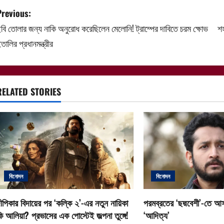
P
Previous:
বি তোলার জন্য নাকি অনুরোধ করেছিলেন মেলোনি! ট্রাম্পের দাবিতে চরম ক্ষোভ
শ
o
তালির প্রধানমন্ত্রীর
s
t
RELATED STORIES
n
a
v
i
বিনোদন
বিনোদন
g
a
ীপিকার বিদায়ের পর ‘কল্কি ২’-এর নতুন নায়িকা
পরমব্রতের ‘ছদ্মবেশী’-তে আস
ি আলিয়া? প্রভাসের এক পোস্টেই জল্পনা তুঙ্গে!
‘আদিত্য’