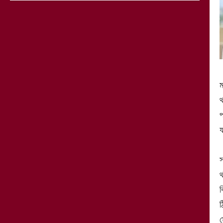
ম
থ
প
য
স
থ
ব
ঠ
স