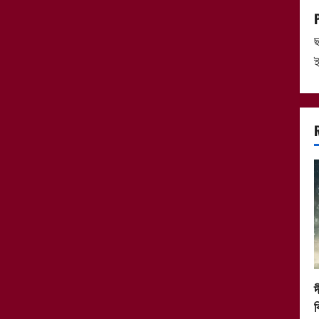
ছ
ই
দ
ক