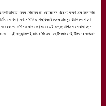
 কথা জানতে পারেন সৌরভের মা।ছেলের মন খারাপের কারণ শুনে তিনি আর
ি বার্তাও লেখেন।সেখানে তিনি জানান,বিষয়টি জেনে তাঁর খুব খারাপ লেগেছে।
লের আর কোনও অভিমান না থাকে।মায়ের এই অপ্রত্যাশিত ভালোবাসা,যত্ন
ও আনন্দ—দুই অনুভূতিতেই ভরিয়ে দিয়েছে।ছোটবেলার সেই টিফিনের অভিমান