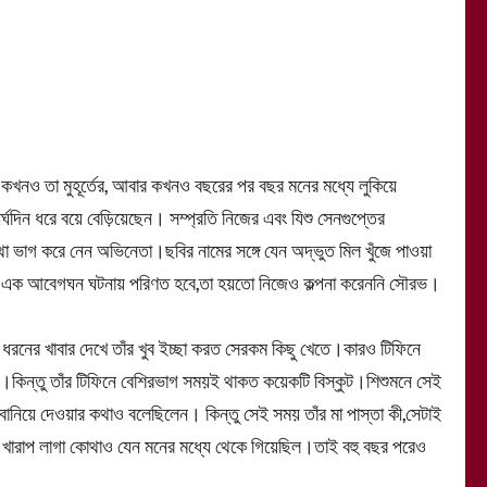
কখনও তা মুহূর্তের, আবার কখনও বছরের পর বছর মনের মধ্যে লুকিয়ে
িন ধরে বয়ে বেড়িয়েছেন। সম্প্রতি নিজের এবং যিশু সেনগুপ্তের
থা ভাগ করে নেন অভিনেতা।ছবির নামের সঙ্গে যেন অদ্ভুত মিল খুঁজে পাওয়া
এমন এক আবেগঘন ঘটনায় পরিণত হবে,তা হয়তো নিজেও কল্পনা করেননি সৌরভ।
না ধরনের খাবার দেখে তাঁর খুব ইচ্ছা করত সেরকম কিছু খেতে।কারও টিফিনে
দ।কিন্তু তাঁর টিফিনে বেশিরভাগ সময়ই থাকত কয়েকটি বিস্কুট।শিশুমনে সেই
ানিয়ে দেওয়ার কথাও বলেছিলেন। কিন্তু সেই সময় তাঁর মা পাস্তা কী,সেটাই
ও খারাপ লাগা কোথাও যেন মনের মধ্যে থেকে গিয়েছিল।তাই বহু বছর পরেও