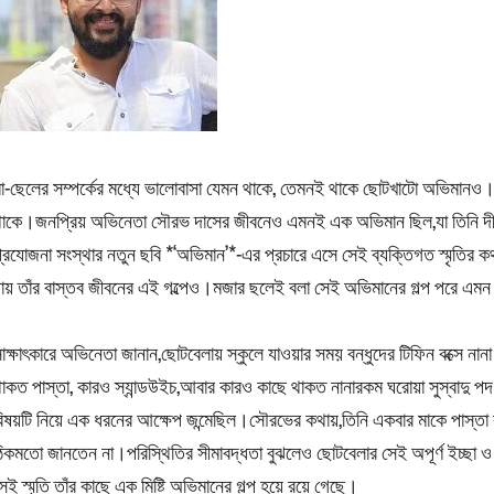
া-ছেলের সম্পর্কের মধ্যে ভালোবাসা যেমন থাকে, তেমনই থাকে ছোটখাটো অভিমানও।
াকে।জনপ্রিয় অভিনেতা সৌরভ দাসের জীবনেও এমনই এক অভিমান ছিল,যা তিনি দীর্ঘদ
্রযোজনা সংস্থার নতুন ছবি *‘অভিমান’*-এর প্রচারে এসে সেই ব্যক্তিগত স্মৃতির ক
ায় তাঁর বাস্তব জীবনের এই গল্পেও।মজার ছলেই বলা সেই অভিমানের গল্প পরে 
াক্ষাৎকারে অভিনেতা জানান,ছোটবেলায় স্কুলে যাওয়ার সময় বন্ধুদের টিফিন বক্সে না
াকত পাস্তা, কারও স্যান্ডউইচ,আবার কারও কাছে থাকত নানারকম ঘরোয়া সুস্বাদু প
িষয়টি নিয়ে এক ধরনের আক্ষেপ জন্মেছিল।সৌরভের কথায়,তিনি একবার মাকে পাস্তা ব
িকমতো জানতেন না।পরিস্থিতির সীমাবদ্ধতা বুঝলেও ছোটবেলার সেই অপূর্ণ ইচ্ছা 
েই স্মৃতি তাঁর কাছে এক মিষ্টি অভিমানের গল্প হয়ে রয়ে গেছে।