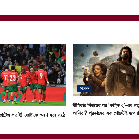
t
i
o
n
বিনোদন
দীপিকার বিদায়ের পর ‘কল্কি ২’-এর নতু
আলিয়া? প্রভাসের এক পোস্টেই জল্পনা ত
োল্টেজ লড়াই! জোটাকে স্মরণ করে মাঠে