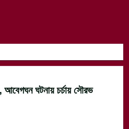
া, আবেগঘন ঘটনায় চর্চায় সৌরভ