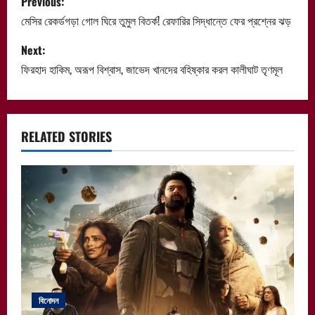
Previous:
o
মেসির রেকর্ডগড়া গোল ঘিরে তুমুল বিতর্ক! রেফারির সিদ্ধান্তে ফের প্রশ্নের ঝড়
s
Next:
ফিরহাদ হাকিম, অরূপ বিশ্বাস, জাভেদ খানদের বহিষ্কার করল কালীঘাট তৃণমূল
t
n
a
RELATED STORIES
v
i
g
a
t
বিনোদন