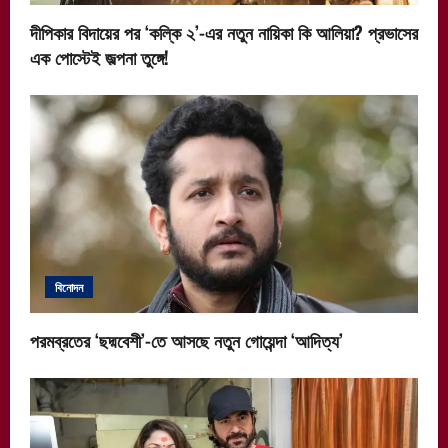
i
দীপিকার বিদায়ের পর ‘কল্কি ২’-এর নতুন নায়িকা কি আলিয়া? প্রভাসের
o
এক পোস্টেই জল্পনা তুঙ্গে!
n
বিনোদন
পরমব্রতের ‘ছদ্মবেশী’-তে আসছে নতুন গোয়েন্দা ‘আদিত্য’