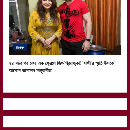
বিনোদন
২৪ বছর পর ফের এক ফ্রেমে জিৎ-প্রিয়াঙ্কা! ‘সাথী’র স্মৃতি উসকে
আবেগে ভাসলেন অনুরাগীরা