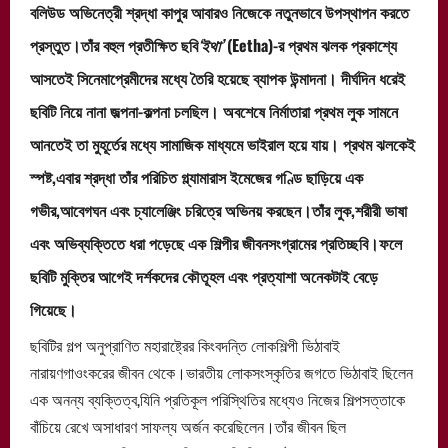
বলিউড অভিনেত্রী শ্রদ্ধা কাপুর আবারও নিজেকে নতুনভাবে উপস্থাপন করতে
প্রস্তুত।তাঁর বহুল প্রতীক্ষিত ছবি
‘ইথা’
(Eetha)-র প্রথম ঝলক প্রকাশ্যে
আসতেই সিনেমাপ্রেমীদের মধ্যে তৈরি হয়েছে ব্যাপক উন্মাদনা। দীর্ঘদিন ধরেই
ছবিটি নিয়ে নানা জল্পনা-কল্পনা চলছিল। অবশেষে নির্মাতারা প্রথম লুক সামনে
আনতেই তা মুহূর্তের মধ্যে সামাজিক মাধ্যমে ভাইরাল হয়ে যায়। প্রথম ঝলকেই
স্পষ্ট,এবার শ্রদ্ধা তাঁর পরিচিত গ্ল্যামারাস ইমেজের গণ্ডি ছাড়িয়ে এক
গভীর,আবেগঘন এবং চ্যালেঞ্জিং চরিত্রে অভিনয় করছেন।তাঁর লুক,শরীরী ভাষা
এবং অভিব্যক্তিতে ধরা পড়েছে এক শিল্পীর জীবনসংগ্রামের প্রতিচ্ছবি।ফলে
ছবিটি মুক্তির আগেই দর্শকদের কৌতূহল এবং প্রত্যাশা অনেকটাই বেড়ে
গিয়েছে।
ছবিটির গল্প অনুপ্রাণিত মহারাষ্ট্রের কিংবদন্তি লোকশিল্পী ভিঠাবাই
নারায়ণগাওংকরের জীবন থেকে।ভারতীয় লোকসংস্কৃতির জগতে ভিঠাবাই ছিলেন
এক অনন্য ব্যক্তিত্ব,যিনি প্রতিকূল পরিস্থিতির মধ্যেও নিজের শিল্পসত্তাকে
বাঁচিয়ে রেখে অসাধারণ সাফল্য অর্জন করেছিলেন।তাঁর জীবন ছিল