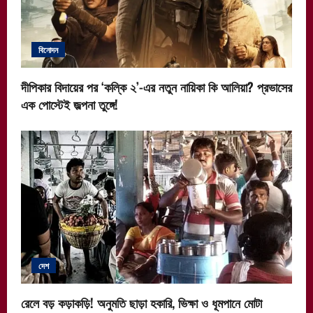
বিনোদন
দীপিকার বিদায়ের পর ‘কল্কি ২’-এর নতুন নায়িকা কি আলিয়া? প্রভাসের
এক পোস্টেই জল্পনা তুঙ্গে!
দেশ
রেলে বড় কড়াকড়ি! অনুমতি ছাড়া হকারি, ভিক্ষা ও ধূমপানে মোটা