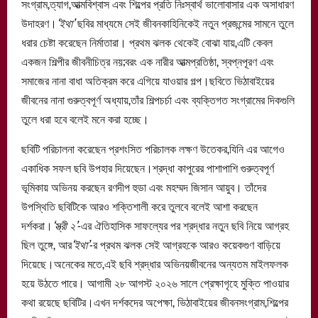
সংগ্রাম,ত্যাগ,আত্মবিশ্বাস এবং শিল্পের প্রতি নিঃস্বার্থ ভালোবাসার এক অসাধারণ
উদাহরণ।
‘ইথা’
ছবির মাধ্যমে সেই জীবনকাহিনিকেই নতুন প্রজন্মের সামনে তুলে
ধরার চেষ্টা করেছেন নির্মাতারা। প্রথম ঝলক থেকেই বোঝা যায়,এটি কেবল
একজন শিল্পীর জীবনীচিত্র নয়;বরং এক নারীর আত্মপ্রতিষ্ঠা, স্বপ্নপূরণ এবং
সমাজের নানা বাধা অতিক্রম করে এগিয়ে যাওয়ার গল্প।ছবিতে ভিঠাবাইয়ের
জীবনের নানা গুরুত্বপূর্ণ অধ্যায়,তাঁর শিল্পচর্চা এবং ব্যক্তিগত সংগ্রামের দিকগুলি
তুলে ধরা হবে বলেই মনে করা হচ্ছে।
ছবিটি পরিচালনা করেছেন প্রশংসিত পরিচালক লক্ষণ উতেকর,যিনি এর আগেও
একাধিক সফল ছবি উপহার দিয়েছেন।শ্রদ্ধা কাপুরের পাশাপাশি গুরুত্বপূর্ণ
ভূমিকায় অভিনয় করছেন রণদীপ হুডা এবং মহম্মদ জিসান আয়ুব। তাঁদের
উপস্থিতি ছবিটিকে আরও শক্তিশালী করে তুলবে বলেই আশা করছেন
দর্শকরা।
‘স্ত্রী ২’
-এর ঐতিহাসিক সাফল্যের পর শ্রদ্ধার নতুন ছবি নিয়ে আগ্রহ
ছিল তুঙ্গে, আর
‘ইথা’
-র প্রথম ঝলক সেই আগ্রহকে আরও কয়েকগুণ বাড়িয়ে
দিয়েছে।অনেকের মতে,এই ছবি শ্রদ্ধার অভিনয়জীবনের অন্যতম মাইলফলক
হয়ে উঠতে পারে। আগামী ২৮ আগস্ট ২০২৬ সালে প্রেক্ষাগৃহে মুক্তি পাওয়ার
কথা রয়েছে ছবিটির।এখন দর্শকদের অপেক্ষা, ভিঠাবাইয়ের জীবনসংগ্রাম,শিল্পের