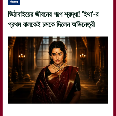
বিনোদন
ভিঠাবাইয়ের জীবনের গল্পে শ্রদ্ধা! ‘ইথা’-র
প্রথম ঝলকেই চমকে দিলেন অভিনেত্রী