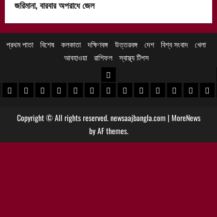
জরিমানা, বারবার অপরাধে জেল
প্রথম পাতা
বিশেষ
কলকাতা
দক্ষিণবঙ্গ
উত্তরবঙ্গ
দেশ
বিশ্ব সংবাদ
খেলা
আবহাওয়া
রাশিফল
স্বাস্থ্য টিপস
উত্তরবঙ্গ
 খবর
েদিনীপুর খবর
়গ্রাম খবর
পুরুলিয়া খবর
বাঁকুড়া খবর
পশ্চিম বর্ধমান খবর
পূর্ব বর্ধমান খবর
বীরভূম খবর
মুর্শিদাবাদ খবর
কোচবিহার নিউজ
আলিপুরদুয়ার খবর
জলপাইগুড়ি খবর
শিলিগুড়ি খবর
উত্তর দিনাজপু
দক্ষিণ দি
মাল
Copyright © All rights reserved. newsaajbangla.com
|
MoreNews
by AF themes.