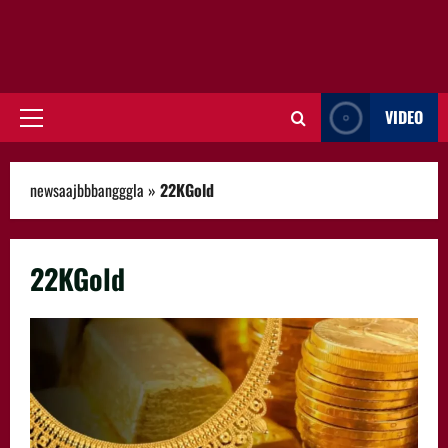
VIDEO
Primary
Menu
newsaajbbbangggla
»
22KGold
22KGold