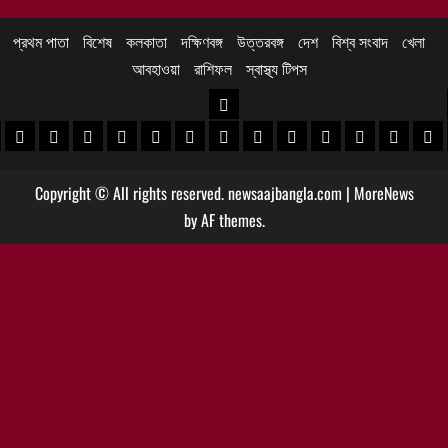
প্রথম পাতা
বিশেষ
কলকাতা
দক্ষিণবঙ্গ
উত্তরবঙ্গ
দেশ
বিশ্ব সংবাদ
খেলা
আবহাওয়া
রাশিফল
স্বাস্থ্য টিপস
উত্তরবঙ্গ
 খবর
েদিনীপুর খবর
়গ্রাম খবর
পুরুলিয়া খবর
বাঁকুড়া খবর
পশ্চিম বর্ধমান খবর
পূর্ব বর্ধমান খবর
বীরভূম খবর
মুর্শিদাবাদ খবর
কোচবিহার নিউজ
আলিপুরদুয়ার খবর
জলপাইগুড়ি খবর
শিলিগুড়ি খবর
উত্তর দিনাজপু
দক্ষিণ দি
মাল
Copyright © All rights reserved. newsaajbangla.com
|
MoreNews
by AF themes.