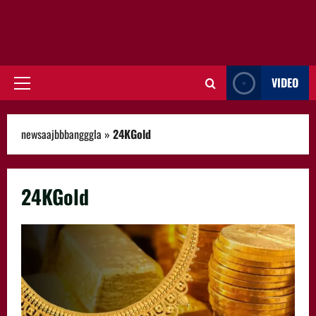
VIDEO
Primary
Menu
newsaajbbbangggla
»
24KGold
24KGold