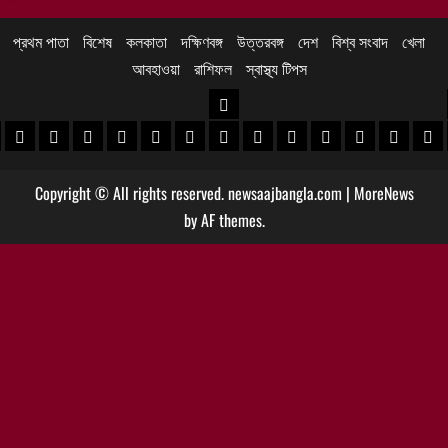
প্রথম পাতা
বিশেষ
কলকাতা
দক্ষিণবঙ্গ
উত্তরবঙ্গ
দেশ
বিশ্ব সংবাদ
খেলা
আবহাওয়া
রাশিফল
স্বাস্থ্য টিপস
উত্তরবঙ্গ
 খবর
েদিনীপুর খবর
়গ্রাম খবর
পুরুলিয়া খবর
বাঁকুড়া খবর
পশ্চিম বর্ধমান খবর
পূর্ব বর্ধমান খবর
বীরভূম খবর
মুর্শিদাবাদ খবর
কোচবিহার নিউজ
আলিপুরদুয়ার খবর
জলপাইগুড়ি খবর
শিলিগুড়ি খবর
উত্তর দিনাজপু
দক্ষিণ দি
মাল
Copyright © All rights reserved. newsaajbangla.com
|
MoreNews
by AF themes.