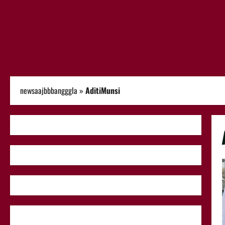
newsaajbbbangggla
»
AditiMunsi