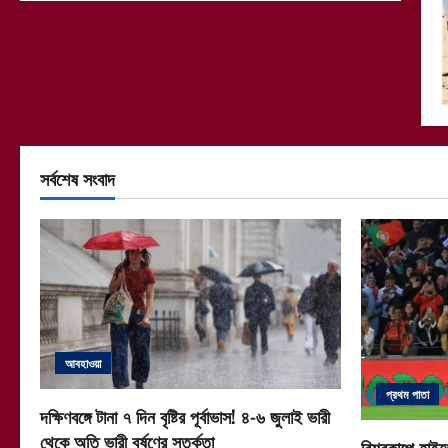
সর্বশেষ সংবাদ
আবহাওয়া
প্রথম পাতা
দক্ষিণবঙ্গে টানা ৭ দিন বৃষ্টির পূর্বাভাস! ৪-৬ জুলাই ভারী
থেকে অতি ভারী বর্ষণের সতর্কতা
বিশ্বকাপে হাইভ