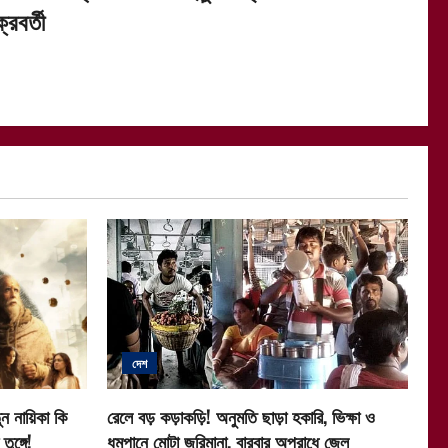
্রবর্তী
দেশ
ন নায়িকা কি
রেলে বড় কড়াকড়ি! অনুমতি ছাড়া হকারি, ভিক্ষা ও
ুঙ্গে!
ধূমপানে মোটা জরিমানা, বারবার অপরাধে জেল