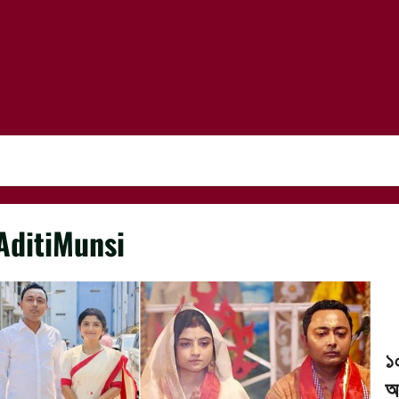
AditiMunsi
১
অ