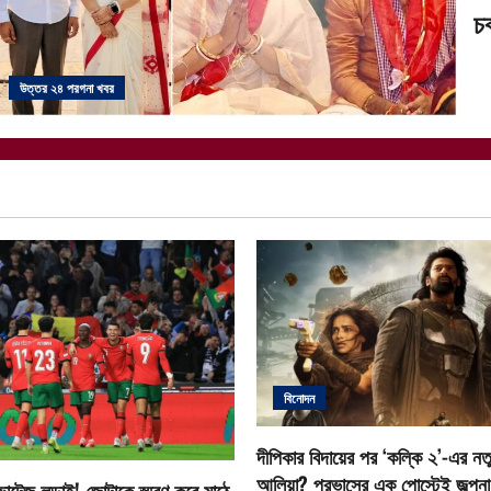
চক
উত্তর ২৪ পরগনা খবর
বিনোদন
দীপিকার বিদায়ের পর ‘কল্কি ২’-এর নতু
আলিয়া? প্রভাসের এক পোস্টেই জল্পনা ত
োল্টেজ লড়াই! জোটাকে স্মরণ করে মাঠে